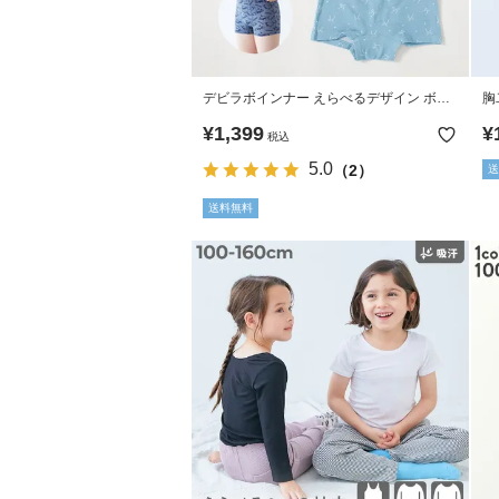
デビラボインナー えらべるデザイン ボク
胸
サーパンツ 3枚セット
¥
1,399
¥
税込
5.0
（2）
送
送料無料