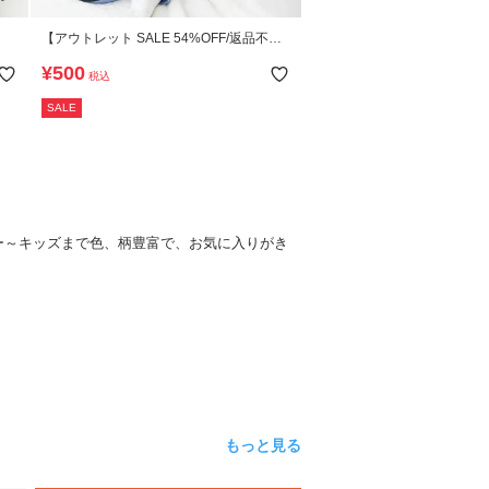
【アウトレット SALE 54%OFF/返品不
可】どっちも前 吸水速乾 あったか9分袖T
¥
500
税込
シャツ
SALE
ー～キッズまで色、柄豊富で、お気に入りがき
もっと見る