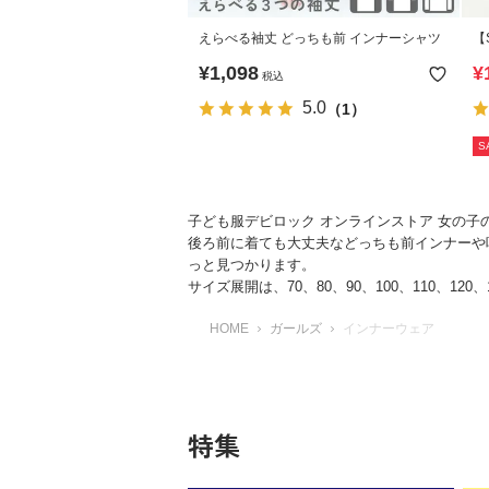
えらべる袖丈 どっちも前 インナーシャツ
【
ン
¥
1,098
¥
税込
5.0
（1）
S
子ども服デビロック オンラインストア 女の
後ろ前に着ても大丈夫などっちも前インナーや
っと見つかります。
サイズ展開は、70、80、90、100、110、120、1
HOME
ガールズ
インナーウェア
特集