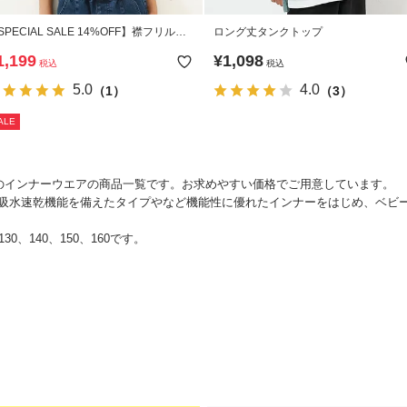
SPECIAL SALE 14%OFF】襟フリルタ
ロング丈タンクトップ
クトップ
1,199
¥
1,098
税込
税込
5.0
4.0
（1）
（3）
ALE
子のインナーウエアの商品一覧です。お求めやすい価格でご用意しています。
吸水速乾機能を備えたタイプやなど機能性に優れたインナーをはじめ、ベビ
30、140、150、160です。