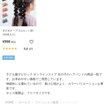
リ
か
ら
探
す
ぎざぎざ ヘアゴムセット(約
100本入り)
ラ
¥
998
税込
ン
5.0
（2）
キ
ン
送料無料
グ
か
ら
子ども服デビロック オンラインストア 女の子のヘアバンドの商品一覧で
探
す。お求めやすい価格でご用意しています。
す
伸縮性にも優れているので、着け心地がよく、カラーバリエーションも豊
富です。
サイズ展開は、フリーサイズです。
新
作
HOME
ガールズ
ファッション雑貨
ヘアバンド
か