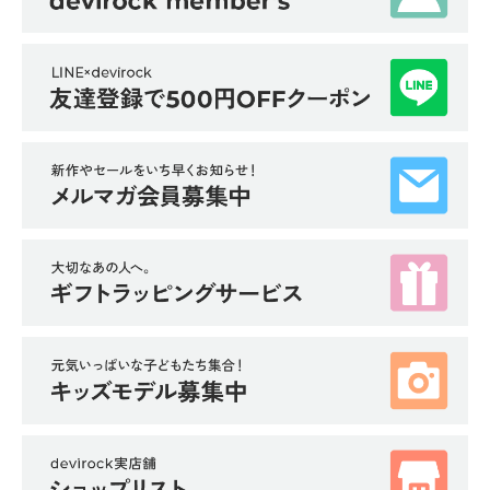
イ
ド・
ヘ
ル
プ
デ
ビ
ロ
ッ
ク
に
つ
い
て
お
買
い
物