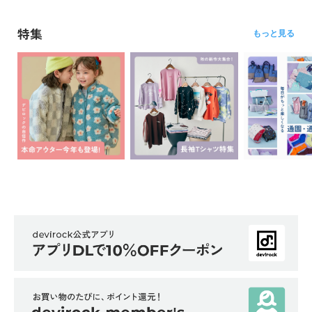
ら
探
特集
もっと見る
す
特
集
か
ら
探
す
子
ど
も
服
コ
ラ
ム
ガ