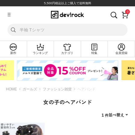
5,500円税込以上ご購入で送料無料
0
ア
カ
ウ
ン
ト
新作
ランキング
カテゴリ
特集
会員登録
ロ
新
グ
規
イ
会
ン
員
登
録
HOME
ガールズ
ファッション雑貨
ヘアバンド
女の子のヘアバンド
探
す
並べ替え
1
カ
テ
ゴ