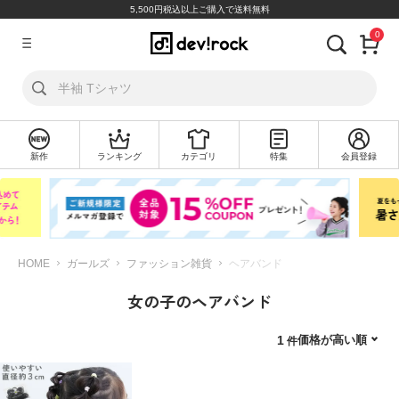
5,500円税込以上ご購入で送料無料
0
ア
カ
ウ
ン
ト
新作
ランキング
カテゴリ
特集
会員登録
ロ
新
グ
規
イ
会
ン
員
登
録
HOME
ガールズ
ファッション雑貨
ヘアバンド
女の子のヘアバンド
探
す
価格が高い順
1
カ
テ
ゴ