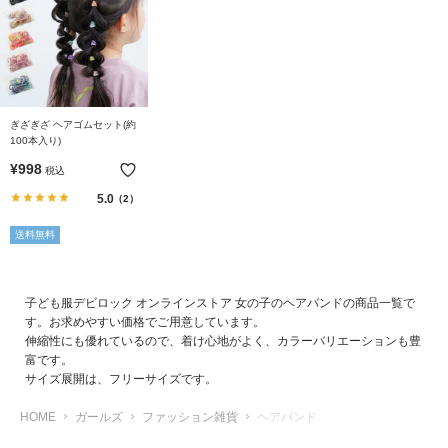
リ
か
ら
探
す
ぎざぎざ ヘアゴムセット(約
100本入り)
ラ
¥
998
税込
ン
5.0
（2）
キ
ン
送料無料
グ
か
ら
子ども服デビロック オンラインストア 女の子のヘアバンドの商品一覧で
探
す。お求めやすい価格でご用意しています。
す
伸縮性にも優れているので、着け心地がよく、カラーバリエーションも豊
富です。
サイズ展開は、フリーサイズです。
新
作
HOME
ガールズ
ファッション雑貨
ヘアバンド
か