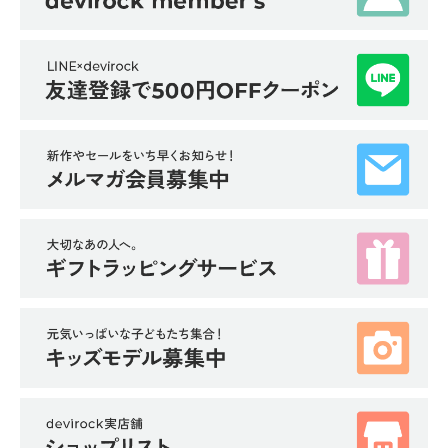
イ
ド・
ヘ
ル
プ
デ
ビ
ロ
ッ
ク
に
つ
い
て
お
買
い
物