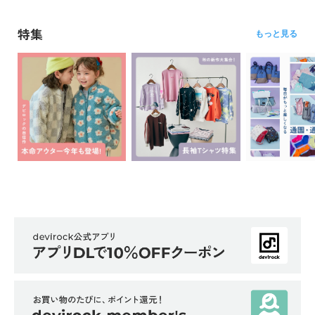
ら
探
特集
もっと見る
す
特
集
か
ら
探
す
子
ど
も
服
コ
ラ
ム
ガ