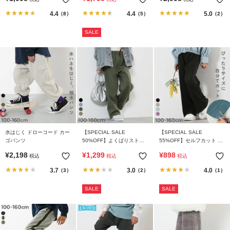
ツ
4.4
4.4
5.0
（8）
（5）
（2）
SALE
水はじく ドローコード カー
【SPECIAL SALE
【SPECIAL SALE
ゴパンツ
50%OFF】よくばりストレ
55%OFF】セルフカット プ
ッチ ツイル ワイドストレー
リーツ ワイドパンツ
¥
2,198
¥
1,299
¥
898
税込
税込
税込
ト パンツ
3.7
3.0
4.0
（3）
（2）
（1）
SALE
SALE