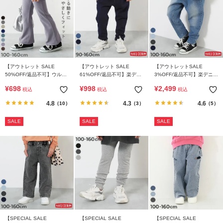
【アウトレット SALE
【アウトレット SALE
【アウトレットSALE
50%OFF/返品不可】ウルト
61%OFF/返品不可】楽デニ
3%OFF/返品不可】楽デニム
ラストレッチ セミフレアパ
ム タックパンツ
ペグトップパンツ
¥
698
¥
998
¥
2,499
税込
税込
税込
ンツ(やわらかタッチ)
4.8
4.3
4.6
（10）
（3）
（5）
SALE
SALE
SALE
【SPECIAL SALE
【SPECIAL SALE
【SPECIAL SALE