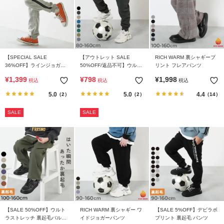
【SPECIAL SALE
【アウトレット SALE
RICH WARM 裏シャギープ
36%OFF】ラインジョガー
50%OFF/返品不可】ウルト
リント フレアパンツ
スウェットパンツ
ラストレッチ 裾リブパンツ
¥
1,399
¥
798
¥
1,998
税込
税込
税込
(やわらかタッチ)
5.0
5.0
4.4
（2）
（2）
（14）
SALE
SALE
【SALE 50%OFF】ウルト
RICH WARM 裏シャギー ワ
【SALE 5%OFF】デビラボ
ラストレッチ 裏起毛バルー
イドジョガーパンツ
プリント 裏起毛 パンツ