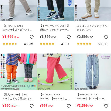
【SPECIAL SALE
【イージーウォッシュ】乾
よくばりストレッチ ツイル
19%OFF】よくばりストレ
燥機OK マチ付き テーパー
タックパンツ
ッチ ツイル ダッドポケット
ドパンツ
¥
1,599
¥
1,399
¥
2,599
税込
税込
税込
パンツ
4.5
4.8
5.0
（2）
（8）
（2）
【最大4%OFF】【EN-
【SPECIAL SALE
【SPECIAL SALE
JOY】どっちも前だから1人
9%OFF】【EN-JOY】どっ
7%OFF】【chum】ハート
でお着替え カラフル 無地&
ちも前だから1人でお着替え
刺繍 着映え デニムパンツ
¥
950
¥
998
¥
3,599
税込
〜
税込
税込
総柄 リブパンツ
カラフル リブフレアパンツ