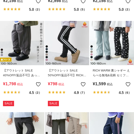
¥
2,198
¥
2,998
¥
2,198
ガ
税込
税込
税込
イ
5.0
5.0
5.0
（2）
（5）
（2）
ド
よ
く
あ
る
ご
質
問
【アウトレット SALE
【アウトレット SALE
RICH WARM 裏シャギー え
40%OFF/返品不可】あった
50%OFF/返品不可】RICH
らべる無地&花柄 セミフレ
か防風 裏フリース ワイドラ
WARM 裏シャギー ラインパ
アパンツ
FOLLOW
¥
1,798
¥
798
¥
1,599
税込
税込
税込
インパンツ
ンツ
4.5
4.9
4.5
（2）
（7）
（6）
SALE
SALE