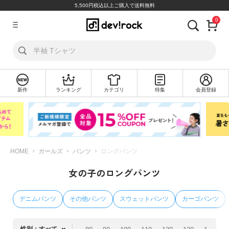
5,500円税込以上ご購入で送料無料
0
ア
カ
ウ
ン
ト
新作
ランキング
カテゴリ
特集
会員登録
ロ
新
グ
規
イ
会
ン
員
登
録
HOME
ガールズ
パンツ
ロングパンツ
女の子のロングパンツ
探
す
デニムパンツ
その他パンツ
スウェットパンツ
カーゴパンツ
カ
テ
ゴ
性別：すべて