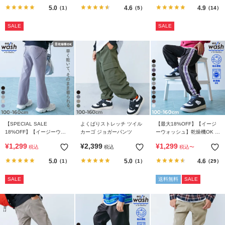
5.0
4.6
4.9
（1）
（5）
（14）
SALE
SALE
【SPECIAL SALE
よくばりストレッチ ツイル
【最大18%OFF】【イージ
18%OFF】【イージーウォ
カーゴ ジョガーパンツ
ーウォッシュ】乾燥機OK え
ッシュ】乾燥機OK ハートポ
らべるデザイン アソートパ
¥
1,299
¥
2,399
¥
1,299
税込
税込
税込
〜
ケット セミフレアパンツ
ンツ
5.0
5.0
4.6
（1）
（1）
（29）
SALE
送料無料
SALE