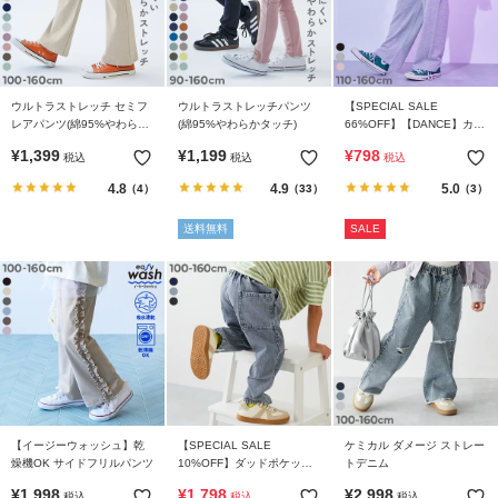
ウルトラストレッチ セミフ
ウルトラストレッチパンツ
【SPECIAL SALE
レアパンツ(綿95%やわらか
(綿95%やわらかタッチ)
66%OFF】【DANCE】カッ
タッチ)
トアウト ラメスウェットパ
¥
1,399
¥
1,199
¥
798
税込
税込
税込
ンツ
4.8
4.9
5.0
（4）
（33）
（3）
送料無料
SALE
【イージーウォッシュ】乾
【SPECIAL SALE
ケミカル ダメージ ストレー
燥機OK サイドフリルパンツ
10%OFF】ダッドポケット
トデニム
ケミカルデニム ワークパン
¥
1,998
¥
1,798
¥
2,998
税込
税込
税込