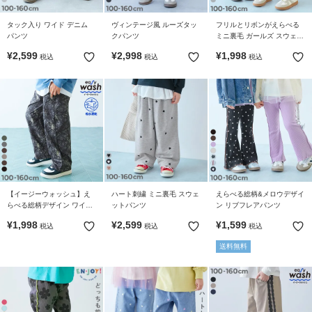
ら
探
タック入り ワイド デニム
ヴィンテージ風 ルーズタッ
フリルとリボンがえらべる
す
パンツ
クパンツ
ミニ裏毛 ガールズ スウェッ
トパンツ
¥
2,599
¥
2,998
¥
1,998
税込
税込
税込
特
集
か
ら
探
す
子
【イージーウォッシュ】え
ハート刺繍 ミニ裏毛 スウェ
えらべる総柄&メロウデザイ
ど
らべる総柄デザイン ワイド
ットパンツ
ン リブフレアパンツ
も
ストレートパンツ
¥
1,998
¥
2,599
¥
1,599
税込
税込
税込
服
コ
送料無料
ラ
ム
ガ