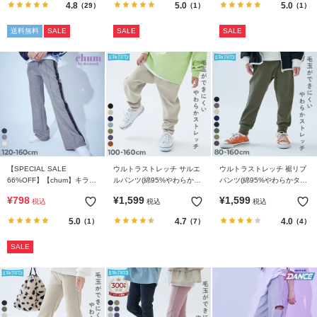
4.8
5.0
5.0
（29）
（1）
（1）
送料無料
SALE
SALE
SALE
【SPECIAL SALE
ウルトラストレッチ サルエ
ウルトラストレッチ 裾リブ
66%OFF】【chum】キラッ
ルパンツ(綿95%やわらかタ
パンツ(綿95%やわらかタッ
とラメ すらっと脚長 フレア
ッチ)
チ)
¥
798
¥
1,599
¥
1,599
税込
税込
税込
パンツ
5.0
4.7
4.0
（1）
（7）
（4）
SALE