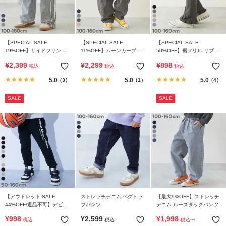
【SPECIAL SALE
【SPECIAL SALE
【SPECIAL SALE
19%OFF】サイドフリンジ
11%OFF】ムーンカーブ デ
50%OFF】裾フリル リブフ
デニムパンツ
ニムパンツ
レアパンツ
¥
2,399
¥
2,299
¥
898
税込
税込
税込
5.0
5.0
5.0
（3）
（1）
（4）
SALE
SALE
【アウトレット SALE
ストレッチデニム ペグトッ
【最大9%OFF】ストレッチ
44%OFF/返品不可】デビラ
プパンツ
デニム ルーズタックパンツ
ボ プリント スウェットパン
¥
998
¥
2,599
¥
1,998
税込
税込
税込
〜
ツ