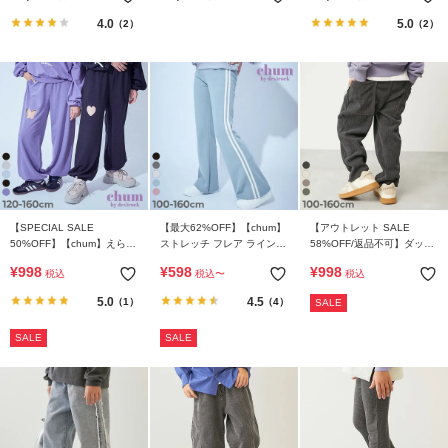
4.0
5.0
（2）
（2）
【SPECIAL SALE
【最大62%OFF】【chum】
【アウトレット SALE
50%OFF】【chum】えらべ
ストレッチ フレア ラインパ
58%OFF/返品不可】ダッド
るカットアウトデザイン ミ
ンツ
ポケット やわらかコーデュ
¥
998
¥
598
¥
998
税込
税込
〜
税込
ニ裏毛 スウェットパンツ
ロイ風ストレッチパンツ
5.0
4.5
（1）
（4）
SALE
SALE
SALE