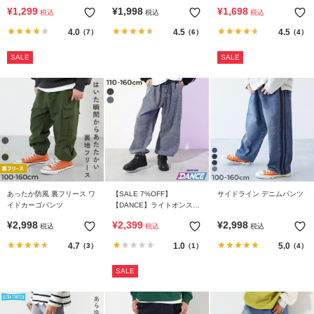
ンパンツ
¥
1,299
¥
1,998
¥
1,698
税込
税込
税込
4.0
4.5
4.5
（7）
（6）
（4）
SALE
SALE
あったか防風 裏フリース ワ
【SALE 7%OFF】
サイドライン デニムパンツ
イドカーゴパンツ
【DANCE】ライトオンスデ
ニム ジョガーパンツ
¥
2,998
¥
2,399
¥
2,998
税込
税込
税込
4.7
1.0
5.0
（3）
（1）
（4）
SALE