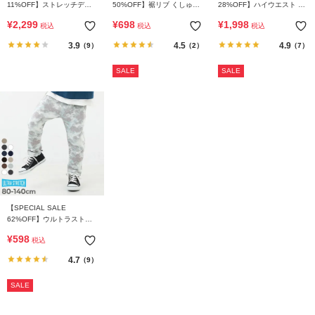
11%OFF】ストレッチデニ
50%OFF】裾リブ くしゅく
28%OFF】ハイウエスト カ
ム ワイドパンツ
しゅ テレコレギンスパンツ
ットアウトデニム
¥
2,299
¥
698
¥
1,998
税込
税込
税込
3.9
4.5
4.9
（9）
（2）
（7）
SALE
SALE
【SPECIAL SALE
62%OFF】ウルトラストレ
ッチ 総柄パンツ(やわらかタ
¥
598
税込
ッチ)
4.7
（9）
SALE