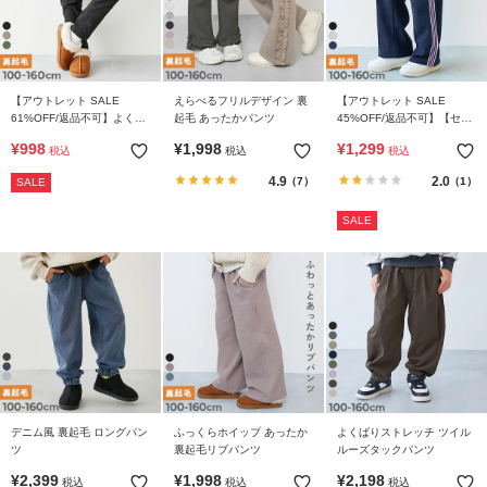
【アウトレット SALE
えらべるフリルデザイン 裏
【アウトレット SALE
61%OFF/返品不可】よくば
起毛 あったかパンツ
45%OFF/返品不可】【セッ
りストレッチ 裏起毛タック
トアップ可能】スウェード
¥
998
¥
1,998
¥
1,299
税込
税込
税込
パンツ
調 ストレッチ裏起毛 ライン
トラックパンツ
4.9
2.0
（7）
（1）
SALE
SALE
デニム風 裏起毛 ロングパン
ふっくらホイップ あったか
よくばりストレッチ ツイル
ツ
裏起毛リブパンツ
ルーズタックパンツ
¥
2,399
¥
1,998
¥
2,198
税込
税込
税込