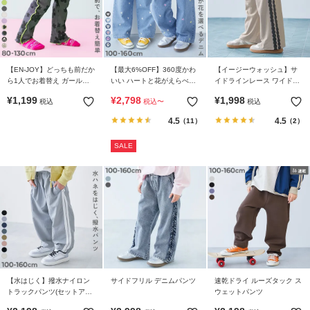
イ
ド・
ヘ
ル
プ
【EN-JOY】どっちも前だか
【最大6%OFF】360度かわ
【イージーウォッシュ】サ
ら1人でお着替え ガールズ
いい ハートと花がえらべる
イドラインレース ワイドパ
メロウ リブパンツ
全面 刺繍 デニム ワイドパ
ンツ
デ
¥
1,199
¥
2,798
¥
1,998
税込
税込
〜
税込
ンツ
ビ
4.5
4.5
（11）
（2）
ロ
ッ
SALE
ク
に
つ
い
て
お
買
【水はじく】撥水ナイロン
サイドフリル デニムパンツ
速乾ドライ ルーズタック ス
い
トラックパンツ(セットアッ
ウェットパンツ
物
プ可能)