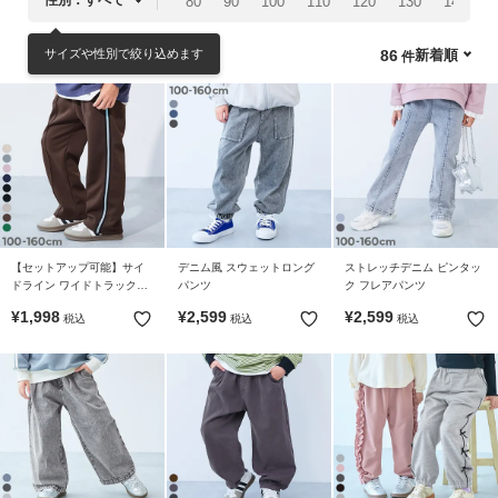
80
90
100
110
120
130
140
1
リ
か
サイズや性別で絞り込めます
新着順
86
ら
探
す
ラ
ン
キ
ン
【セットアップ可能】サイ
デニム風 スウェットロング
ストレッチデニム ピンタッ
グ
ドライン ワイドトラックパ
パンツ
ク フレアパンツ
か
ンツ
¥
1,998
¥
2,599
¥
2,599
税込
税込
税込
ら
探
す
新
作
か