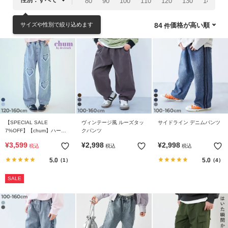
80
90
100
110
120
130
140
1
リ
か
サイズや性別で絞り込めます
価格が高い順
84
ら
探
す
ラ
ン
キ
ン
【SPECIAL SALE
ヴィンテージ風 ルーズタッ
サイドライン デニムパンツ
グ
7%OFF】【chum】ハート
クパンツ
か
刺繍 着映え デニムパンツ
¥
3,599
¥
2,998
¥
2,998
税込
税込
税込
ら
探
5.0
5.0
（1）
（4）
す
SALE
新
作
か