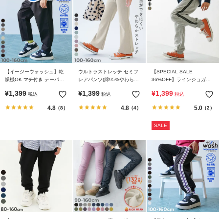
【イージーウォッシュ】乾
ウルトラストレッチ セミフ
【SPECIAL SALE
燥機OK マチ付き テーパー
レアパンツ(綿95%やわらか
36%OFF】ラインジョガー
ドパンツ
タッチ)
スウェットパンツ
¥
1,399
¥
1,399
¥
1,399
税込
税込
税込
4.8
4.8
5.0
（8）
（4）
（2）
SALE