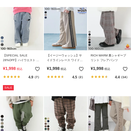
【SPECIAL SALE
【イージーウォッシュ】サ
RICH WARM 裏シャギープ
28%OFF】ハイウエスト カ
イドラインレース ワイドパ
リント フレアパンツ
ットアウトデニム
ンツ
¥
1,998
¥
1,998
¥
1,998
税込
税込
税込
4.9
4.5
4.4
（7）
（2）
（14）
SALE