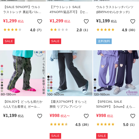
【SALE 50%OFF】ウルト
【アウトレット SALE
ウルトラストレッチパンツ
ラストレッチ 裏起毛バルー
45%OFF/返品不可】【セッ
(綿95%やわらかタッチ)
ンパンツ
トアップ可能】スウェード
¥
1,299
¥
1,299
¥
1,199
税込
税込
税込
調 ストレッチ裏起毛 ライン
トラックパンツ
4.0
2.0
4.9
（7）
（1）
（33）
SALE
SALE
送料無料
【EN-JOY】どっちも前だか
【最大37%OFF】すらっと
【SPECIAL SALE
ら1人でお着替え ガールズ
脚長 リブフレアパンツ
50%OFF】【chum】えらべ
メロウ リブパンツ
るカットアウトデザイン ミ
¥
1,199
¥
998
¥
998
税込
税込
〜
税込
ニ裏毛 スウェットパンツ
4.5
5.0
（20）
（1）
SALE
SALE