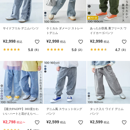
ら
探
す
サイドフリル デニムパンツ
ケミカル ダメージ ストレー
あったか防風 裏フリース ワ
特
トデニム
イドカーゴパンツ
集
¥
2,998
¥
2,998
¥
2,998
税込
税込
税込
か
ら
5.0
5.0
4.7
（5）
（2）
（3）
探
す
子
ど
も
服
コ
ラ
【最大6%OFF】360度かわ
デニム風 スウェットロング
タック入り ワイド デニム
いい ハートと花がえらべる
パンツ
パンツ
ム
全面 刺繍 デニム ワイドパ
¥
2,798
¥
2,599
¥
2,599
税込
〜
税込
税込
ンツ
ガ