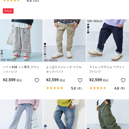
4.5
（11）
イ
ド・
SALE
ヘ
ル
プ
デ
ビ
ロ
ッ
ク
ハート刺繍 ミニ裏毛 スウェ
よくばりストレッチ ツイル
ストレッチデニム ペグトッ
に
ットパンツ
タックパンツ
プパンツ
つ
¥
2,599
¥
2,599
¥
2,599
税込
税込
税込
い
5.0
4.6
（2）
（5）
て
お
買
い
物