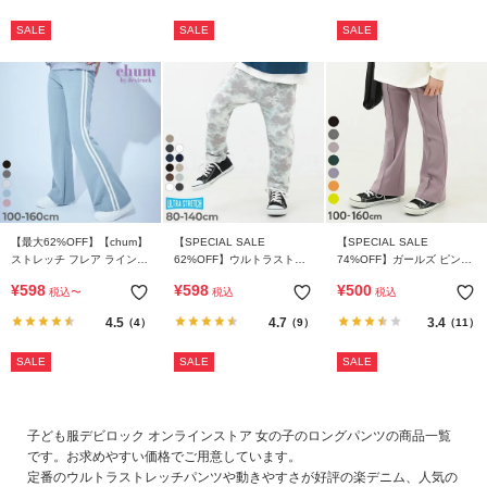
SALE
SALE
SALE
【最大62%OFF】【chum】
【SPECIAL SALE
【SPECIAL SALE
ストレッチ フレア ラインパ
62%OFF】ウルトラストレ
74%OFF】ガールズ ピンタ
ンツ
ッチ 総柄パンツ(やわらかタ
ック フレアパンツ
¥
598
¥
598
¥
500
税込
〜
税込
税込
ッチ)
4.5
4.7
3.4
（4）
（9）
（11）
SALE
SALE
SALE
子ども服デビロック オンラインストア 女の子のロングパンツの商品一覧
です。お求めやすい価格でご用意しています。
定番のウルトラストレッチパンツや動きやすさが好評の楽デニム、人気の