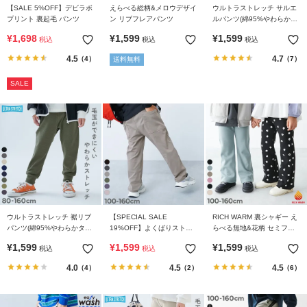
【SALE 5%OFF】デビラボ
えらべる総柄&メロウデザイ
ウルトラストレッチ サルエ
プリント 裏起毛 パンツ
ン リブフレアパンツ
ルパンツ(綿95%やわらかタ
ッチ)
¥
1,698
¥
1,599
¥
1,599
税込
税込
税込
4.5
4.7
（4）
（7）
送料無料
SALE
ウルトラストレッチ 裾リブ
【SPECIAL SALE
RICH WARM 裏シャギー え
パンツ(綿95%やわらかタッ
19%OFF】よくばりストレ
らべる無地&花柄 セミフレ
チ)
ッチ ツイル ダッドポケット
アパンツ
¥
1,599
¥
1,599
¥
1,599
税込
税込
税込
パンツ
4.0
4.5
4.5
（4）
（2）
（6）