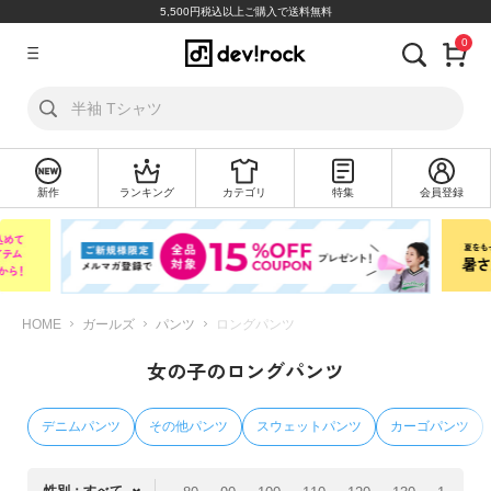
5,500円税込以上ご購入で送料無料
0
ア
カ
ウ
ン
ト
新作
ランキング
カテゴリ
特集
会員登録
ロ
新
グ
規
イ
会
ン
員
登
録
HOME
ガールズ
パンツ
ロングパンツ
女の子のロングパンツ
探
す
デニムパンツ
その他パンツ
スウェットパンツ
カーゴパンツ
カ
テ
ゴ
性別：すべて