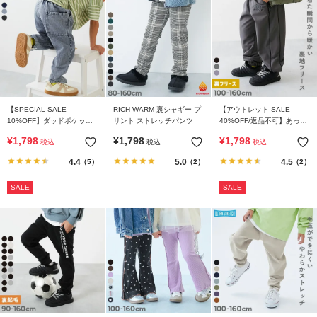
【SPECIAL SALE
RICH WARM 裏シャギー プ
【アウトレット SALE
10%OFF】ダッドポケット
リント ストレッチパンツ
40%OFF/返品不可】あった
ケミカルデニム ワークパン
か防風 裏フリース ワイドラ
¥
1,798
¥
1,798
¥
1,798
税込
税込
税込
ツ
インパンツ
4.4
5.0
4.5
（5）
（2）
（2）
SALE
SALE