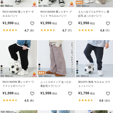
RICH WARM 裏シャギー サ
RICH WARM 裏シャギー プ
えらべるフリルデザイン 裏
ルエルパンツ
リント サルエルパンツ
起毛 あったかパンツ
¥
1,998
¥
1,998
¥
1,998
税込
税込
税込
4.7
4.7
4.9
（3）
（7）
（7）
RICH WARM 裏シャギー ワ
ふっくらホイップ あったか
綿100% 無地 サルエル スウ
イドジョガーパンツ
裏起毛リブパンツ
ェットパンツ
¥
1,998
¥
1,998
¥
1,798
税込
税込
税込
4.5
4.6
（6）
（11）