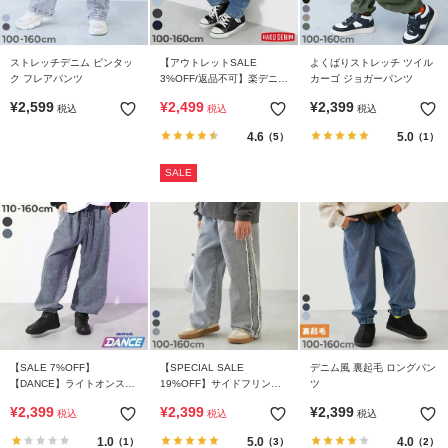
ガ
イ
ド
ストレッチデニム ピンタッ
【アウトレットSALE
よくばりストレッチ ツイル
ク フレアパンツ
3%OFF/返品不可】楽デニム
カーゴ ジョガーパンツ
ペグトップパンツ
よ
¥
2,599
¥
2,499
¥
2,399
税込
税込
税込
く
4.6
5.0
（5）
（1）
あ
る
SALE
ご
質
問
FOLLOW
【SALE 7%OFF】
【SPECIAL SALE
デニム風 裏起毛 ロングパン
【DANCE】ライトオンスデ
19%OFF】サイドフリンジ
ツ
ニム ジョガーパンツ
デニムパンツ
¥
2,399
¥
2,399
¥
2,399
税込
税込
税込
1.0
5.0
4.0
（1）
（3）
（2）