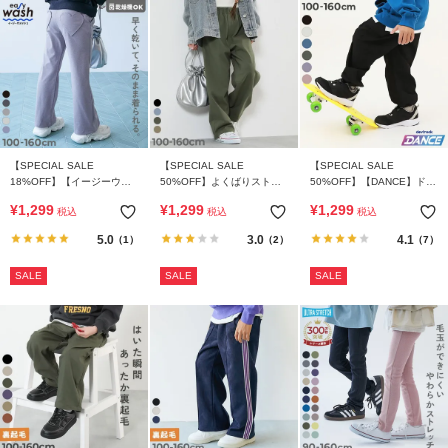
【SPECIAL SALE
【SPECIAL SALE
【SPECIAL SALE
18%OFF】【イージーウォ
50%OFF】よくばりストレ
50%OFF】【DANCE】ドロ
ッシュ】乾燥機OK ハートポ
ッチ ツイル ワイドストレー
ーコード カーゴパンツ
¥
1,299
¥
1,299
¥
1,299
税込
税込
税込
ケット セミフレアパンツ
ト パンツ
5.0
3.0
4.1
（1）
（2）
（7）
SALE
SALE
SALE