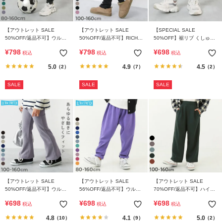
【アウトレット SALE
【アウトレット SALE
【SPECIAL SALE
50%OFF/返品不可】ウルト
50%OFF/返品不可】RICH
50%OFF】裾リブ くしゅく
ラストレッチ 裾リブパンツ
WARM 裏シャギー ラインパ
しゅ テレコレギンスパンツ
¥
798
¥
798
¥
698
税込
税込
税込
(やわらかタッチ)
ンツ
5.0
4.9
4.5
（2）
（7）
（2）
SALE
SALE
SALE
【アウトレット SALE
【アウトレット SALE
【アウトレット SALE
50%OFF/返品不可】ウルト
56%OFF/返品不可】ウルト
70%OFF/返品不可】ハイウ
ラストレッチ セミフレアパ
ラストレッチ サルエルパン
エスト ワイドタックパンツ
¥
698
¥
698
¥
698
税込
税込
税込
ンツ(やわらかタッチ)
ツ(やわらかタッチ)
4.8
4.1
5.0
（10）
（9）
（2）