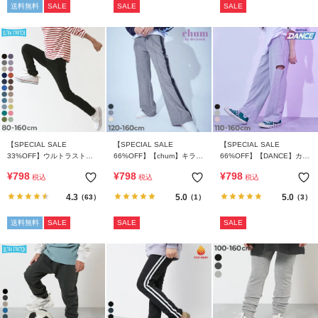
送料無料
SALE
SALE
SALE
【SPECIAL SALE
【SPECIAL SALE
【SPECIAL SALE
33%OFF】ウルトラストレ
66%OFF】【chum】キラッ
66%OFF】【DANCE】カッ
ッチパンツ(やわらかタッチ)
とラメ すらっと脚長 フレア
トアウト ラメスウェットパ
¥
798
¥
798
¥
798
税込
税込
税込
パンツ
ンツ
4.3
5.0
5.0
（63）
（1）
（3）
送料無料
SALE
SALE
SALE