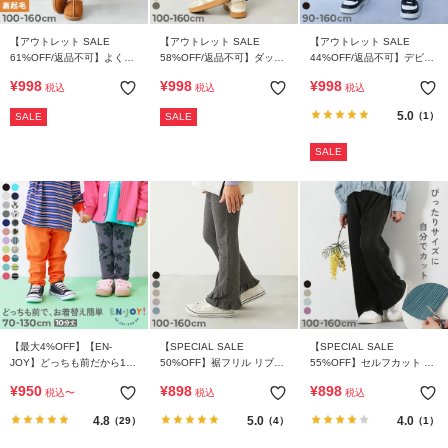
【アウトレット SALE
【アウトレット SALE
【アウトレット SALE
61%OFF/返品不可】よくば
58%OFF/返品不可】ダッド
44%OFF/返品不可】デビラ
りストレッチ 裏起毛タック
ポケット やわらかコーデュ
ボ プリント スウェットパン
¥
998
¥
998
¥
998
税込
税込
税込
パンツ
ロイ風ストレッチパンツ
ツ
5.0
（1）
SALE
SALE
SALE
【最大4%OFF】【EN-
【SPECIAL SALE
【SPECIAL SALE
JOY】どっちも前だから1人
50%OFF】裾フリル リブフ
55%OFF】セルフカット プ
でお着替え カラフル 無地&
レアパンツ
リーツ ワイドパンツ
¥
950
¥
898
¥
898
税込
〜
税込
税込
総柄 リブパンツ
4.8
5.0
4.0
（29）
（4）
（1）