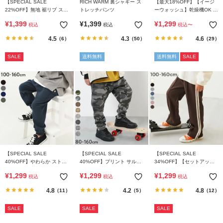
【SPECIAL SALE
RICH WARM 裏シャギー ス
【最大18%OFF】【イージ
22%OFF】無地 裾リブ スウ
トレッチパンツ
ーウォッシュ】乾燥機OK え
ェットパンツ
らべるデザイン アソートパ
¥
1,399
¥
1,399
¥
1,299
税込
税込
税込
〜
ンツ
4.5
4.3
4.6
（6）
（50）
（29）
SALE
送料無料
送料無料
SALE
【SPECIAL SALE
【SPECIAL SALE
【SPECIAL SALE
40%OFF】やわらか ストレ
40%OFF】プリント サルエ
34%OFF】【セットアップ
ッチ カーゴパンツ
ル スウェットパンツ
可能】サイドライン ワイド
¥
1,299
¥
1,299
¥
1,299
税込
税込
税込
パンツ
4.8
4.2
4.8
（11）
（5）
（12）
SALE
SALE
SALE