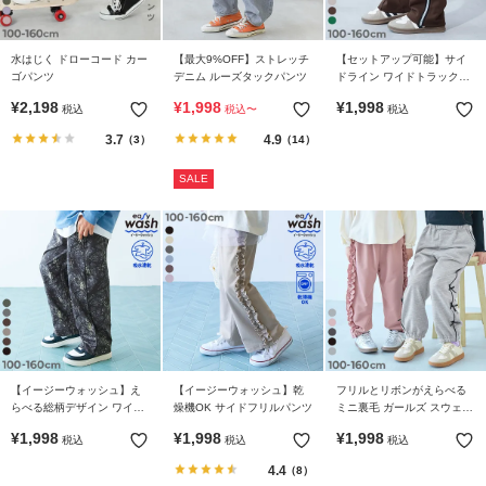
水はじく ドローコード カー
【最大9%OFF】ストレッチ
【セットアップ可能】サイ
ゴパンツ
デニム ルーズタックパンツ
ドライン ワイドトラックパ
ンツ
¥
2,198
¥
1,998
¥
1,998
税込
税込
〜
税込
3.7
4.9
（3）
（14）
SALE
【イージーウォッシュ】え
【イージーウォッシュ】乾
フリルとリボンがえらべる
らべる総柄デザイン ワイド
燥機OK サイドフリルパンツ
ミニ裏毛 ガールズ スウェッ
ストレートパンツ
トパンツ
¥
1,998
¥
1,998
¥
1,998
税込
税込
税込
4.4
（8）