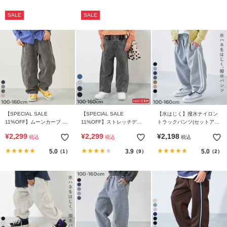
SALE
SALE
【SPECIAL SALE
【SPECIAL SALE
【水はじく】撥水ナイロン
11%OFF】ムーンカーブ デ
11%OFF】ストレッチデニ
トラックパンツ(セットアッ
ニムパンツ
ム ワイドパンツ
プ可能)
¥
2,299
¥
2,299
¥
2,198
税込
税込
税込
5.0
3.9
5.0
（1）
（9）
（2）