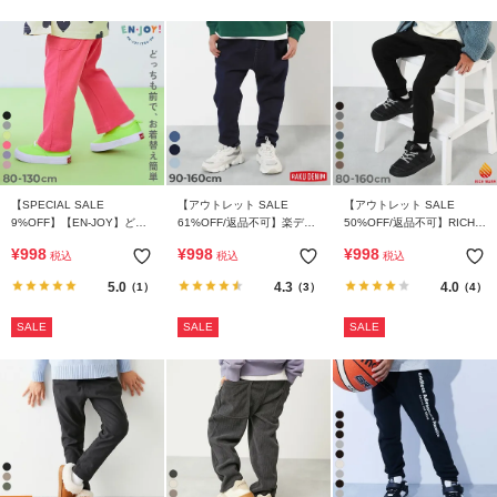
【SPECIAL SALE
【アウトレット SALE
【アウトレット SALE
9%OFF】【EN-JOY】どっ
61%OFF/返品不可】楽デニ
50%OFF/返品不可】RICH
ちも前だから1人でお着替え
ム タックパンツ
WARM 裏シャギー 裾リブパ
¥
998
¥
998
¥
998
税込
税込
税込
カラフル リブフレアパンツ
ンツ
5.0
4.3
4.0
（1）
（3）
（4）
SALE
SALE
SALE