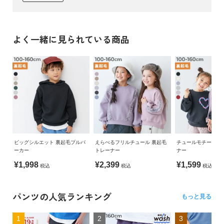
よく一緒に見られている商品
ビッグシルエット 裏起毛プルパ
えらべるフリルチュール 裏起毛
チュールモチーフ 
ーカー
トレーナー
ナー
¥1,998
¥2,399
¥1,599
税込
税込
税込
パンツの人気ランキング
もっと見る
1
2
3