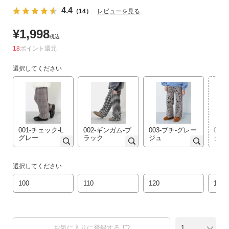
リ
4.4
（14）
レビューを見る
か
¥
1,998
ら
税込
探
18
ポイント
す
選択してください
ラ
ン
キ
ン
グ
001-チェック-L
002-ギンガム-ブ
003-ブチ-グレー
00
か
グレー
ラック
ジュ
ク-
ら
探
選択してください
す
100
110
120
130
新
作
か
お気に入りに登録する