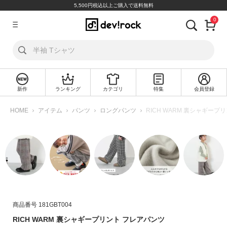
5,500円税込以上ご購入で送料無料
0
ア
カ
ウ
ン
ト
新作
ランキング
カテゴリ
特集
会員登録
ロ
新
グ
規
HOME
アイテム
パンツ
ロングパンツ
RICH WARM 裏シャギープ
イ
会
ン
員
登
録
探
す
カ
商品番号
181GBT004
テ
RICH WARM 裏シャギープリント フレアパンツ
ゴ