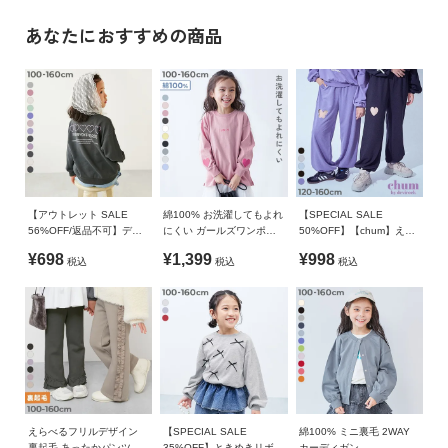
■シリーズ
イ
110cm
46
62
42
19
あなたにおすすめの商品
ド・
ヘ
120cm
49
68
47
20
ずーっと続く“心地よい暖かさ”と“しあわせ時間”
ル
130cm
52
73.5
51
21.5
プ
冬の朝、ふわふわのブランケットに包まれて、
140cm
54
80.5
56.5
23
なかなかベッドから出られない、あったかくて幸せなあの時
デ
間。
150cm
57
87.5
62
24.5
ビ
「この時間がずっと続けばいいのに」
ロ
160cm
59
94
67
26
そんな願いをかなえてくれる、devirockの裏シャギーシリー
ッ
ズ、RICH WARM。
【アウトレット SALE
綿100% お洗濯してもよれ
【SPECIAL SALE
»サイズガイド
ク
56%OFF/返品不可】デビ
にくい ガールズワンポイ
50%OFF】【chum】えら
に
ラボ ガールズ プリント ボ
ント 長袖Tシャツ
べるカットアウトデザイン
素材・仕様
¥698
¥1,399
¥998
税込
税込
税込
リュームスリーブ トレー
ミニ裏毛 スウェットパン
つ
肌に触れた瞬間から、ずーっと心地いい。ずーっと暖かい。
ナー
ツ
本体：ポリエステル60% 綿35% ポリウレタン5% / リブ：ポ
い
リエステル65% 綿30% ポリウレタン5%
て
■素材
生産国
ふんわりなめらかな肌ざわりが心地よい裏シャギー素材
お
CHINA
買
触れるたび、ふんわりとした肌ざわりが心地よい裏シャギー。
い
程よいストレッチのある起毛素材なので、寒い季節にぴった
備考
物
えらべるフリルデザイン
【SPECIAL SALE
綿100% ミニ裏毛 2WAY
り。
裏起毛 あったかパンツ
35%OFF】ときめきリボン
カーディガン