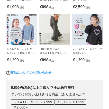
ガ
洗濯方法
裾ラウンド 長袖Tシャツ
イ
洗濯機洗い可(デリケート洗い) / 漂白剤使用不可 / 乾燥機使用
¥1,998
¥898
¥2,599
税込
税込
税込
伸縮性：あり
ド
不可 / 日陰つり干し/ 洗濯ネット使用
■スタイリング
ご注意事項
よ
ゆるっとしたニットやトレーナーなど、着丈が長めのアイテム
・摩擦や水、汗などで色が移ることがあります。ご注意くだ
く
とのコーディネートがおすすめ。
さい。
あ
お出かけにも、通園・通学にもおすすめしたいアイテムです。
・平置きにて採寸しているため、サイズや形に多少の誤差が
る
生じる場合がございます。あらかじめご了承ください。
ご
・生産時期により、多少色味が異なる場合がございますが、
もちもちストレッチ ガー
【SPECIAL SALE
えらべるチュールモチーフ
質
ルズ ハート刺繍 長袖Tシ
50%OFF】裾フリル リブ
長袖Tシャツ
素材・サイズ等の品質に違いはございません。
問
ャツ
フレアパンツ
¥1,399
¥898
¥1,399
・ご使用のパソコンやブラウザの環境により、実際の色とは
税込
税込
税込
多少異なる場合がございます。
FOLLOW
商品についてのお問い合わせ
5,500円(税込)以上ご購入で 全品送料無料
ついでにお買い上げされる商品はありませんか？
～￥499
￥500～￥999
￥1,000～￥1,999
￥2,000～