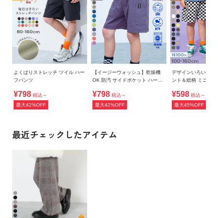
よくばりストレッチ ツイル ハー
【イージーウォッシュ】乾燥機
デザインいろいろ 
フパンツ
OK 防汚 サイドポケット ハーフ
ント＆総柄 ミニ裏
パンツ
ツ
¥798
¥798
¥598
税込～
税込～
税込～
最大42%OFF
最大42%OFF
最大45%OFF
最近チェックしたアイテム