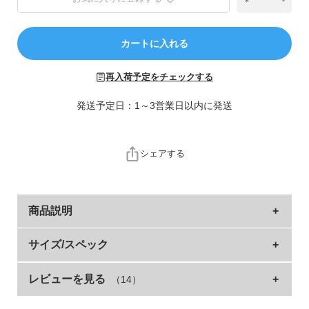
ら
探
す
カートに入れる
特
再入荷予定をチェックする
集
か
発送予定日：1～3営業日以内に発送
ら
探
す
シェアする
子
ど
商品説明
も
服
トレンドのフレアパンツをあったか素材でご用意。
コ
サイズ/スペック
ラ
年齢、服装問わず着こなしやすいプリントデザインも魅力で
ム
レビューを見る
（14）
サイズ
ウエスト
総丈
股下
もも幅
す。
100cm
44
54
35
18
ガ