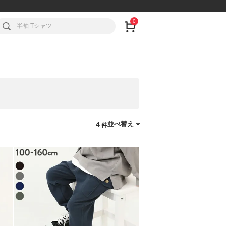
0
並べ替え
4