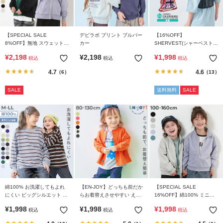
ら
探
す
【SPECIAL SALE
デビラボ プリント プルパー
【16%OFF】
8%OFF】無地 スウェット
カー
SHERVEST(シャーベスト)
特
ジップパーカー
親子で使える 脇・背中を冷
¥
2,198
¥
2,198
¥
1,998
税込
税込
税込
やせる メッシュベスト
集
4.7
4.6
か
（6）
（13）
ら
SALE
送料無料
SALE
探
す
子
ど
も
服
コ
ラ
綿100% お洗濯してもよれ
【EN-JOY】どっちも前だか
【SPECIAL SALE
にくい ビッグシルエット 袖
らお着替えさせやすい えら
16%OFF】綿100% ミニ裏
ム
リブ 大人 ボーダー 長袖Tシ
べる無地＆総柄 カーディガ
毛 スタンドカラー ジップジ
¥
1,998
¥
1,998
¥
1,998
税込
税込
税込
ャツ
ン
ャケット
ガ