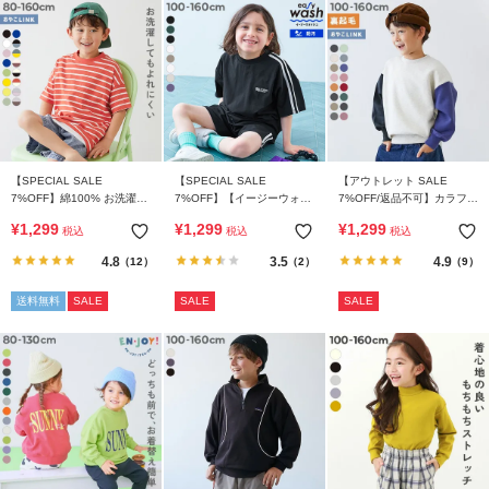
【SPECIAL SALE
【SPECIAL SALE
【アウトレット SALE
7%OFF】綿100% お洗濯し
7%OFF】【イージーウォッ
7%OFF/返品不可】カラフル
てもよれにくい ビッグシル
シュ】防汚 えらべるデザイ
スウェット ふっくら裏起毛
¥
1,299
¥
1,299
¥
1,299
税込
税込
税込
エット ボーダー 半袖Tシャ
ン UVカット 半袖Tシャツ
無地トレーナー
ツ
(セットアップ可能)
4.8
3.5
4.9
（12）
（2）
（9）
送料無料
SALE
SALE
SALE