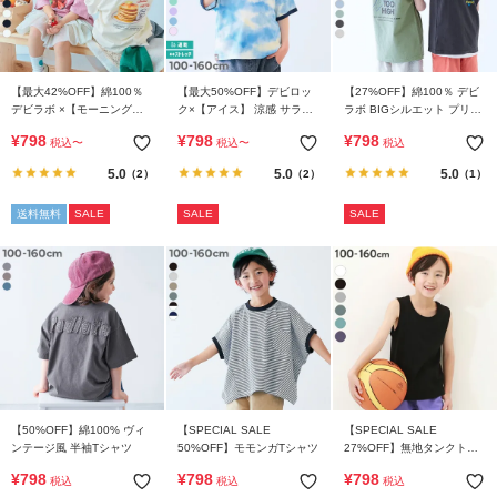
【最大42%OFF】綿100％
【最大50%OFF】デビロッ
【27%OFF】綿100％ デビ
デビラボ ×【モーニング】
ク×【アイス】 涼感 サラッ
ラボ BIGシルエット プリン
フォトプリント 半袖Tシャ
とメッシュ フレーバー風タ
トタンクトップ
¥
798
¥
798
¥
798
税込
〜
税込
〜
税込
ツ
イダイプリント 半袖Tシャ
ツ
5.0
5.0
5.0
（2）
（2）
（1）
送料無料
SALE
SALE
SALE
【50%OFF】綿100% ヴィ
【SPECIAL SALE
【SPECIAL SALE
ンテージ風 半袖Tシャツ
50%OFF】モモンガTシャツ
27%OFF】無地タンクトッ
プ
¥
798
¥
798
¥
798
税込
税込
税込