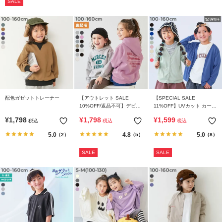
SALE
配色ガゼットトレーナー
【アウトレット SALE
【SPECIAL SALE
10%OFF/返品不可】デビラ
11%OFF】UVカット カーデ
ボ プリント裏起毛プルパー
ィガン
¥
1,798
¥
1,798
¥
1,599
税込
税込
税込
カー
5.0
4.8
5.0
（2）
（5）
（8）
SALE
SALE