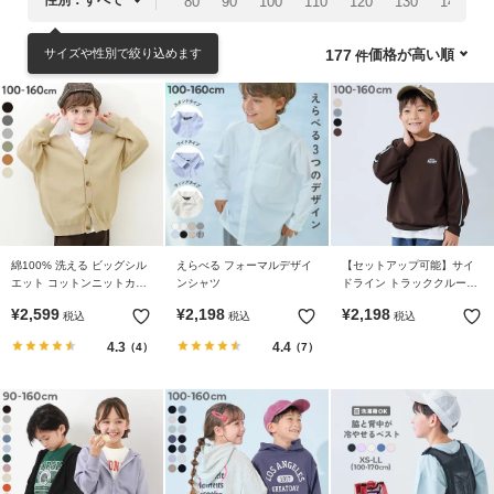
80
90
100
110
120
130
140
1
リ
か
サイズや性別で絞り込めます
価格が高い順
177
ら
探
す
ラ
ン
キ
ン
綿100% 洗える ビッグシル
えらべる フォーマルデザイ
【セットアップ可能】サイ
グ
エット コットンニットカー
ンシャツ
ドライン トラッククルーネ
か
ディガン
ックトップス
¥
2,599
¥
2,198
¥
2,198
税込
税込
税込
ら
探
4.3
4.4
（4）
（7）
す
新
作
か