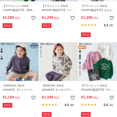
【アウトレット SALE
【アウトレット SALE
【アウトレット SALE
7%OFF/返品不可】【EN-
45%OFF/返品不可】ハーフ
7%OFF/返品不可】もちもち
JOY】どっちも前だから1人
ジップ 切り替えトレーナー
ストレッチ モックネック長
¥
1,299
¥
1,299
¥
1,299
税込
税込
税込
でお着替え 裏起毛じゃない
袖Tシャツ
カラフル トレーナー
4.3
（3）
SALE
SALE
SALE
【SPECIAL SALE
【SPECIAL SALE
【アウトレット SALE
14%OFF】【イージーウォ
39%OFF】タイダイプリン
25%OFF/返品不可】デビラ
ッシュ】えらべるデザイン
ト 長袖Tシャツ
ボ×【アニマルカレッジ】
¥
1,199
¥
1,199
¥
1,199
税込
税込
税込
長袖Tシャツ
裏起毛 BIGシルエット プリ
ントトレーナー
4.5
5.0
（6）
（1）
SALE
SALE
SALE