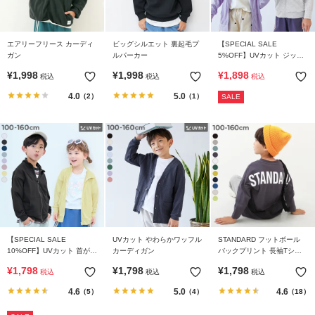
ガ
イ
ド
エアリーフリース カーディ
ビッグシルエット 裏起毛プ
【SPECIAL SALE
ガン
ルパーカー
5%OFF】UVカット ジップ
パーカー
よ
¥
1,998
¥
1,998
¥
1,898
税込
税込
税込
く
4.0
5.0
（2）
（1）
SALE
あ
る
ご
質
問
FOLLOW
【SPECIAL SALE
UVカット やわらかワッフル
STANDARD フットボール
10%OFF】UVカット 首が日
カーディガン
バックプリント 長袖Tシャ
焼けしにくい スタンドジッ
ツ
¥
1,798
¥
1,798
¥
1,798
税込
税込
税込
プカーディガン
4.6
5.0
4.6
（5）
（4）
（18）