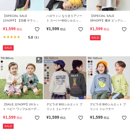
【SPECIAL SALE
ハロウィン なりきりアソー
【SPECIAL SALE
11%OFF】【涼感 サラッと
ト スーパーBIGシルエット
38%OFF】撥水 ビッグシル
メッシュ】BIGシルエット
長袖Tシャツ
エット ワークシャツ
¥
1,599
¥
1,599
¥
1,599
税込
税込
税込
半袖ポロシャツ
5.0
（1）
SALE
SALE
【SALE 11%OFF】UVカッ
デビラボ BIGシルエット プ
デビラボ BIGシルエット プ
ト ベビー ワッフルカーディ
リント トレーナー
リント トレーナー
ガン
¥
1,599
¥
1,599
¥
1,599
税込
税込
税込
SALE