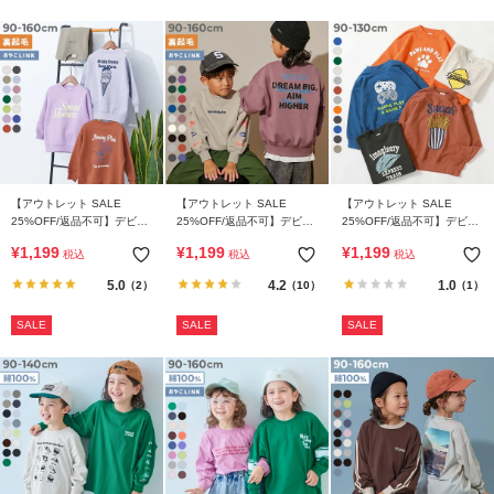
【アウトレット SALE
【アウトレット SALE
【アウトレット SALE
25%OFF/返品不可】デビラ
25%OFF/返品不可】デビラ
25%OFF/返品不可】デビラ
ボ プリント 裏起毛 BOXシ
ボ プリント 裏起毛 BIGシル
ボ BOXシルエット プリント
¥
1,199
¥
1,199
¥
1,199
税込
税込
税込
ルエット トレーナー
エットトレーナー
トレーナー
5.0
4.2
1.0
（2）
（10）
（1）
SALE
SALE
SALE