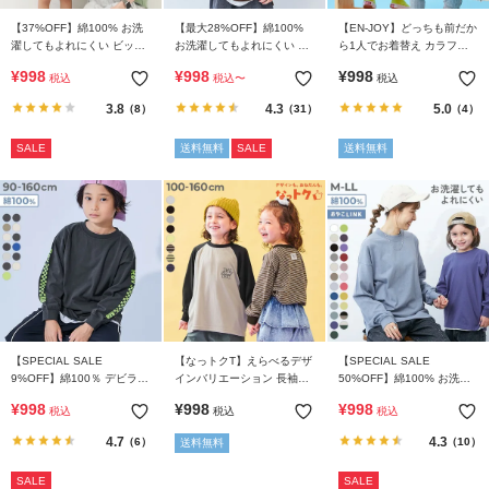
【37%OFF】綿100% お洗
【最大28%OFF】綿100%
【EN-JOY】どっちも前だか
濯してもよれにくい ビッグ
お洗濯してもよれにくい ビ
ら1人でお着替え カラフル
シルエット 大人 半袖Tシャ
ッグシルエット 袖リブ ボー
長袖Tシャツ
¥
998
¥
998
¥
998
税込
税込
〜
税込
ツ
ダー 長袖Tシャツ
3.8
4.3
5.0
（8）
（31）
（4）
SALE
送料無料
SALE
送料無料
【SPECIAL SALE
【なっトクT】えらべるデザ
【SPECIAL SALE
9%OFF】綿100％ デビラボ
インバリエーション 長袖T
50%OFF】綿100% お洗濯
BIGシルエット 袖プリント
シャツ
してもよれにくい ビッグシ
¥
998
¥
998
¥
998
税込
税込
税込
袖リブ 長袖Tシャツ
ルエット 袖リブ 大人 長袖T
シャツ
4.7
4.3
（6）
（10）
送料無料
SALE
SALE