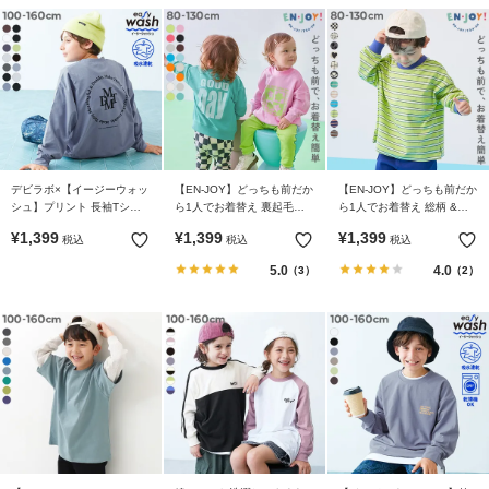
デビラボ×【イージーウォッ
【EN-JOY】どっちも前だか
【EN-JOY】どっちも前だか
シュ】プリント 長袖Tシャ
ら1人でお着替え 裏起毛じ
ら1人でお着替え 総柄 &ボ
ツ
ゃない カラフル トレーナー
ーダー 長袖Tシャツ
¥
1,399
¥
1,399
¥
1,399
税込
税込
税込
5.0
4.0
（3）
（2）