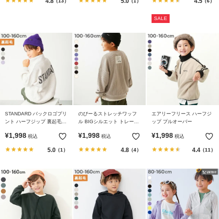
4.8
5.0
4.5
（13）
（1）
（6）
イ
ド・
SALE
ヘ
ル
プ
デ
ビ
ロ
ッ
ク
STANDARD バックロゴプリ
のびーるストレッチワッフ
エアリーフリース ハーフジ
に
ント ハーフジップ 裏起毛ト
ル BIGシルエット トレーナ
ップ プルオーバー
レーナー
ー
つ
¥
1,998
¥
1,998
¥
1,998
税込
税込
税込
い
5.0
4.8
4.4
（1）
（4）
（11）
て
お
買
い
物