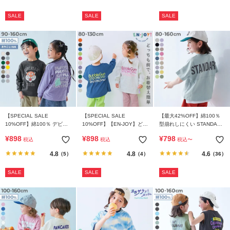
SALE
SALE
SALE
【SPECIAL SALE
【SPECIAL SALE
【最大42%OFF】綿100％
10%OFF】綿100％ デビラ
10%OFF】【EN-JOY】どっ
型崩れしにくい STANDARD
ボ BOXシルエット プリント
ちも前だから1人でお着替え
バックロゴプリント 半袖T
¥
898
¥
898
¥
798
税込
税込
税込
〜
袖リブ 長袖Tシャツ
カラフル 長袖Tシャツ
シャツ
4.8
4.8
4.6
（5）
（4）
（36）
SALE
SALE
SALE