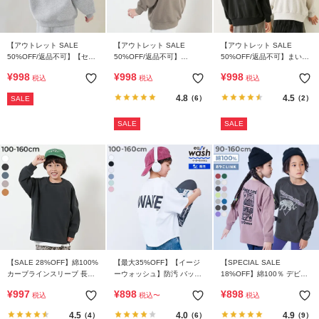
【アウトレット SALE
【アウトレット SALE
【アウトレット SALE
50%OFF/返品不可】【セッ
50%OFF/返品不可】
50%OFF/返品不可】まいに
トアップ可能】スフレスウ
STANDARD バックロゴ プ
ち着たい BIGロゴ オーバー
¥
998
¥
998
¥
998
税込
税込
税込
ェット 裏起毛 スーパーBIG
リント スウェットトレーナ
サイズトレーナー
トレーナー
ー
4.8
4.5
（6）
（2）
SALE
SALE
SALE
【SALE 28%OFF】綿100%
【最大35%OFF】【イージ
【SPECIAL SALE
カーブラインスリーブ 長袖
ーウォッシュ】防汚 バック
18%OFF】綿100％ デビラ
Tシャツ
ロゴデザイン スーパーBIG
ボ BIGシルエット プリント
¥
997
¥
898
¥
898
税込
税込
〜
税込
半袖Tシャツ
袖リブ 長袖Tシャツ
4.5
4.0
4.9
（4）
（6）
（9）