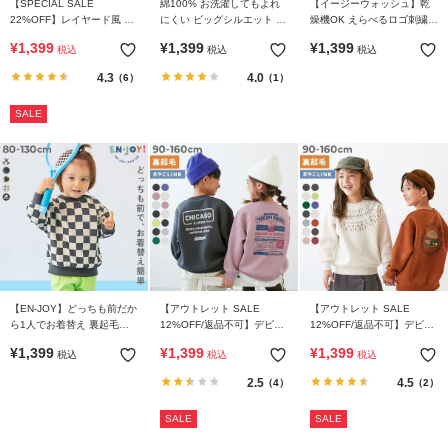
【SPECIAL SALE
綿100% お洗濯してもよれ
【イージーウォッシュ】乾
22%OFF】レイヤード風 長
にくい ビッグシルエット 袖
燥機OK えらべるロゴ刺繍デ
袖Tシャツ
リブ えらべるラインアソー
ザイン 長袖Tシャツ
¥
1,399
¥
1,399
¥
1,399
税込
税込
税込
ト 長袖Tシャツ
4.3
4.0
（6）
（1）
SALE
【EN-JOY】どっちも前だか
【アウトレット SALE
【アウトレット SALE
ら1人でお着替え 裏起毛じ
12%OFF/返品不可】デビラ
12%OFF/返品不可】デビラ
ゃない 総柄 トレーナー
ボ プリント 裏起毛 BIGシル
ボ プリント 裏起毛 BOXシ
¥
1,399
¥
1,399
¥
1,399
税込
税込
税込
エットトレーナー
ルエット トレーナー
2.5
4.5
（4）
（2）
SALE
SALE