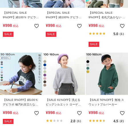
【SPECIAL SALE
【SPECIAL SALE
【SPECIAL SALE
9%OFF】綿100％ デビラボ
9%OFF】綿100% デビラボ
9%OFF】名札穴あかない 無
BIGシルエット プリント袖
BIGシルエット プリント袖
地 ポケット付き クルーネッ
¥
998
¥
998
¥
998
税込
税込
税込
リブ 長袖Tシャツ
リブ 長袖Tシャツ
ク 長袖Tシャツ
5.0
（1）
SALE
SALE
SALE
【SALE 9%OFF】綿100％
【SALE 61%OFF】洗える
【SALE 50%OFF】無地 ス
デビラボ 袖汚れ目立たない
ビッグシルエット ローゲー
ウェットプルパーカー
長袖Tシャツ
ジニット
¥
998
¥
998
¥
998
税込
税込
税込
2.0
4.5
（1）
（2）
SALE