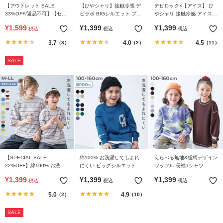
【アウトレット SALE
【ひやシャリ】接触冷感 デ
デビロック×【アイス】 ひ
33%OFF/返品不可】【セッ
ビラボ BIGシルエット プリ
やシャリ 接触冷感 アイスプ
トアップ可能】シワになり
ントタンクトップ
リント 半袖Tシャツ
¥
1,599
¥
1,399
¥
1,399
税込
税込
税込
にくい カーゴポケット ノー
カラーシャツ
3.7
4.0
4.5
（3）
（2）
（11）
SALE
【SPECIAL SALE
綿100% お洗濯してもよれ
えらべる無地&総柄デザイン
22%OFF】綿100% お洗濯
にくい ビッグシルエット袖
ワッフル 長袖Tシャツ
してもよれにくい ビッグシ
リブ ワンポイント刺繍 アソ
¥
1,399
¥
1,399
¥
1,399
税込
税込
税込
ルエット 大人 ボーダー 半
ート 長袖Tシャツ
袖Tシャツ
5.0
4.9
（2）
（10）
SALE