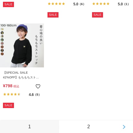
5.0
5.0
（6）
（1）
SALE
SALE
SALE
【SPECIAL SALE
42%OFF】もちもちストレ
ッチ ワンポイント刺繍 長袖
¥
798
税込
Ｔシャツ
4.6
（5）
SALE
1
2