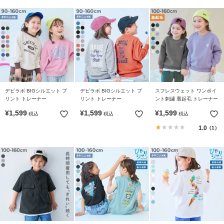
デビラボ BIGシルエット プ
デビラボ BIGシルエット プ
スフレスウェット ワンポイ
リント トレーナー
リント トレーナー
ント刺繍 裏起毛 トレーナー
¥
1,599
¥
1,599
¥
1,599
税込
税込
税込
1.0
（1）