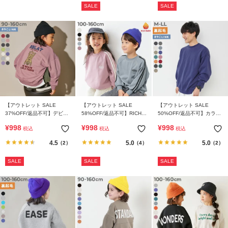
SALE
SALE
【アウトレット SALE
【アウトレット SALE
【アウトレット SALE
37%OFF/返品不可】デビラ
58%OFF/返品不可】RICH
50%OFF/返品不可】カラフ
ボ BIGシルエット プリント
WARM 裏シャギー ライン
ルスウェット ふっくら裏起
¥
998
¥
998
¥
998
税込
税込
税込
トレーナー
トレーナー
毛 無地 大人トレーナー
4.5
5.0
5.0
（2）
（4）
（2）
SALE
SALE
SALE