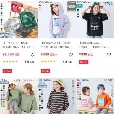
【アウトレット SALE
【最大50%OFF】【水の中
【SPECIAL SALE
31%OFF/返品不可】デビラ
でも着られる】接触冷感 UV
37%OFF】【涼感 サラッと
ボ BOXシルエット プリント
カット ジップパーカー
メッシュ】BIGシルエット
¥
1,098
¥
998
¥
998
税込
税込
〜
税込
トレーナー
ナンバリングプリント 半袖
Tシャツ
5.0
4.5
（3）
（2）
SALE
SALE
SALE