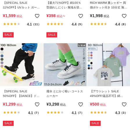
【SPECIAL SALE
【最大71%OFF】綿100％
RICH WARM 裏シャギー 両
11%OFF】UVカット ガール
型崩れしにくい 無地＆切替
側ポケット付き 10分丈 無地
ズ クルーネック カーディガ
オーバーサイズ 半袖Tシャ
スカッツ
¥
1,599
¥
398
¥
1,998
税込
税込
〜
税込
ン
ツ
4.1
4.4
4.4
（11）
（9）
（8）
SALE
SALE
【SPECIAL SALE
撥水 とにかく軽い コートス
【アウトレット SALE
50%OFF】【DANCE】ドロ
ニーカー
49%OFF/返品不可】綿
ーコード カーゴパンツ
100％ デビラボ BOXシルエ
¥
1,299
¥
3,298
¥
500
税込
税込
税込
ット プリント半袖Tシャツ
4.1
4.1
4.3
（7）
（7）
（3）
SALE
SALE