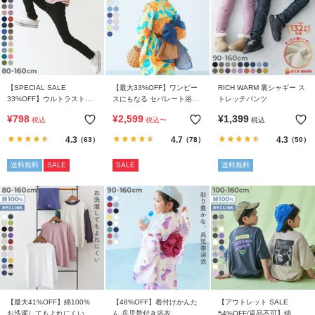
リ
か
ら
探
す
【SPECIAL SALE
【最大33%OFF】ワンピー
RICH WARM 裏シャギー ス
33%OFF】ウルトラストレ
スにもなる セパレート浴衣
トレッチパンツ
ラ
ッチパンツ(やわらかタッチ)
帯2本セット
¥
798
¥
2,599
¥
1,399
税込
税込
〜
税込
ン
4.3
4.7
4.3
（63）
（78）
（50）
キ
ン
送料無料
SALE
SALE
送料無料
グ
か
ら
探
す
新
作
か
【最大41%OFF】綿100%
【48%OFF】着付けかんた
【アウトレット SALE
お洗濯してもよれにくい 無
ん 兵児帯付き浴衣
54%OFF/返品不可】綿