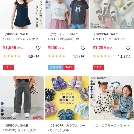
【SPECIAL SALE
【アウトレット SALE
【SPECIAL SALE
19%OFF】UVカット 女児
49%OFF/返品不可】綿
18%OFF】ガールズデザイ
ワンピース型 スクール水着
100％ デビラボ ガールズ フ
ン ゆったりフィット 上履き
¥
1,599
¥
500
¥
1,299
税込
税込
税込
レンチラグラン プリント半
(上靴) インソール2枚付き
袖Tシャツ
4.6
4.4
4.1
（10）
（10）
（11）
SALE
送料無料
SALE
SALE
【SPECIAL SALE
【21%OFF】カラフル ツー
もこもこフリース パジャマ
11%OFF】ストレッチデニ
バンドサンダル