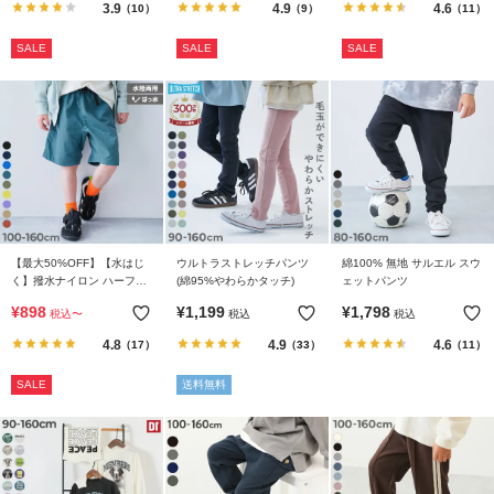
3.9
4.9
4.6
（10）
（9）
（11）
SALE
SALE
SALE
【最大50%OFF】【水はじ
ウルトラストレッチパンツ
綿100% 無地 サルエル スウ
く】撥水ナイロン ハーフパ
(綿95%やわらかタッチ)
ェットパンツ
ンツ(水陸両用)
¥
898
¥
1,199
¥
1,798
税込
〜
税込
税込
4.8
4.9
4.6
（17）
（33）
（11）
SALE
送料無料