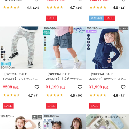
ジャマ
エット ボーダー 半袖Tシャ
ツ
4.4
4.7
4.8
（14）
（14）
（12）
SALE
送料無料
SALE
【SPECIAL SALE
【SPECIAL SALE
【SPECIAL SALE
62%OFF】ウルトラストレ
25%OFF】【涼感 サラッと
23%OFF】UVカット スクー
ッチ 総柄パンツ(やわらかタ
メッシュ】カーゴハーフパ
ル用 長袖フリルラッシュガ
¥
598
¥
1,199
¥
1,998
税込
税込
税込
ッチ)
ンツ
ード
4.7
4.6
4.6
（9）
（10）
（11）
SALE
SALE
SALE