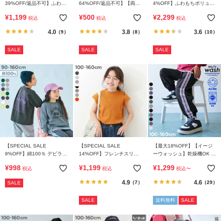
39%OFF/返品不可】ふわも
64%OFF/返品不可】【両側
4%OFF】ふわもちボリュー
ちボリュームソール トング
ポケット付き】ストレッチ
ムソール スポーツサンダル
¥
1,199
¥
500
¥
2,299
税込
税込
税込
サンダル
コットン 10分丈 無地スカッ
ツ
4.0
3.8
3.6
（9）
（8）
（10）
SALE
SALE
SALE
【SPECIAL SALE
【SPECIAL SALE
【最大18%OFF】【イージ
9%OFF】綿100％ デビラボ
14%OFF】フレンチスリー
ーウォッシュ】乾燥機OK え
BIGシルエット プリント袖
ブ リブ半袖Tシャツ
らべるデザイン アソートパ
¥
998
¥
1,199
¥
1,299
税込
税込
税込
〜
リブ 長袖Tシャツ
ンツ
4.9
4.6
（7）
（29）
SALE
SALE
送料無料
SALE