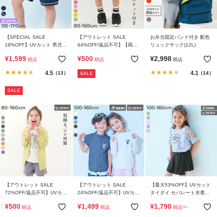
【SPECIAL SALE
【アウトレット SALE
お弁当固定バンド付き 配色
19%OFF】UVカット 男児
64%OFF/返品不可】【両側
リュックサック(12L)
サーフパンツ型 スクール水
ポケット付き】1分丈 無地
¥
1,599
¥
500
¥
2,998
税込
税込
税込
着
スカッツ
4.5
4.1
（13）
（14）
SALE
SALE
【アウトレット SALE
【アウトレット SALE
【最大53%OFF】UVカット
72%OFF/返品不可】UVカッ
24%OFF/返品不可】UVカッ
タイダイ セパレート水着
ト ジップパーカー
ト 袖の長さがえらべる ジッ
3Pセット
¥
500
¥
1,499
¥
1,798
税込
税込
税込
〜
プラッシュガード