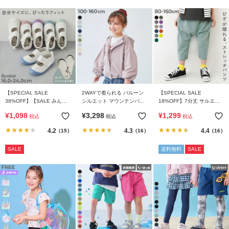
【SPECIAL SALE
2WAYで着られる バルーン
【SPECIAL SALE
38%OFF】【SALE みんつ
シルエット マウンテンパー
18%OFF】7分丈 サルエル
く】ゆったりフィット ベル
カー
パンツ
¥
1,098
¥
3,298
¥
1,299
税込
税込
税込
トでサイズ調整できる 上履
き(上靴) インソール2枚付き
4.2
4.3
4.4
（15）
（16）
（16）
SALE
送料無料
SALE