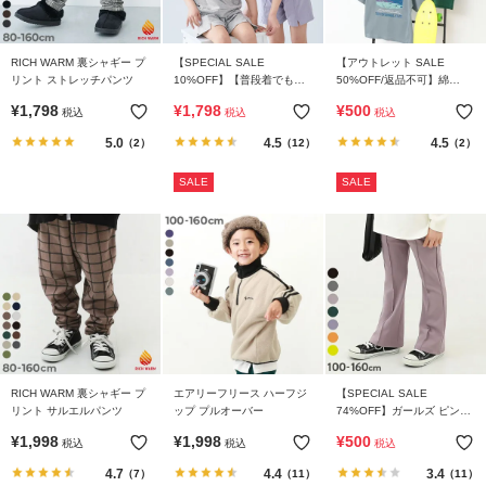
RICH WARM 裏シャギー プ
【SPECIAL SALE
【アウトレット SALE
リント ストレッチパンツ
10%OFF】【普段着でもパ
50%OFF/返品不可】綿
ジャマでも】カレッジロゴ
100％ デビラボ BIGシルエ
¥
1,798
¥
1,798
¥
500
税込
税込
税込
半袖セットアップ
ット プリント半袖Tシャツ
5.0
4.5
4.5
（2）
（12）
（2）
SALE
SALE
RICH WARM 裏シャギー プ
エアリーフリース ハーフジ
【SPECIAL SALE
リント サルエルパンツ
ップ プルオーバー
74%OFF】ガールズ ピンタ
ック フレアパンツ
¥
1,998
¥
1,998
¥
500
税込
税込
税込
4.7
4.4
3.4
（7）
（11）
（11）