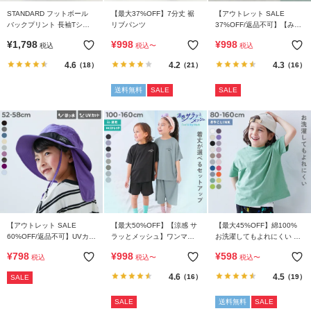
STANDARD フットボール
【最大37%OFF】7分丈 裾
【アウトレット SALE
バックプリント 長袖Tシャ
リブパンツ
37%OFF/返品不可】【みん
ツ
つく】ゆったりフィット 汚
¥
1,798
¥
998
¥
998
税込
税込
〜
税込
れが目立たない カラー上履
き(上靴) インソール2枚付き
4.6
4.2
4.3
（18）
（21）
（16）
送料無料
SALE
SALE
【アウトレット SALE
【最大50%OFF】【涼感 サ
【最大45%OFF】綿100%
60%OFF/返品不可】UVカッ
ラッとメッシュ】ワンマイ
お洗濯してもよれにくい ビ
ト 親子で使える 日よけ付き
ルにもおすすめ 着丈が選べ
ッグシルエット 半袖Tシャ
¥
798
¥
998
¥
598
税込
税込
〜
税込
〜
撥水 フェスハット
るパジャマ
ツ
4.6
4.5
（16）
（19）
SALE
SALE
送料無料
SALE