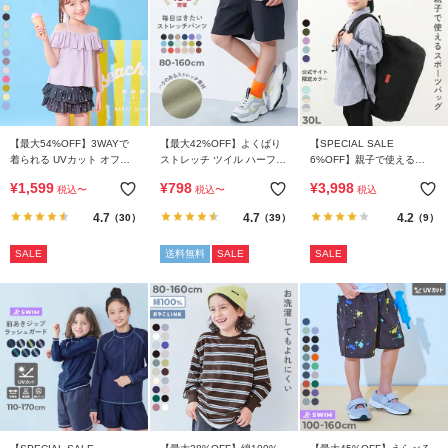
イ
ド・
ヘ
ル
プ
デ
【最大54%OFF】3WAYで
【最大42%OFF】よくばり
【SPECIAL SALE
ビ
着られる UVカット オフシ
ストレッチ ツイル ハーフパ
6%OFF】親子で使える
ョルセットアップ水着
ンツ
3WAY スポーツバッグ(30L)
ロ
¥
1,599
¥
798
¥
3,998
税込
〜
税込
〜
税込
ッ
4.7
4.7
4.2
（30）
（39）
（9）
ク
に
SALE
送料無料
SALE
SALE
つ
い
て
お
買
い
物