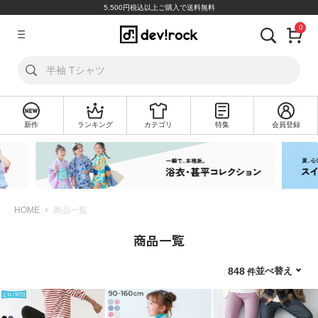
5,500円税込以上ご購入で送料無料
0
ア
カ
ウ
ン
ト
新作
ランキング
カテゴリ
特集
会員登録
ロ
新
グ
規
イ
会
ン
員
登
録
HOME
商品一覧
商品一覧
探
す
並べ替え
848
カ
テ
ゴ