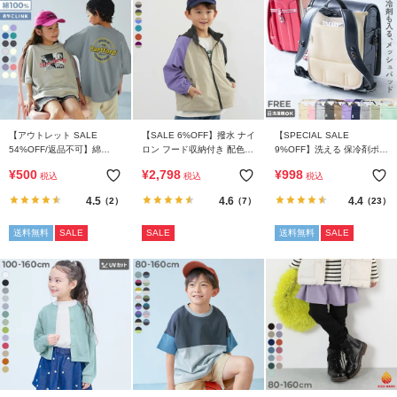
【アウトレット SALE
【SALE 6%OFF】撥水 ナイ
【SPECIAL SALE
54%OFF/返品不可】綿
ロン フード収納付き 配色ラ
9%OFF】洗える 保冷剤ポケ
100％ デビラボ スーパー
グラン ウインドブレーカー
ット付き ランドセル用 背中
¥
500
¥
2,798
¥
998
税込
税込
税込
BIGシルエット プリント半
メッシュパッド
袖Tシャツ
4.5
4.6
4.4
（2）
（7）
（23）
送料無料
SALE
SALE
送料無料
SALE