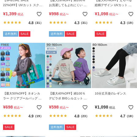
【SPECIAL SALE
【最大28%OFF】綿100%
【最大45%OFF】えらべる
ガ
22%OFF】UVカット スクー
お洗濯してもよれにくい ビ
総柄デザイン UVカット サ
イ
ル用 長袖ジップラッシュガ
ッグシルエット 袖リブ ボー
ーフパンツ水着
¥
1,399
¥
998
¥
1,098
ド
税込
税込
〜
税込
〜
ード
ダー 長袖Tシャツ
4.8
4.3
4.3
（31）
（31）
（19）
よ
送料無料
SALE
送料無料
SALE
SALE
く
あ
る
ご
質
問
FOLLOW
【最大50%OFF】ネオンカ
【最大40%OFF】綿100％
10分丈天使のレギンス
ラー クリアプールバッグ ト
デビラボ BIGシルエット プ
ート
リント半袖Tシャツ
¥
698
¥
598
¥
1,098
税込
〜
税込
〜
税込
4.9
4.8
4.7
（19）
（23）
（18）
SALE
送料無料
SALE