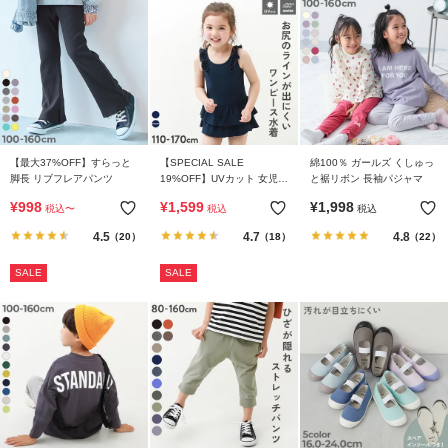
【最大37%OFF】すらっと
【SPECIAL SALE
綿100％ ガールズ くしゅっ
脚長 リブフレアパンツ
19%OFF】UVカット 女児
と裾リボン 長袖パジャマ
ワンピース型 フリルスクー
¥
998
¥
1,599
¥
1,998
税込
〜
税込
税込
ル水着
4.5
4.7
4.8
（20）
（18）
（22）
SALE
SALE