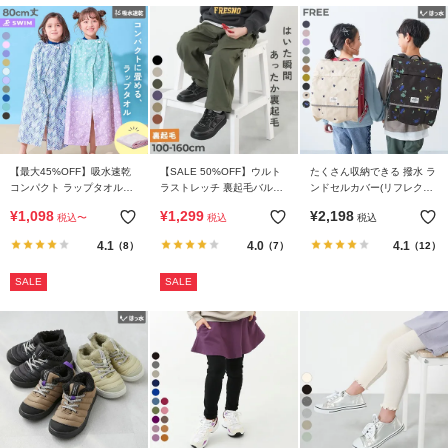
【最大45%OFF】吸水速乾
【SALE 50%OFF】ウルト
たくさん収納できる 撥水 ラ
コンパクト ラップタオル
ラストレッチ 裏起毛バルー
ンドセルカバー(リフレクタ
80cm
ンパンツ
ー付き)
¥
1,098
¥
1,299
¥
2,198
税込
〜
税込
税込
4.1
4.0
4.1
（8）
（7）
（12）
SALE
SALE