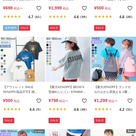
ら
地 ビッグシルエット 袖リブ
100％ デビラボ スーパー
¥
698
¥
1,998
¥
500
探
税込
〜
税込
税込
長袖Tシャツ
BIGシルエット プリント半
袖Tシャツ
す
4.7
4.6
4.8
（61）
（39）
（28）
送料無料
SALE
SALE
SALE
特
集
か
ら
探
す
子
ど
【アウトレット SALE
【最大42%OFF】綿100％
【最大35%OFF】ランドセ
50%OFF/返品不可】綿
型崩れしにくい STANDARD
ルの上から背負える 2層式
も
100％ デビラボ BIGシルエ
バックロゴプリント 半袖T
プールバッグ ナップサック
¥
500
¥
798
¥
1,299
服
税込
税込
〜
税込
〜
ット プリント半袖Tシャツ
シャツ
コ
4.4
4.6
4.2
（5）
（36）
（31）
ラ
ム
SALE
SALE
SALE
ガ