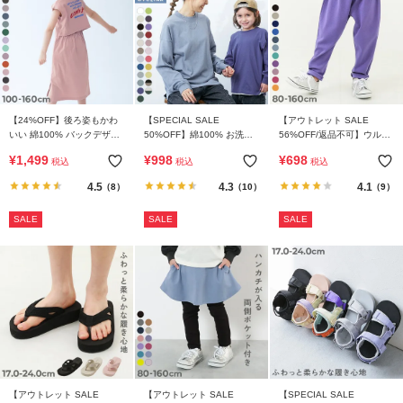
【24%OFF】後ろ姿もかわ
【SPECIAL SALE
【アウトレット SALE
いい 綿100% バックデザイ
50%OFF】綿100% お洗濯
56%OFF/返品不可】ウルト
ン 半袖ワンピース
してもよれにくい ビッグシ
ラストレッチ サルエルパン
¥
1,499
¥
998
¥
698
税込
税込
税込
ルエット 袖リブ 大人 長袖T
ツ(やわらかタッチ)
シャツ
4.5
4.3
4.1
（8）
（10）
（9）
SALE
SALE
SALE
【アウトレット SALE
【アウトレット SALE
【SPECIAL SALE