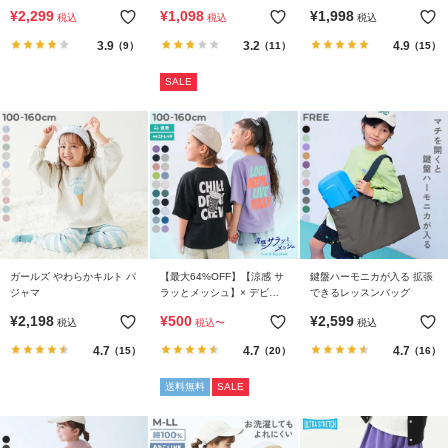
ム ワイドパンツ
¥
2,299
¥
1,098
¥
1,998
税込
税込
税込
3.9
3.2
4.9
（9）
（11）
（15）
SALE
ガールズ やわらかキルト パ
【最大64%OFF】【涼感 サ
鍵盤ハーモニカが入る 拡張
ジャマ
ラッとメッシュ】× デビラ
できるレッスンバッグ
ボ プリント 半袖Tシャツ
¥
2,198
¥
500
¥
2,599
税込
税込
〜
税込
4.7
4.7
4.7
（15）
（20）
（16）
送料無料
SALE