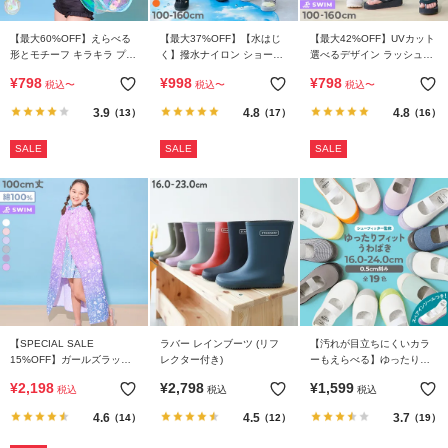
【最大60%OFF】えらべる
【最大37%OFF】【水はじ
【最大42%OFF】UVカット
形とモチーフ キラキラ プー
く】撥水ナイロン ショート
選べるデザイン ラッシュレ
ルバッグ
パンツ(水陸両用)
ギンス/トレンカ
¥
798
¥
998
¥
798
税込
〜
税込
〜
税込
〜
3.9
4.8
4.8
（13）
（17）
（16）
SALE
SALE
SALE
【SPECIAL SALE
ラバー レインブーツ (リフ
【汚れが目立ちにくいカラ
15%OFF】ガールズラップ
レクター付き)
ーもえらべる】ゆったりフ
タオル 100cm
ィット 上履き（上靴） イン
¥
2,198
¥
2,798
¥
1,599
税込
税込
税込
ソール2枚付き
4.6
4.5
3.7
（14）
（12）
（19）