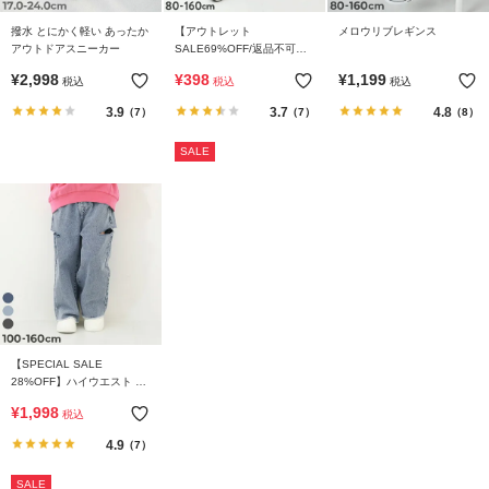
撥水 とにかく軽い あったか
【アウトレット
メロウリブレギンス
アウトドアスニーカー
SALE69%OFF/返品不可】
10分丈 無地 スカッツ（スト
¥
2,998
¥
398
¥
1,199
税込
税込
税込
レッチコットン）
3.9
3.7
4.8
（7）
（7）
（8）
SALE
【SPECIAL SALE
28%OFF】ハイウエスト カ
ットアウトデニム
¥
1,998
税込
4.9
（7）
SALE