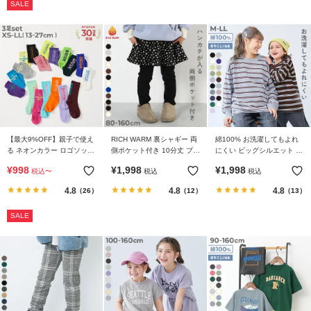
SALE
【最大9%OFF】親子で使え
RICH WARM 裏シャギー 両
綿100% お洗濯してもよれ
る ネオンカラー ロゴソック
側ポケット付き 10分丈 プリ
にくい ビッグシルエット 袖
ス 3足セット
ント スカッツ
リブ 大人 ボーダー 長袖Tシ
¥
998
¥
1,998
¥
1,998
税込
〜
税込
税込
ャツ
4.8
4.8
4.8
（26）
（12）
（13）
SALE