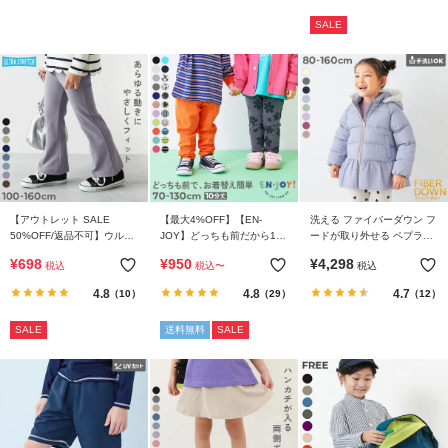
SALE
【アウトレット SALE
【最大4%OFF】【EN-
洗える ファイバーダウン フ
50%OFF/返品不可】ウルト
JOY】どっちも前だから1人
ードが取り外せる ペプラム
ラストレッチ セミフレアパ
でお着替え カラフル 無地&
ジャケット
¥
698
¥
950
¥
4,298
税込
税込
〜
税込
ンツ(やわらかタッチ)
総柄 リブパンツ
4.8
4.8
4.7
（10）
（29）
（12）
SALE
送料無料
SALE