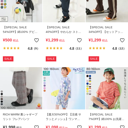
【SPECIAL SALE
【SPECIAL SALE
【SPECIAL SALE
54%OFF】綿100% デビラ
40%OFF】やわらか ストレ
34%OFF】【セットアップ
ボ BIGシルエット プリント
ッチ カーゴパンツ
可能】サイドライン ワイド
¥
500
¥
1,299
¥
1,299
税込
税込
税込
袖リブ 長袖Tシャツ
パンツ
4.8
4.8
4.8
（9）
（11）
（12）
SALE
SALE
SALE
RICH WARM 裏シャギープ
【最大50%OFF】【涼感 サ
【SPECIAL SALE
リント フレアパンツ
ラッとメッシュ】ワンマイ
7%OFF】綿100% お洗濯し
ルにもおすすめ タイダイパ
てもよれにくい ビッグシル
¥
1,998
¥
1,098
¥
1,299
税込
税込
〜
税込