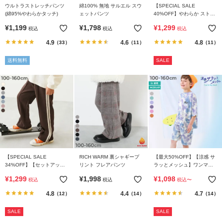
ウルトラストレッチパンツ
綿100% 無地 サルエル スウ
【SPECIAL SALE
(綿95%やわらかタッチ)
ェットパンツ
40%OFF】やわらか ストレ
ッチ カーゴパンツ
¥
1,199
¥
1,798
¥
1,299
税込
税込
税込
4.9
4.6
4.8
（33）
（11）
（11）
送料無料
SALE
【SPECIAL SALE
RICH WARM 裏シャギープ
【最大50%OFF】【涼感 サ
34%OFF】【セットアップ
リント フレアパンツ
ラッとメッシュ】ワンマイ
可能】サイドライン ワイド
ルにもおすすめ タイダイパ
¥
1,299
¥
1,998
¥
1,098
税込
税込
税込
〜
パンツ
ジャマ
4.8
4.4
4.7
（12）
（14）
（14）
SALE
SALE