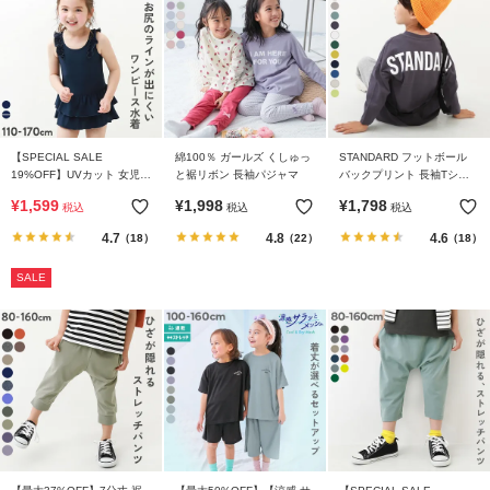
イ
ド・
ヘ
ル
プ
デ
【SPECIAL SALE
綿100％ ガールズ くしゅっ
STANDARD フットボール
ビ
19%OFF】UVカット 女児
と裾リボン 長袖パジャマ
バックプリント 長袖Tシャ
ワンピース型 フリルスクー
ツ
ロ
¥
1,599
¥
1,998
¥
1,798
税込
税込
税込
ル水着
ッ
4.7
4.8
4.6
（18）
（22）
（18）
ク
に
SALE
つ
い
て
お
買
い
物