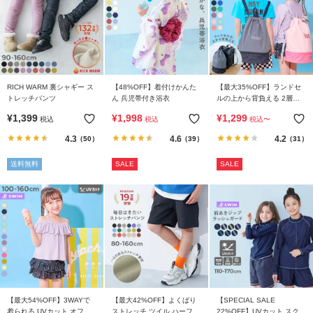
リ
か
ら
探
す
RICH WARM 裏シャギー ス
【48%OFF】着付けかんた
【最大35%OFF】ランドセ
トレッチパンツ
ん 兵児帯付き浴衣
ルの上から背負える 2層式
ラ
プールバッグ ナップサック
¥
1,399
¥
1,998
¥
1,299
税込
税込
税込
〜
ン
4.3
4.6
4.2
（50）
（39）
（31）
キ
ン
送料無料
SALE
SALE
グ
か
ら
探
す
新
作
か
【最大54%OFF】3WAYで
【最大42%OFF】よくばり
【SPECIAL SALE
着られる UVカット オフシ
ストレッチ ツイル ハーフパ
22%OFF】UVカット スクー