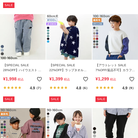
SALE
【SPECIAL SALE
【SPECIAL SALE
【アウトレット SALE
28%OFF】ハイウエスト カ
22%OFF】ラップタオル
7%OFF/返品不可】カラフル
ットアウトデニム
60cm
スウェット ふっくら裏起毛
¥
1,998
¥
1,399
¥
1,299
税込
税込
税込
無地トレーナー
4.9
4.8
4.9
（7）
（6）
（9）
SALE
SALE
SALE