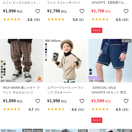
にくい ビッグシルエット 袖
リント ストレッチパンツ
10%OFF】【普段着でもパ
リブ 大人 ボーダー 長袖Tシ
ジャマでも】カレッジロゴ
¥
1,998
¥
1,798
¥
1,798
税込
税込
税込
ャツ
半袖セットアップ
4.8
5.0
4.5
（13）
（2）
（12）
SALE
RICH WARM 裏シャギー プ
エアリーフリース ハーフジ
【SPECIAL SALE
リント サルエルパンツ
ップ プルオーバー
19%OFF】UVカット 男児
サーフパンツ型 スクール水
¥
1,998
¥
1,998
¥
1,599
税込
税込
税込
着
4.7
4.4
4.5
（7）
（11）
（13）
SALE