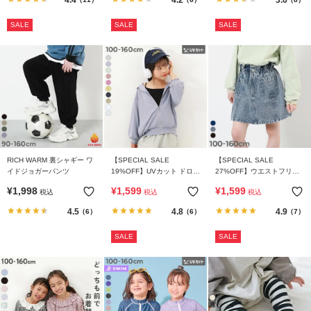
SALE
SALE
SALE
RICH WARM 裏シャギー ワ
【SPECIAL SALE
【SPECIAL SALE
イドジョガーパンツ
19%OFF】UVカット ドロッ
27%OFF】ウエストフリル
プショルダーパーカー
デニムスカート
¥
1,998
¥
1,599
¥
1,599
税込
税込
税込
4.5
4.8
4.9
（6）
（6）
（7）
SALE
SALE