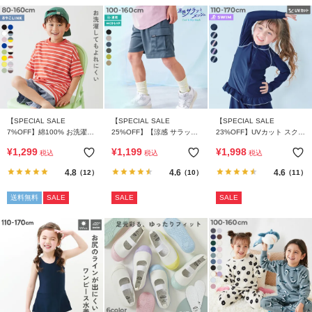
【SPECIAL SALE
【SPECIAL SALE
【SPECIAL SALE
7%OFF】綿100% お洗濯し
25%OFF】【涼感 サラッと
23%OFF】UVカット スクー
てもよれにくい ビッグシル
メッシュ】カーゴハーフパ
ル用 長袖フリルラッシュガ
¥
1,299
¥
1,199
¥
1,998
税込
税込
税込
エット ボーダー 半袖Tシャ
ンツ
ード
ツ
4.8
4.6
4.6
（12）
（10）
（11）
送料無料
SALE
SALE
SALE