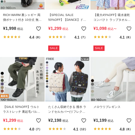
RICH WARM 裏シャギー 両
【SPECIAL SALE
【最大45%OFF】吸水速乾
側ポケット付き 10分丈 無地
50%OFF】【DANCE】ドロ
コンパクト ラップタオル
スカッツ
ーコード カーゴパンツ
80cm
¥
1,998
¥
1,299
¥
1,098
税込
税込
税込
〜
4.4
4.1
4.1
（8）
（7）
（8）
SALE
SALE
【SALE 50%OFF】ウルト
たくさん収納できる 撥水 ラ
メロウリブレギンス
ラストレッチ 裏起毛バルー
ンドセルカバー(リフレクタ
ンパンツ
ー付き)
¥
1,299
¥
2,198
¥
1,199
税込
税込
税込
4.0
4.1
4.8
（7）
（12）
（8）