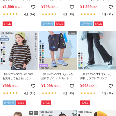
ら
ョルセットアップ水着
ンツ
ル用 長袖ジップラッシュガ
¥
1,599
¥
798
¥
1,399
探
税込
〜
税込
〜
税込
ード
す
4.7
4.7
4.8
（30）
（39）
（31）
SALE
送料無料
SALE
送料無料
SALE
特
集
か
ら
探
す
子
ど
【最大28%OFF】綿100%
【最大45%OFF】えらべる
【最大37%OFF】すらっと
お洗濯してもよれにくい ビ
総柄デザイン UVカット サ
脚長 リブフレアパンツ
も
ッグシルエット 袖リブ ボー
ーフパンツ水着
¥
998
¥
1,098
¥
998
服
税込
〜
税込
〜
税込
〜
ダー 長袖Tシャツ
コ
4.3
4.3
4.5
（31）
（19）
（20）
ラ
ム
送料無料
SALE
SALE
SALE
ガ