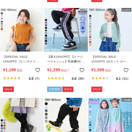
【SPECIAL SALE
【最大18%OFF】【イージ
【SPECIAL SALE
14%OFF】フレンチスリー
ーウォッシュ】乾燥機OK え
11%OFF】UVカット ガール
ブ リブ半袖Tシャツ
らべるデザイン アソートパ
ズ クルーネック カーディガ
¥
1,199
¥
1,299
¥
1,599
税込
税込
〜
税込
ンツ
ン
4.9
4.6
4.1
（7）
（29）
（11）
SALE
送料無料
SALE
SALE