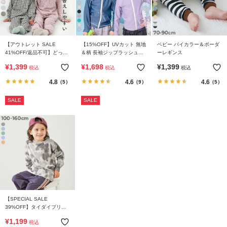
【アウトレット SALE
【15%OFF】UVカット 無地
ベビー バイカラー＆ボーダ
41%OFF/返品不可】どっち
＆柄 長袖ジップラッシュガ
ーレギンス
も前 フリルパジャマ
ード
¥
1,399
¥
1,698
¥
1,399
税込
税込
税込
4.8
4.6
4.6
（5）
（9）
（5）
SALE
SALE
【SPECIAL SALE
39%OFF】タイダイプリン
ト 長袖Tシャツ
¥
1,199
税込