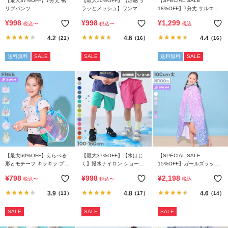
【最大37%OFF】7分丈 裾
【最大50%OFF】【涼感 サ
【SPECIAL SALE
ガ
リブパンツ
ラッとメッシュ】ワンマイ
18%OFF】7分丈 サルエル
イ
ルにもおすすめ 着丈が選べ
パンツ
¥
998
¥
998
¥
1,299
ド
税込
〜
税込
〜
税込
るパジャマ
4.2
4.6
4.4
（21）
（16）
（16）
よ
送料無料
SALE
SALE
送料無料
SALE
く
あ
る
ご
質
問
FOLLOW
【最大60%OFF】えらべる
【最大37%OFF】【水はじ
【SPECIAL SALE
形とモチーフ キラキラ プー
く】撥水ナイロン ショート
15%OFF】ガールズラップ
ルバッグ
パンツ(水陸両用)
タオル 100cm
¥
798
¥
998
¥
2,198
税込
〜
税込
〜
税込
3.9
4.8
4.6
（13）
（17）
（14）
SALE
SALE
SALE