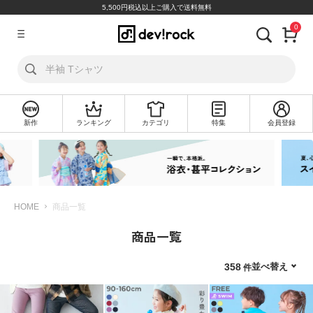
5,500円税込以上ご購入で送料無料
0
ア
カ
ウ
ン
ト
新作
ランキング
カテゴリ
特集
会員登録
ロ
新
グ
規
イ
会
ン
員
登
録
HOME
商品一覧
商品一覧
探
す
並べ替え
358
カ
テ
ゴ