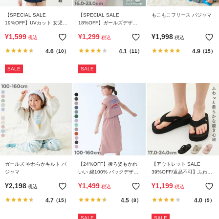
【SPECIAL SALE
【SPECIAL SALE
もこもこフリース パジャマ
19%OFF】UVカット 女児
18%OFF】ガールズデザイ
ワンピース型 スクール水着
ン ゆったりフィット 上履き
¥
1,599
¥
1,299
¥
1,998
税込
税込
税込
(上靴) インソール2枚付き
4.6
4.1
4.9
（10）
（11）
（15）
SALE
SALE
ガールズ やわらかキルト パ
【24%OFF】後ろ姿もかわ
【アウトレット SALE
ジャマ
いい 綿100% バックデザイ
39%OFF/返品不可】ふわも
ン 半袖ワンピース
ちボリュームソール トング
¥
2,198
¥
1,499
¥
1,199
税込
税込
税込
サンダル
4.7
4.5
4.0
（15）
（8）
（9）
SALE
SALE