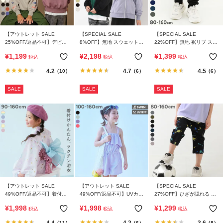
【アウトレット SALE
【SPECIAL SALE
【SPECIAL SALE
25%OFF/返品不可】デビラ
8%OFF】無地 スウェット
22%OFF】無地 裾リブ スウ
ボ プリント 裏起毛 BIGシル
ジップパーカー
ェットパンツ
¥
1,199
¥
2,198
¥
1,399
税込
税込
税込
エットトレーナー
4.2
4.7
4.5
（10）
（6）
（6）
SALE
SALE
SALE
【アウトレット SALE
【アウトレット SALE
【SPECIAL SALE
49%OFF/返品不可】着付け
49%OFF/返品不可】UVカッ
27%OFF】ひざが隠れる 7
簡単 すぽっと着られる ワン
ト サロペット付き セパレー
分丈 デザインサルエルパン
¥
1,998
¥
1,998
¥
1,299
税込
税込
税込
ピース型浴衣
ト水着 3Pセット
ツ
4.4
4.2
3.6
（11）
（6）
（8）