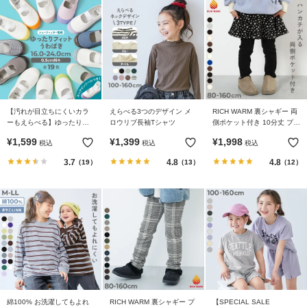
【汚れが目立ちにくいカラ
えらべる3つのデザイン メ
RICH WARM 裏シャギー 両
ーもえらべる】ゆったりフ
ロウリブ長袖Tシャツ
側ポケット付き 10分丈 プリ
ィット 上履き（上靴） イン
ント スカッツ
¥
1,599
¥
1,399
¥
1,998
税込
税込
税込
ソール2枚付き
3.7
4.8
4.8
（19）
（13）
（12）
綿100% お洗濯してもよれ
RICH WARM 裏シャギー プ
【SPECIAL SALE