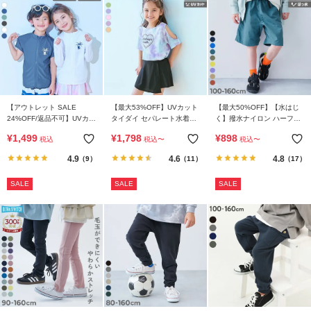
【アウトレット SALE
【最大53%OFF】UVカット
【最大50%OFF】【水はじ
24%OFF/返品不可】UVカッ
タイダイ セパレート水着
く】撥水ナイロン ハーフパ
ト 袖の長さがえらべる ジッ
3Pセット
ンツ(水陸両用)
¥
1,499
¥
1,798
¥
898
税込
税込
〜
税込
〜
プラッシュガード
4.9
4.6
4.8
（9）
（11）
（17）
SALE
SALE
SALE