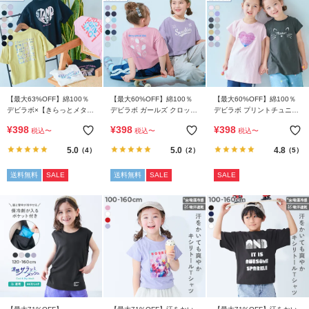
イ
ド・
ヘ
ル
プ
デ
【最大63%OFF】綿100％
【最大60%OFF】綿100％
【最大60%OFF】綿100％
ビ
デビラボ×【きらっとメタリ
デビラボ ガールズ クロップ
デビラボ プリントチュニッ
ック】 ガールズ BIGシルエ
ド丈 プリント半袖Tシャツ
クTシャツ
ロ
¥
398
¥
398
¥
398
税込
〜
税込
〜
税込
〜
ット プリント半袖Tシャツ
ッ
5.0
5.0
4.8
（4）
（2）
（5）
ク
に
送料無料
SALE
送料無料
SALE
SALE
つ
い
て
お
買
い
物