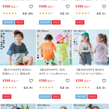
ら
リント半袖Tシャツ
ボ ガールズ プリント 半袖T
トート
¥
398
¥
398
¥
398
探
税込
〜
税込
〜
税込
〜
シャツ
す
4.6
4.0
4.0
（26）
（3）
（1）
送料無料
SALE
送料無料
SALE
SALE
特
集
か
ら
探
す
子
ど
【最大71%OFF】綿100％
【最大60%OFF】【EN-
【最大60%OFF】綿100％
型崩れしにくい 無地＆切替
JOY】どっちも前だから1人
デビラボ ガールズ BIGシル
も
オーバーサイズ 半袖Tシャ
でお着替え カラフル 半袖T
エット プリント半袖Tシャ
¥
398
¥
398
¥
398
服
税込
〜
税込
〜
税込
〜
ツ
シャツ
ツ
コ
4.4
5.0
4.5
（9）
（4）
（2）
ラ
ム
SALE
送料無料
SALE
送料無料
SALE
ガ