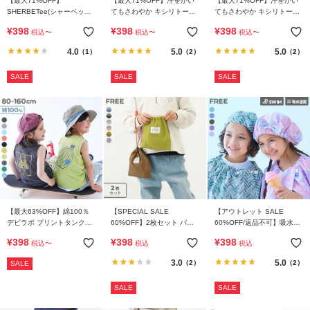
【最大71%OFF】
【最大71%OFF】汗をかい
【最大71%OFF】汗をかい
ガ
SHERBETee(シャーベッテ
てもさわやか キシリトール
てもさわやか キシリトール
イ
ィー) 脇と背中が冷やせる保
加工 ガールズ グラフィック
加工 グラフィック 半袖Tシ
¥
398
¥
398
¥
398
ド
税込
〜
税込
〜
税込
〜
冷剤ポケット付き 涼感メッ
半袖Tシャツ
ャツ
シュ タンクトップ
4.0
5.0
5.0
（1）
（2）
（2）
よ
SALE
SALE
SALE
く
あ
る
ご
質
問
FOLLOW
【最大63%OFF】綿100％
【SPECIAL SALE
【アウトレット SALE
デビラボ プリントタンクト
60%OFF】2枚セット バケ
60%OFF/返品不可】吸水速
ップ
ット型巾着 小サイズ
乾 コンパクト タオルキャッ
¥
398
¥
398
¥
398
税込
〜
税込
税込
プ
3.0
5.0
（2）
（2）
SALE
SALE
SALE