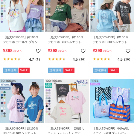
リ
か
ら
探
す
【最大60%OFF】綿100％
【最大60%OFF】綿100％
【最大60%OFF】綿100％
デビラボ ガールズ プリント
デビラボ BIGシルエット プ
デビラボ BOXシルエット プ
ラ
半袖Tシャツ
リント半袖Tシャツ
リント半袖Tシャツ
¥
398
¥
398
¥
398
税込
〜
税込
〜
税込
〜
ン
4.7
4.5
4.5
（3）
（16）
（10）
キ
ン
送料無料
SALE
送料無料
SALE
送料無料
SALE
グ
か
ら
探
す
新
作
か
【最大60%OFF】綿100％
【最大71%OFF】【涼感 サ
【最大75%OFF】中身が見
デビラボ BIGシルエット プ
ラッとメッシュ】× デビラ
えにくい 総柄プールバッグ