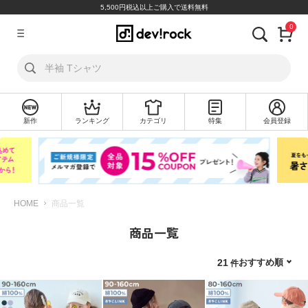
5,500円税込以上ご購入で送料無料
0
ア
カ
ウ
ン
ト
新作
ランキング
カテゴリ
特集
会員登録
ロ
新
グ
規
イ
会
ン
員
登
録
HOME
商品一覧
商品一覧
探
す
おすすめ順
21
カ
テ
ゴ