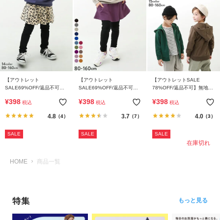
【アウトレット
【アウトレット
【アウトレットSALE
SALE69%OFF/返品不可】
SALE69%OFF/返品不可】
78%OFF/返品不可】無地ス
10分丈 プリントスカッツ
10分丈 無地 スカッツ（スト
ウェットジップパーカー
¥
398
¥
398
¥
398
税込
税込
税込
（ストレッチコットン）
レッチコットン）
4.8
3.7
4.0
（4）
（7）
（3）
SALE
SALE
SALE
在庫切れ
HOME
商品一覧
特集
もっと見る