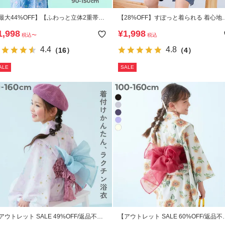
最大44%OFF】【ふわっと立体2重帯】
【28%OFF】すぽっと着られる 着心地
人でも着られる 着付け簡単 すぽっと ワ
わらか 無地 おやすみ甚平
1,998
¥
1,998
税込
〜
税込
ピース型浴衣
4.4
4.8
（16）
（4）
ALE
SALE
アウトレット SALE 49%OFF/返品不
【アウトレット SALE 60%OFF/返品不