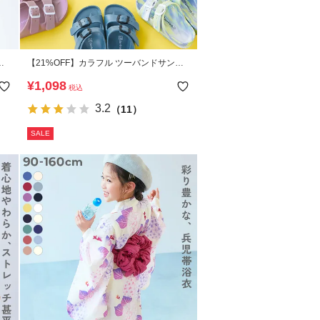
ラ
【21%OFF】カラフル ツーバンドサンダ
ル
¥
1,098
税込
3.2
（11）
SALE