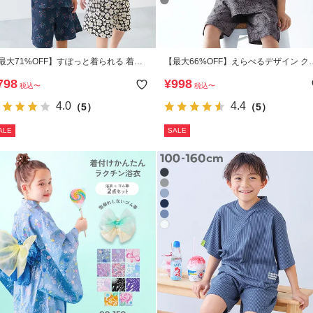
最大71%OFF】すぽっと着られる 着心
【最大66%OFF】えらべるデザイン ク
やわらか 総柄プリント おやすみ甚平
シカル甚平
798
¥
998
税込
〜
税込
〜
4.0
4.4
（5）
（5）
ALE
SALE