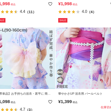
】着付け簡単 すぽっと着られる ワンピ
可】【普段着もOK】 シワになりにくい
1,998
¥
1,998
税込
税込
ス型浴衣
パレート ワンピース浴衣
4.4
4.0
（11）
（4）
ALE
SALE
帯単品】お手持ちの浴衣・甚平に 簡単
華やかさUP 浴衣用 パールベルト
つけられる 華やかリボン型帯
1,098
¥
1,399
税込
税込
在庫切
4.7
（3）