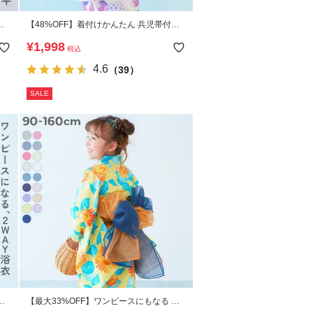
や
【48%OFF】着付けかんたん 兵児帯付き
浴衣
¥
1,998
税込
4.6
（39）
SALE
【最大33%OFF】ワンピースにもなる セ