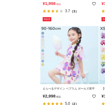
可】えらべるデザイン ペプラム ガールズ
可
¥
1,998
¥
税込
甚平
ー
3.7
（3）
SALE
S
えらべるデザイン ペプラム ガールズ甚平
【
に
¥
2,998
¥
税込
5.0
（2）