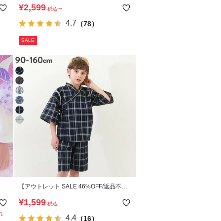
 セ
パレート浴衣 帯2本セット
¥
2,599
税込
〜
4.7
（78）
SALE
【アウトレット SALE 46%OFF/返品不
可】選べる クラシカル甚平
¥
1,599
税込
れ
4.4
（16）