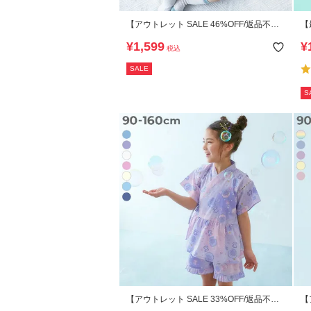
【アウトレット SALE 46%OFF/返品不
【
可】着心地やわらか おやすみ甚平 ロンパ
1
¥
1,599
¥
税込
ース
ン
SALE
S
【アウトレット SALE 33%OFF/返品不
【