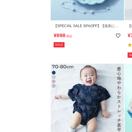
【SPECIAL SALE 30%OFF】【浴衣にも
【
フォーマルにも】えらべるパールヘアアク
地
¥
698
¥
税込
セサリー
SALE
S