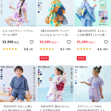
リ
か
ら
探
す
えらべるデザイン ペプラム
【最大33%OFF】ワンピー
【最大44%OFF】【ふわっ
ガールズ甚平
スにもなる セパレート浴衣
と立体2重帯】1人でも着ら
ラ
帯2本セット
れる 着付け簡単 すぽっと
¥
2,998
¥
2,599
¥
1,998
税込
税込
〜
税込
〜
ワンピース型浴衣
ン
5.0
4.7
4.4
（3）
（78）
（16）
キ
ン
SALE
SALE
グ
か
ら
探
す
新
作
か
【28%OFF】すぽっと着ら
【48%OFF】着付けかんた
【アウトレット SALE
れる 着心地やわらか 無地
ん 兵児帯付き浴衣
33%OFF/返品不可】えらべ