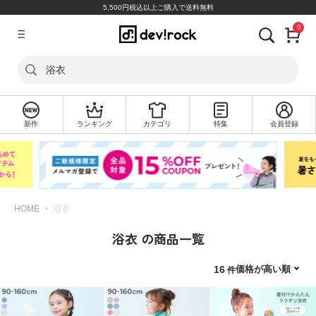
5,500円税込以上ご購入で送料無料
0
ア
カ
浴衣
ウ
ン
ト
新作
ランキング
カテゴリ
特集
会員登録
ロ
新
グ
規
イ
会
ン
員
登
録
HOME
浴衣
浴衣 の商品一覧
探
す
価格が高い順
16
カ
テ
ゴ