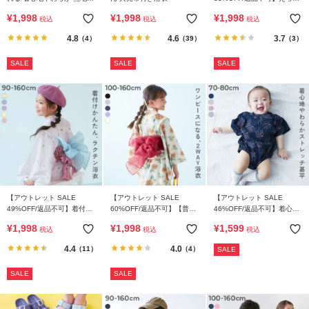
ら
おやすみ甚平
るデザイン ペプラム ガール
¥
1,998
¥
1,998
¥
1,998
探
税込
税込
税込
ズ甚平
す
4.8
4.6
3.7
（4）
（39）
（3）
SALE
SALE
SALE
特
集
か
ら
探
す
子
ど
【アウトレット SALE
【アウトレット SALE
【アウトレット SALE
49%OFF/返品不可】着付け
60%OFF/返品不可】【普段
46%OFF/返品不可】着心地
も
簡単 すぽっと着られる ワン
着もOK】 シワになりにくい
やわらか おやすみ甚平 ロン
¥
1,998
¥
1,998
¥
1,599
服
税込
税込
税込
ピース型浴衣
セパレート ワンピース浴衣
パース
コ
4.4
4.0
（11）
（4）
SALE
ラ
ム
SALE
SALE
ガ