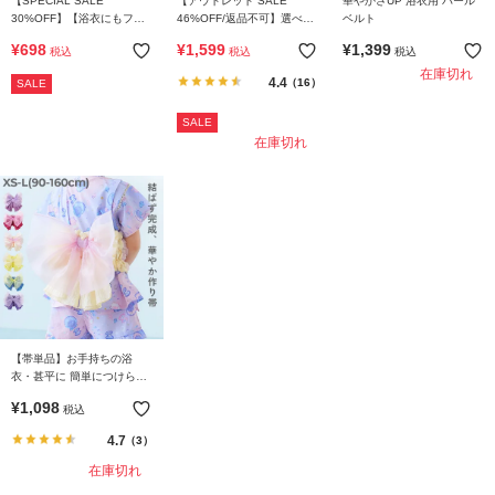
【SPECIAL SALE
【アウトレット SALE
華やかさUP 浴衣用 パール
ガ
30%OFF】【浴衣にもフォ
46%OFF/返品不可】選べる
ベルト
イ
ーマルにも】えらべるパー
クラシカル甚平
¥
698
¥
1,599
¥
1,399
ド
税込
税込
税込
ルヘアアクセサリー
在庫切れ
4.4
（16）
SALE
よ
SALE
く
在庫切れ
あ
る
ご
質
問
FOLLOW
【帯単品】お手持ちの浴
衣・甚平に 簡単につけられ
る 華やかリボン型帯
¥
1,098
税込
4.7
（3）
在庫切れ