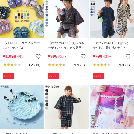
イ
ド・
ヘ
ル
プ
デ
【21%OFF】カラフル ツー
【最大66%OFF】えらべる
【最大71%OFF】すぽっと
ビ
バンドサンダル
デザイン クラシカル甚平
着られる 着心地やわらか 総
柄プリント おやすみ甚平
ロ
¥
1,098
¥
998
¥
798
税込
税込
〜
税込
〜
ッ
3.2
4.4
4.0
（11）
（5）
（5）
ク
に
SALE
SALE
SALE
つ
い
て
お
買
い
物