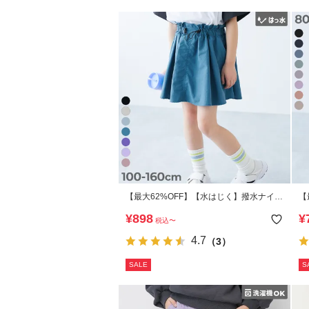
【最大62%OFF】【水はじく】撥水ナイロ
【
ン ドロストスカート(インパン付き)
分
¥
898
¥
税込
〜
4.7
（3）
SALE
S