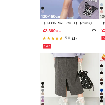
【SPECIAL SALE 7%OFF】【chum×クロ
【
ミ】プリーツスカッツ
プ
¥
2,399
¥
税込
5.0
（2）
S
SALE