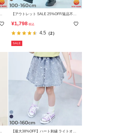
付
【アウトレット SALE 25%OFF/返品不
可】RICH WARM 裏シャギー 10分丈 無地
¥
1,798
税込
ロングスカッツ
4.5
（2）
SALE
広
【最大38%OFF】ハート刺繍 ライトオン