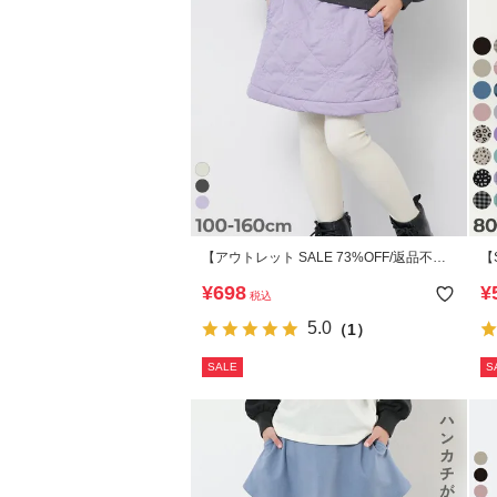
【アウトレット SALE 73%OFF/返品不
【
可】裏ボア 花柄キルティング あったか防
ッ
¥
698
¥
税込
風スカート
5.0
（1）
SALE
S