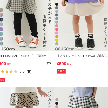
SPECIAL SALE 74%OFF】【両側ポケ
【アウトレット SALE 64%OFF/返品不
ト付き】裾フリル 10分丈 スカッツ
可】【両側ポケット付き】1分丈 無地
500
¥
500
税込
税込
ッツ
3.6
（5）
SALE
ALE