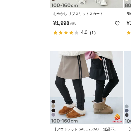
おめかし リブスリットスカート
R
き
¥
1,998
¥
税込
4.0
（1）
【アウトレット SALE 25%OFF/返品不
【