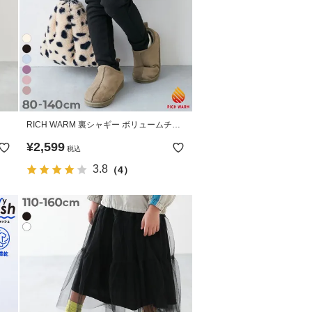
RICH WARM 裏シャギー ボリュームチュ
ール スカッツ
¥
2,599
税込
3.8
（4）