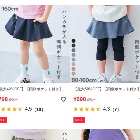
最大42%OFF】【両側ポケット付き】1
【最大50%OFF】【両側ポケット付き】
丈 カラフル 無地スカッツ
分丈 カラフル 無地スカッツ
798
¥
698
税込
〜
税込
〜
4.5
4.3
（10）
（7）
ALE
SALE