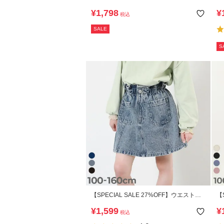
可】RICH WARM 裏シャギー ラインスカ
¥
1,798
¥
税込
ッツ
SALE
S
【SPECIAL SALE 27%OFF】ウエストフ
【
リル デニムスカート
ッ
¥
1,599
¥
税込
ン