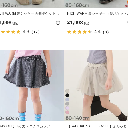
ICH WARM 裏シャギー 両側ポケット付
RICH WARM 裏シャギー 両側ポケット
 10分丈 プリント スカッツ
き 10分丈 無地 スカッツ
1,998
¥
1,998
税込
税込
4.8
4.4
（12）
（8）
34%OFF】1分丈 デニムスカッツ
【SPECIAL SALE 15%OFF】ふわっと