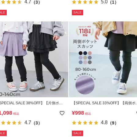
4.7
5.0
（3）
（1）
ALE
SALE
SPECIAL SALE 38%OFF】【片側ポケ
【SPECIAL SALE 33%OFF】【両側ポ
ト付き】ストレッチコットン 10分丈 え
ット付き】ストレッチコットン 10分丈
1,098
¥
998
税込
税込
べるデザイン スカッツ
地スカッツ
4.7
4.8
（3）
（9）
ALE
SALE