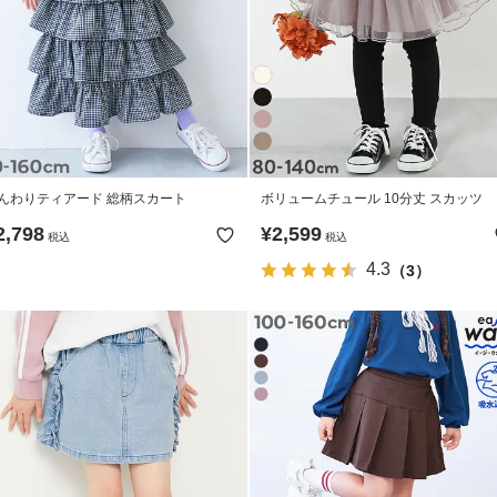
んわりティアード 総柄スカート
ボリュームチュール 10分丈 スカッツ
2,798
¥
2,599
税込
税込
4.3
（3）