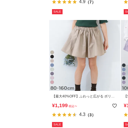
4.9
（7）
SALE
S
【最大40%OFF】ふわっと広がる ボリュ
【
ームギャザー ミニ丈スカッツ
ッ
¥
1,199
¥
税込
〜
ら
4.3
（3）
SALE
S