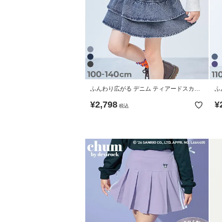
ふんわり広がる デニム ティアードスカー
ふ
ト
¥
2,798
¥
税込