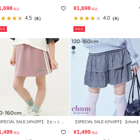
がる ボリュームチュール 1分丈スカッ
1,698
¥
1,698
税込
税込
4.5
4.0
（6）
（4）
ALE
SALE
SPECIAL SALE 24%OFF】【セットア
【SPECIAL SALE 42%OFF】【chum
プ可能】サイドライン ミニスカート(イ
ラッとラメ フリルスカートパンツ
1,499
¥
1,499
税込
税込
ナー付き)