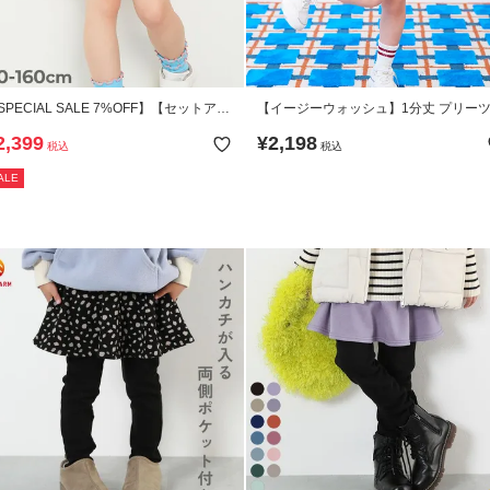
SPECIAL SALE 7%OFF】【セットアッ
【イージーウォッシュ】1分丈 プリー
可能】おめかし デニム フリル スコート
カッツ
2,399
¥
2,198
税込
税込
ALE