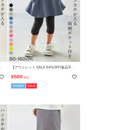
【アウトレット SALE 64%OFF/返品不
スカ
可】【両側ポケット付き】6分丈 無地スカ
¥
500
税込
ッツ
送料無料
SALE