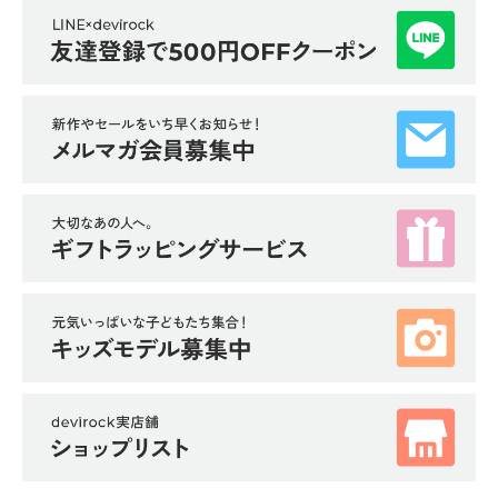
ガ
イ
ド
よ
く
あ
る
ご
質
問
FOLLOW