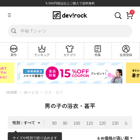
5,500円税込以上ご購入で送料無料
0
ア
カ
ウ
ン
ト
新作
ランキング
カテゴリ
特集
会員登録
ロ
新
グ
規
イ
会
ン
員
登
録
HOME
ボーイズ
浴衣・甚平
男の子の浴衣・甚平
探
す
性別：すべて
80
90
100
110
120
130
140
1
カ
テ
サイズや性別で絞り込めます
価格が高い順
4
ゴ