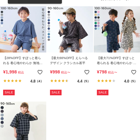
リ
か
ら
探
す
ラ
ン
【28%OFF】すぽっと着ら
【最大66%OFF】えらべる
【最大71%OFF】すぽっと
キ
れる 着心地やわらか 無地
デザイン クラシカル甚平
着られる 着心地やわらか 総
おやすみ甚平
柄プリント おやすみ甚平
ン
¥
1,998
¥
998
¥
798
税込
税込
〜
税込
〜
グ
4.8
4.4
4.0
（4）
（5）
（5）
か
ら
SALE
SALE
SALE
探
す
新
作
か