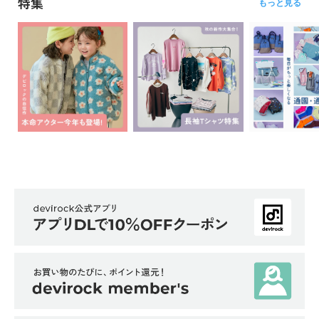
特集
もっと見る
イ
ド・
ヘ
ル
プ
デ
ビ
ロ
ッ
ク
に
つ
い
て
お
買
い
物