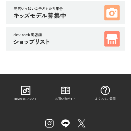
ガ
イ
ド
よ
く
あ
る
ご
質
問
FOLLOW
devirockについて
お買い物ガイド
よくあるご質問