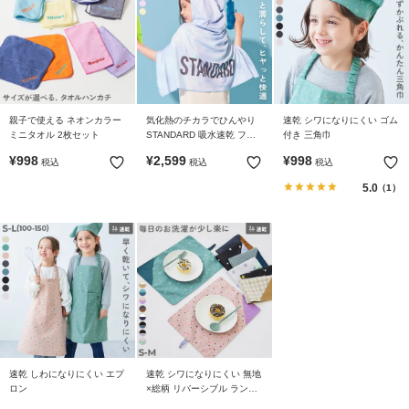
リ
か
ら
探
す
親子で使える ネオンカラー
気化熱のチカラでひんやり
速乾 シワになりにくい ゴム
ミニタオル 2枚セット
STANDARD 吸水速乾 フー
付き 三角巾
ラ
ドポンチョ(パッケージ付
¥
998
¥
2,599
¥
998
税込
税込
税込
ン
き）
キ
5.0
（1）
ン
グ
か
ら
探
す
新
作
速乾 しわになりにくい エプ
速乾 シワになりにくい 無地
ロン
×総柄 リバーシブル ランチ
か
ョンマット