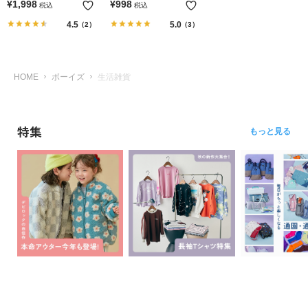
ら
¥
1,998
¥
998
税込
税込
探
4.5
5.0
（2）
（3）
す
特
HOME
ボーイズ
生活雑貨
集
か
ら
特集
探
もっと見る
す
子
ど
も
服
コ
ラ
ム
ガ