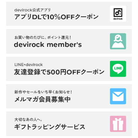
イ
ド・
ヘ
ル
プ
デ
ビ
ロ
ッ
ク
に
つ
い
て
お
買
い
物