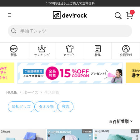
5,500円税込以上ご購入で送料無料
0
ア
カ
ウ
ン
ト
新作
ランキング
カテゴリ
特集
会員登録
ロ
新
グ
規
イ
会
ン
員
登
録
HOME
ボーイズ
生活雑貨
探
冷却グッズ
タオル類
寝具
す
新着順
5
カ
テ
ゴ