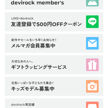
ら
探
す
特
集
か
ら
探
す
子
ど
も
服
コ
ラ
ム
ガ