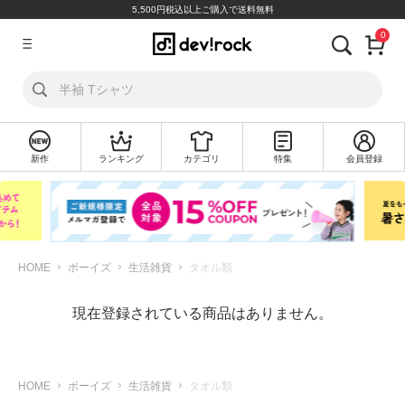
5,500円税込以上ご購入で送料無料
0
ア
カ
ウ
ン
ト
新作
ランキング
カテゴリ
特集
会員登録
ロ
新
グ
規
イ
会
ン
員
登
録
HOME
ボーイズ
生活雑貨
タオル類
探
現在登録されている商品はありません。
す
カ
テ
HOME
ボーイズ
生活雑貨
タオル類
ゴ