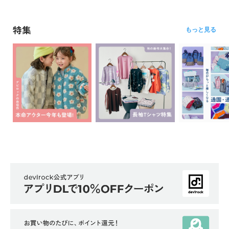
リ
か
特集
もっと見る
ら
探
す
ラ
ン
キ
ン
グ
か
ら
探
す
新
作
か