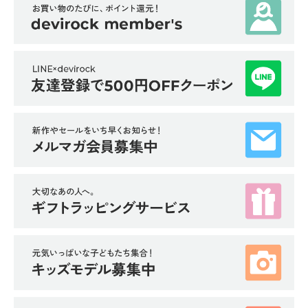
イ
ド・
ヘ
ル
プ
デ
ビ
ロ
ッ
ク
に
つ
い
て
お
買
い
物