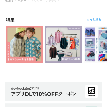
HOME
ベビー
アウター・ジャケット
ら
探
す
特集
もっと見る
特
集
か
ら
探
す
子
ど
も
服
コ
ラ
ム
ガ