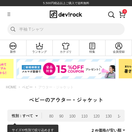
5,500円税込以上ご購入で送料無料
0
ア
カ
ウ
ン
ト
新作
ランキング
カテゴリ
特集
会員登録
ロ
新
グ
規
イ
会
ン
員
登
録
HOME
ベビー
アウター・ジャケット
ベビーのアウター・ジャケット
探
す
性別：すべて
80
90
100
110
120
130
140
1
カ
テ
サイズや性別で絞り込めます
価格が安い順
2
ゴ