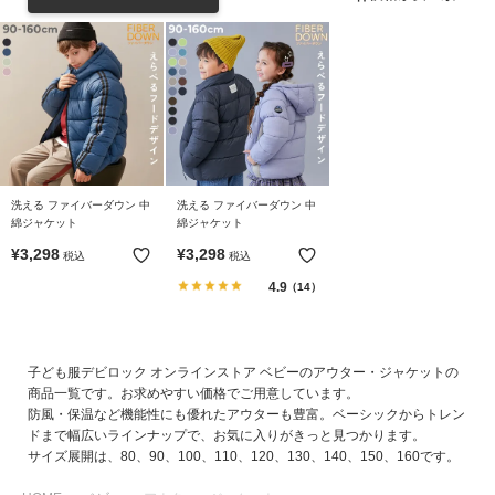
リ
か
ら
探
す
ラ
ン
洗える ファイバーダウン 中
洗える ファイバーダウン 中
キ
綿ジャケット
綿ジャケット
ン
¥
3,298
¥
3,298
税込
税込
グ
4.9
（14）
か
ら
探
す
子ども服デビロック オンラインストア ベビーのアウター・ジャケットの
商品一覧です。お求めやすい価格でご用意しています。
防風・保温など機能性にも優れたアウターも豊富。ベーシックからトレン
新
ドまで幅広いラインナップで、お気に入りがきっと見つかります。
作
サイズ展開は、80、90、100、110、120、130、140、150、160です。
か