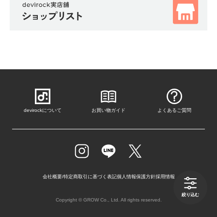
ガ
イ
ド
よ
く
あ
る
ご
質
devirockについて
お買い物ガイド
よくあるご質問
問
FOLLOW
会社概要/特定商取引に基づく表記
個人情報保護方針
採用情報
絞り込む
Copyright © GROW Co., Ltd. All rights reserved.