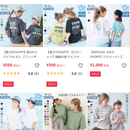
リ
か
ら
探
す
ラ
ン
【最大62%OFF】綿100％
【最大70%OFF】【ひやシ
【SPECIAL SALE
デビラボ 大人 プリント半袖
ャリ】接触冷感 デビラボ 大
5%OFF】デビロック×【ア
キ
Tシャツ
人 プリント半袖Tシャツ
イス】 ひやシャリ 接触冷感
¥
598
¥
598
¥
1,898
ン
税込
〜
税込
〜
税込
大人 アイスプリント 半袖T
シャツ
グ
5.0
5.0
（6）
（1）
SALE
か
ら
SALE
SALE
探
す
新
作
か