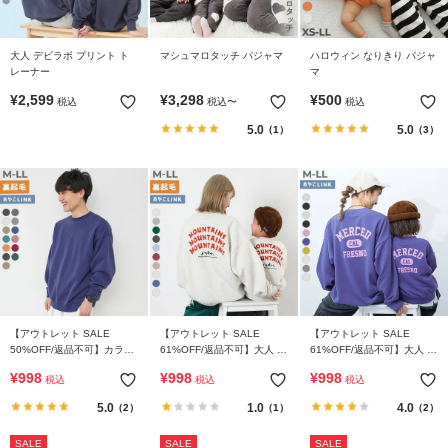
ガ
イ
ド
大人 デビラボ プリント ト
マシュマロタッチ パジャマ
ハロウィン なりきり パジャ
レーナー
マ
¥
2,599
¥
3,298
¥
500
よ
税込
税込
〜
税込
く
5.0
5.0
（1）
（3）
あ
る
ご
質
問
FOLLOW
【アウトレット SALE
【アウトレット SALE
【アウトレット SALE
50%OFF/返品不可】カラフ
61%OFF/返品不可】大人 デ
61%OFF/返品不可】大人 デ
ルスウェット ふっくら裏起
ビラボ プリント 裏起毛トレ
ビラボ プリント トレーナー
¥
998
¥
998
¥
998
税込
税込
税込
毛 無地 大人トレーナー
ーナー
5.0
1.0
4.0
（2）
（1）
（2）
SALE
SALE
SALE