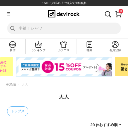
5,500円税込以上ご購入で送料無料
0
ア
カ
ウ
ン
ト
新作
ランキング
カテゴリ
特集
会員登録
ロ
新
グ
規
イ
会
ン
員
登
録
HOME
大人
大人
探
す
トップス
カ
テ
おすすめ順
20
ゴ