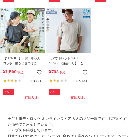
【19%OFF】【おーちゃん
【アウトレット SALE
コラボ】蚊をよせつけにく
55%OFF/返品不可】【ひや
い 防蚊 リンガー 大人用 半
シャリ】接触冷感 無地 ビッ
¥
1,599
¥
798
税込
税込
袖Ｔシャツ
グシルエット 大人 半袖Tシ
ャツ
3.3
2.5
（3）
（2）
SALE
SALE
在庫切れ
在庫切れ
子ども服デビロック オンラインストア 大人の商品一覧です。お求めやす
い価格でご用意しています。
トップスを掲載しています。
日常からお出かけまで、シーンに合わせて選べるバリエーション。ベーシ