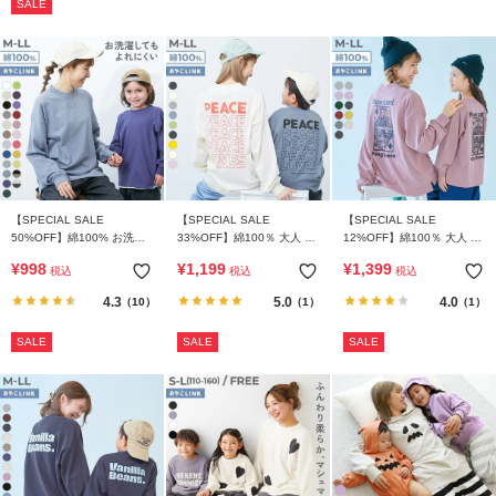
SALE
イ
ド・
ヘ
ル
プ
デ
ビ
ロ
【SPECIAL SALE
【SPECIAL SALE
【SPECIAL SALE
ッ
50%OFF】綿100% お洗濯
33%OFF】綿100％ 大人 デ
12%OFF】綿100％ 大人 デ
ク
してもよれにくい ビッグシ
ビラボ プリント 袖リブ 長
ビラボ プリント 袖リブ 長
¥
998
¥
1,199
¥
1,399
に
税込
税込
税込
ルエット 袖リブ 大人 長袖T
袖Tシャツ
袖Tシャツ
シャツ
つ
4.3
5.0
4.0
（10）
（1）
（1）
い
SALE
SALE
SALE
て
お
買
い
物