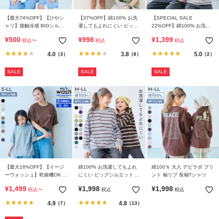
ら
探
【最大74%OFF】【ひやシ
【37%OFF】綿100% お洗
【SPECIAL SALE
す
ャリ】接触冷感 BIGシルエ
濯してもよれにくい ビッグ
22%OFF】綿100% お洗濯
ット 大人 無地 半袖Tシャツ
シルエット 大人 半袖Tシャ
してもよれにくい ビッグシ
¥
500
¥
998
¥
1,399
税込
〜
税込
税込
ツ
ルエット 大人 ボーダー 半
特
袖Tシャツ
4.0
3.8
5.0
（3）
（8）
（2）
集
か
SALE
SALE
SALE
ら
探
す
子
ど
も
服
【最大16%OFF】【イージ
綿100% お洗濯してもよれ
綿100％ 大人 デビラボ プリ
コ
ーウォッシュ】乾燥機OK 防
にくい ビッグシルエット 袖
ント 袖リブ 長袖Tシャツ
ラ
汚 大人 刺繍デザイン 半袖T
リブ 大人 ボーダー 長袖Tシ
¥
1,499
¥
1,998
¥
1,998
税込
〜
税込
税込
シャツ
ャツ
ム
4.9
4.8
（7）
（13）
ガ