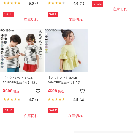
5.0
4.0
（1）
（1）
SALE
在庫切れ
SALE
SALE
在庫切れ
在庫切れ
【アウトレット SALE
【アウトレット SALE
56%OFF/返品不可】名札穴
50%OFF/返品不可】Aライ
あかない 半袖Tシャツ
ン 半袖Tシャツ
¥
698
¥
698
税込
税込
4.7
4.5
（3）
（2）
SALE
SALE
在庫切れ
在庫切れ