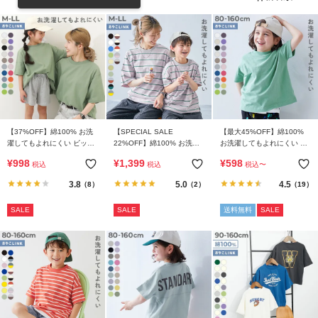
リ
か
ら
探
す
ラ
ン
【37%OFF】綿100% お洗
【SPECIAL SALE
【最大45%OFF】綿100%
キ
濯してもよれにくい ビッグ
22%OFF】綿100% お洗濯
お洗濯してもよれにくい ビ
シルエット 大人 半袖Tシャ
してもよれにくい ビッグシ
ッグシルエット 半袖Tシャ
ン
¥
998
¥
1,399
¥
598
税込
税込
税込
〜
ツ
ルエット 大人 ボーダー 半
ツ
グ
袖Tシャツ
3.8
5.0
4.5
（8）
（2）
（19）
か
ら
SALE
SALE
送料無料
SALE
探
す
新
作
か