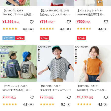
ら
探
【SPECIAL SALE
【最大42%OFF】綿100％
【アウトレット SALE
す
7%OFF】綿100% お洗濯し
型崩れしにくい STANDARD
50%OFF/返品不可】綿
てもよれにくい ビッグシル
バックロゴプリント 半袖T
100％ デビラボ BIGシルエ
¥
1,299
¥
798
¥
500
税込
税込
〜
税込
エット ボーダー 半袖Tシャ
シャツ
ット プリント半袖Tシャツ
特
ツ
4.8
4.6
4.4
（12）
（36）
（5）
集
か
送料無料
SALE
SALE
SALE
ら
探
す
子
ど
も
服
【アウトレット SALE
【SPECIAL SALE
【SPECIAL SALE
コ
54%OFF/返品不可】綿
50%OFF】モモンガTシャツ
14%OFF】フレンチスリー
ラ
100％ デビラボ スーパー
ブ リブ半袖Tシャツ
¥
500
¥
798
¥
1,199
税込
税込
税込
ム
BIGシルエット プリント半
袖Tシャツ
4.8
5.0
4.9
（28）
（6）
（7）
ガ