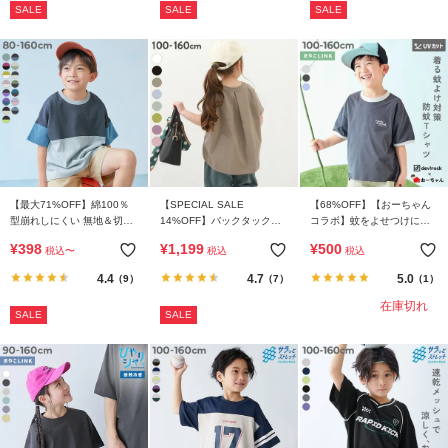
SALE
SALE
SALE
イ
ド・
ヘ
ル
プ
デ
ビ
ロ
ッ
【最大71%OFF】綿100％
【SPECIAL SALE
【68%OFF】【おーちゃん
型崩れしにくい 無地＆切替
14%OFF】バックタック半
コラボ】蚊をよせつけにく
ク
オーバーサイズ 半袖Tシャ
袖Tシャツ
い 防蚊 リンガー半袖Ｔシャ
に
¥
398
¥
1,199
¥
500
税込
〜
税込
税込
ツ
ツ
つ
4.4
4.7
5.0
（9）
（7）
（1）
い
在庫切れ
て
SALE
SALE
お
買
い
物