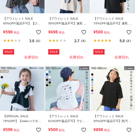
ガ
イ
ド
【アウトレット SALE
【アウトレット SALE
【アウトレット SALE
45%OFF/返品不可】【ひや
56%OFF/返品不可】速乾 サ
74%OFF/返品不可】速乾 サ
シャリ】接触冷感 無地 ビッ
ラっとストレッチメッシュ
ラっとストレッチメッシュ
よ
¥
598
¥
698
¥
500
税込
税込
税込
グシルエット 半袖Tシャツ
ナンバリング半袖Tシャツ
ゲーミング半袖Tシャツ
く
3.0
2.7
5.0
（2）
（3）
（2）
あ
る
SALE
SALE
SALE
ご
在庫切れ
在庫切れ
在庫切れ
質
問
FOLLOW
【SPECIAL SALE
【アウトレット SALE
【アウトレット SALE
76%OFF】【makoコラボ】
61%OFF/返品不可】デビラ
35%OFF/返品不可】防汚 半
フリルビスチェ＆Tシャツセ
ボ 洗濯に強い BIGシルエッ
袖Tシャツ
¥
598
¥
500
¥
898
税込
税込
税込
ット
ト プリント半袖Tシャツ