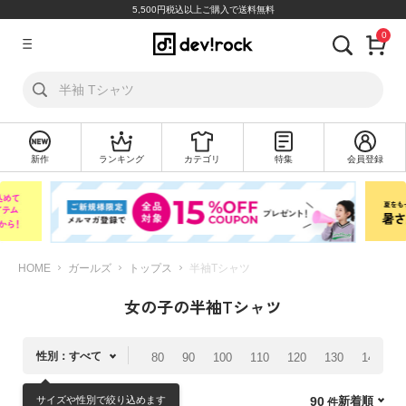
5,500円税込以上ご購入で送料無料
0
ア
カ
ウ
ン
ト
新作
ランキング
カテゴリ
特集
会員登録
ロ
新
グ
規
イ
会
ン
員
登
録
HOME
ガールズ
トップス
半袖Tシャツ
女の子の半袖Tシャツ
探
す
性別：すべて
80
90
100
110
120
130
140
1
カ
テ
サイズや性別で絞り込めます
新着順
90
ゴ