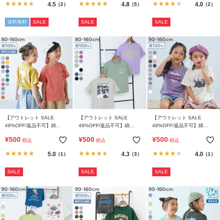
4.5
4.8
4.0
（2）
（5）
（2）
送料無料
SALE
SALE
SALE
【アウトレット SALE
【アウトレット SALE
【アウトレット SALE
49%OFF/返品不可】綿
49%OFF/返品不可】綿
49%OFF/返品不可】綿
100％ デビラボ BOXシルエ
100％ デビラボ BOXシルエ
100％ デビラボ ガールズ プ
¥
500
¥
500
¥
500
税込
税込
税込
ット プリント半袖Tシャツ
ット プリント半袖Tシャツ
リント半袖Tシャツ
5.0
4.3
4.0
（1）
（3）
（1）
SALE
SALE
SALE