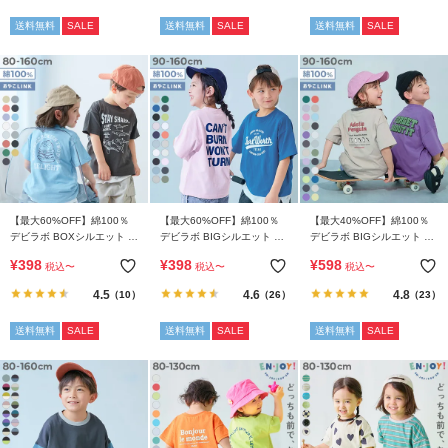
ガ
送料無料
SALE
送料無料
SALE
送料無料
SALE
イ
ド・
ヘ
ル
プ
デ
ビ
ロ
ッ
【最大60%OFF】綿100％
【最大60%OFF】綿100％
【最大40%OFF】綿100％
デビラボ BOXシルエット プ
デビラボ BIGシルエット プ
デビラボ BIGシルエット プ
ク
リント半袖Tシャツ
リント半袖Tシャツ
リント半袖Tシャツ
に
¥
398
¥
398
¥
598
税込
〜
税込
〜
税込
〜
つ
4.5
4.6
4.8
（10）
（26）
（23）
い
て
送料無料
SALE
送料無料
SALE
送料無料
SALE
お
買
い
物