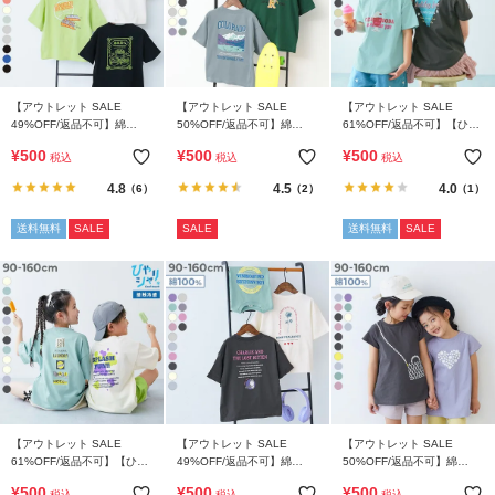
【アウトレット SALE
【アウトレット SALE
【アウトレット SALE
49%OFF/返品不可】綿
50%OFF/返品不可】綿
61%OFF/返品不可】【ひや
100％ デビラボ×【アジア食
100％ デビラボ BIGシルエ
シャリ】接触冷感 デビラボ
¥
500
¥
500
¥
500
税込
税込
税込
堂】 BIGシルエット プリン
ット プリント半袖Tシャツ
ガールズ プリント半袖Tシ
ト半袖Tシャツ
ャツ
4.8
4.5
4.0
（6）
（2）
（1）
送料無料
SALE
SALE
送料無料
SALE
【アウトレット SALE
【アウトレット SALE
【アウトレット SALE
61%OFF/返品不可】【ひや
49%OFF/返品不可】綿
50%OFF/返品不可】綿
シャリ】接触冷感 デビラボ
100％ デビラボ ガールズ
100％ デビラボ プリントチ
¥
500
¥
500
¥
500
税込
税込
税込