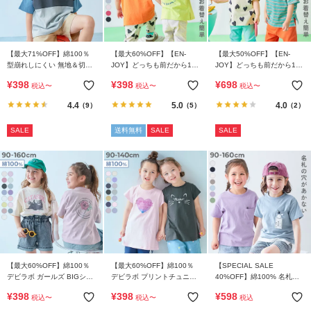
ガ
イ
ド
【最大71%OFF】綿100％
【最大60%OFF】【EN-
【最大50%OFF】【EN-
型崩れしにくい 無地＆切替
JOY】どっちも前だから1人
JOY】どっちも前だから1人
オーバーサイズ 半袖Tシャ
でお着替え カラフル 半袖T
でお着替え 総柄 半袖Tシャ
よ
¥
398
¥
398
¥
698
税込
〜
税込
〜
税込
〜
ツ
シャツ
ツ
く
4.4
5.0
4.0
（9）
（5）
（2）
あ
る
SALE
送料無料
SALE
SALE
ご
質
問
FOLLOW
【最大60%OFF】綿100％
【最大60%OFF】綿100％
【SPECIAL SALE
デビラボ ガールズ BIGシル
デビラボ プリントチュニッ
40%OFF】綿100% 名札穴
エット プリント半袖Tシャ
クTシャツ
あかない ボックスシルエッ
¥
398
¥
398
¥
598
税込
〜
税込
〜
税込
ツ
ト 半袖Tシャツ