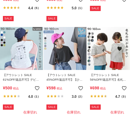
BIGシルエット プリント半
BIGシルエット プリント半
ュニックTシャツ
袖Tシャツ
袖Tシャツ
4.4
5.0
（5）
（1）
SALE
SALE
SALE
【アウトレット SALE
【アウトレット SALE
【アウトレット SALE
61%OFF/返品不可】デビラ
45%OFF/返品不可】【ひや
56%OFF/返品不可】名札穴
ボ 洗濯に強い BIGシルエッ
シャリ】接触冷感 無地 ビッ
あかない 半袖Tシャツ
¥
500
¥
598
¥
698
税込
税込
税込
ト プリント半袖Tシャツ
グシルエット 半袖Tシャツ
4.0
3.0
4.7
（1）
（2）
（3）
SALE
SALE
SALE
在庫切れ
在庫切れ
在庫切れ