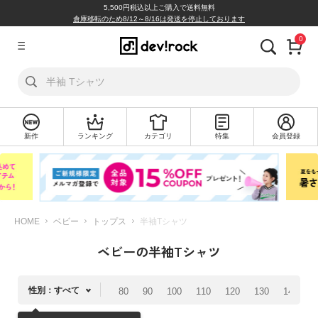
5,500円税込以上ご購入で送料無料
倉庫移転のため8/12～8/16は発送を停止しております
0
ア
カ
ウ
ン
ト
新作
ランキング
カテゴリ
特集
会員登録
ロ
新
グ
規
イ
会
ン
員
登
録
HOME
ベビー
トップス
半袖Tシャツ
ベビーの半袖Tシャツ
探
す
性別：すべて
80
90
100
110
120
130
140
1
カ
テ