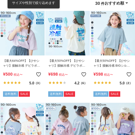
サイズや性別で絞り込めます
おすすめ順
30
ゴ
リ
か
ら
探
す
ラ
ン
【最大64%OFF】【ひやシ
【最大50%OFF】【ひやシ
【最大50%OFF】【ひやシ
キ
ャリ】接触冷感 デビラボ
ャリ】接触冷感 デビラボ
ャリ】接触冷感 BIGシルエ
BIGシルエット プリント半
BIGシルエット プリント半
ット 無地 半袖Tシャツ
ン
¥
500
¥
698
¥
598
税込
〜
税込
〜
税込
〜
袖Tシャツ
袖Tシャツ
グ
5.0
4.2
5.0
（3）
（6）
（2）
か
ら
送料無料
SALE
送料無料
SALE
送料無料
SALE
探
す
新
作
か