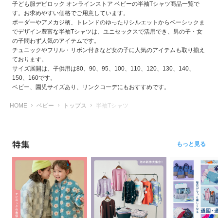
子ども服デビロック オンラインストア ベビーの半袖Tシャツ商品一覧で
す。お求めやすい価格でご用意しています。
ボーダーやアメカジ柄、トレンドのゆったりシルエットからベーシックま
でデザイン豊富な半袖Tシャツは、ユニセックスで活用でき、男の子・女
の子問わず人気のアイテムです。
チュニックやフリル・リボン付きなど女の子に人気のアイテムも取り揃え
ております。
サイズ展開は、子供用は80、90、95、100、110、120、130、140、
150、160です。
ベビー、園児サイズあり、リンクコーデにもおすすめです。
HOME
ベビー
トップス
半袖Tシャツ
特集
もっと見る