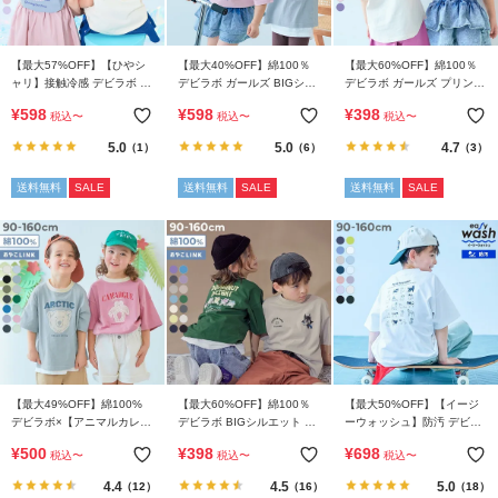
ら
探
【最大57%OFF】【ひやシ
【最大40%OFF】綿100％
【最大60%OFF】綿100％
す
ャリ】接触冷感 デビラボ ガ
デビラボ ガールズ BIGシル
デビラボ ガールズ プリント
ールズ プリント半袖Tシャ
エット プリント半袖Tシャ
半袖Tシャツ
¥
598
¥
598
¥
398
税込
〜
税込
〜
税込
〜
ツ
ツ
特
5.0
5.0
4.7
（1）
（6）
（3）
集
か
送料無料
SALE
送料無料
SALE
送料無料
SALE
ら
探
す
子
ど
も
服
【最大49%OFF】綿100%
【最大60%OFF】綿100％
【最大50%OFF】【イージ
コ
デビラボ×【アニマルカレッ
デビラボ BIGシルエット プ
ーウォッシュ】防汚 デビラ
ラ
ジ】 BIGシルエット プリン
リント半袖Tシャツ
ボ BIGシルエット プリント
¥
500
¥
398
¥
698
税込
〜
税込
〜
税込
〜
ム
ト半袖Tシャツ
半袖Tシャツ
4.4
4.5
5.0
（12）
（16）
（18）