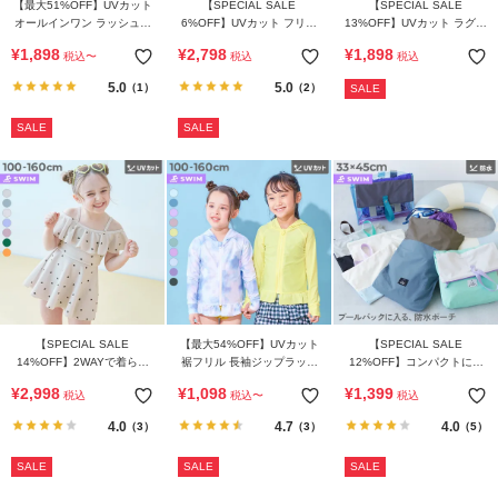
【最大51%OFF】UVカット
【SPECIAL SALE
【SPECIAL SALE
オールインワン ラッシュス
6%OFF】UVカット フリル
13%OFF】UVカット ラグラ
イムワンピース水着
がかわいい ラッシュ水着 セ
ン メロウフリル ガールズラ
¥
1,898
¥
2,798
¥
1,898
税込
〜
税込
税込
ットアップ
ッシュガード
5.0
5.0
（1）
（2）
SALE
SALE
SALE
【SPECIAL SALE
【最大54%OFF】UVカット
【SPECIAL SALE
14%OFF】2WAYで着られ
裾フリル 長袖ジップラッシ
12%OFF】コンパクトにな
る UVカット ワンピース風
ュガード
る バイカラー 防水ポーチ
¥
2,998
¥
1,098
¥
1,399
税込
税込
〜
税込
セパレート水着
4.0
4.7
4.0
（3）
（3）
（5）
SALE
SALE
SALE