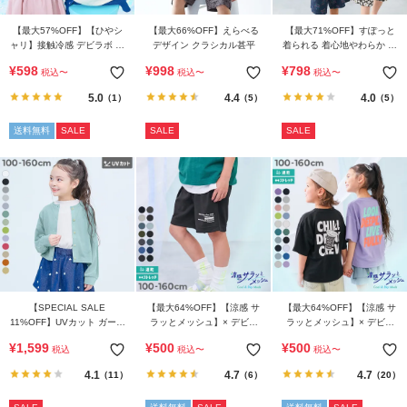
ガ
イ
【最大57%OFF】【ひやシ
【最大66%OFF】えらべる
【最大71%OFF】すぽっと
ド
ャリ】接触冷感 デビラボ ガ
デザイン クラシカル甚平
着られる 着心地やわらか 総
ールズ プリント半袖Tシャ
柄プリント おやすみ甚平
¥
598
¥
998
¥
798
税込
〜
税込
〜
税込
〜
ツ
よ
5.0
4.4
4.0
（1）
（5）
（5）
く
あ
送料無料
SALE
SALE
SALE
る
ご
質
問
FOLLOW
【SPECIAL SALE
【最大64%OFF】【涼感 サ
【最大64%OFF】【涼感 サ
11%OFF】UVカット ガール
ラッとメッシュ】× デビラ
ラッとメッシュ】× デビラ
ズ クルーネック カーディガ
ボ プリント ハーフパンツ
ボ プリント 半袖Tシャツ
¥
1,599
¥
500
¥
500
税込
税込
〜
税込
〜
ン
4.1
4.7
4.7
（11）
（6）
（20）