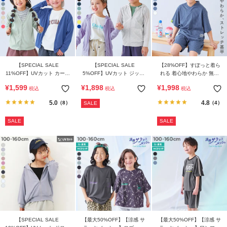
【SPECIAL SALE
【SPECIAL SALE
【28%OFF】すぽっと着ら
11%OFF】UVカット カーデ
5%OFF】UVカット ジップ
れる 着心地やわらか 無地
ィガン
パーカー
おやすみ甚平
¥
1,599
¥
1,898
¥
1,998
税込
税込
税込
5.0
4.8
（8）
（4）
SALE
SALE
SALE
【SPECIAL SALE
【最大50%OFF】【涼感 サ
【最大50%OFF】【涼感 サ