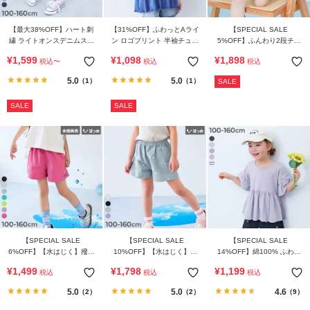
【最大38%OFF】ハート刺
【31%OFF】ふわっとAライ
【SPECIAL SALE
繍 ライトオンスデニムスカ
ン ロゴプリント 半袖チュニ
5%OFF】ふんわり2段チュ
ッツ
ック
ール 1分丈 スカパン
¥
1,599
¥
1,098
¥
1,898
税込
〜
税込
税込
5.0
5.0
（1）
（1）
SALE
SALE
SALE
【SPECIAL SALE
【SPECIAL SALE
【SPECIAL SALE
6%OFF】【水はじく】撥水
10%OFF】【水はじく】撥
14%OFF】綿100% ふわっ
ナイロン ガールズ ショート
水ナイロン ハート総柄 ショ
とAライン 半袖チュニック
¥
1,499
¥
1,798
¥
1,199
税込
税込
税込
パンツ(水陸両用)
ートパンツ
5.0
5.0
4.6
（2）
（2）
（9）