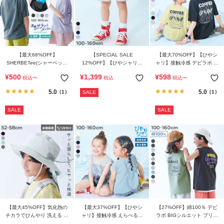
【最大68%OFF】
【SPECIAL SALE
【最大70%OFF】【ひやシ
SHERBETee(シャーベッテ
12%OFF】【ひやシャリ】
ャリ】接触冷感 デビラボ 大
ィー) 脇と背中が冷やせる保
接触冷感 サイドライン ハー
人 プリント半袖Tシャツ
¥
500
¥
1,399
¥
598
税込
〜
税込
税込
〜
冷剤ポケット付き 涼感メッ
フパンツ
シュ 半袖Tシャツ
5.0
5.0
（1）
（1）
SALE
SALE
SALE
【最大45%OFF】気化熱の
【最大37%OFF】【ひやシ
【27%OFF】綿100％ デビ
チカラでひんやり 洗える 日
ャリ】接触冷感 えらべるチ
ラボ BIGシルエット プリン
よけ付き メッシュ切り替え
ュールデザイン フレンチス
トタンクトップ