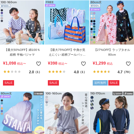
【最大50%OFF】綿100％
【最大75%OFF】中身が見
【27%OFF】ラップタオル
総柄 半袖パジャマ
えにくい 総柄プールバッグ
80cm
トート
¥
1,098
¥
398
¥
1,299
税込
〜
税込
〜
税込
2.0
4.0
4.7
（1）
（1）
（70）
SALE
SALE
送料無料
SALE