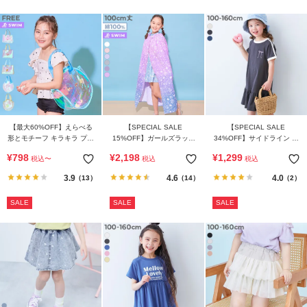
【最大60%OFF】えらべる
【SPECIAL SALE
【SPECIAL SALE
形とモチーフ キラキラ プー
15%OFF】ガールズラップ
34%OFF】サイドライン テ
ルバッグ
タオル 100cm
ィアード 半袖ワンピース
¥
798
¥
2,198
¥
1,299
税込
〜
税込
税込
3.9
4.6
4.0
（13）
（14）
（2）
SALE
SALE
SALE