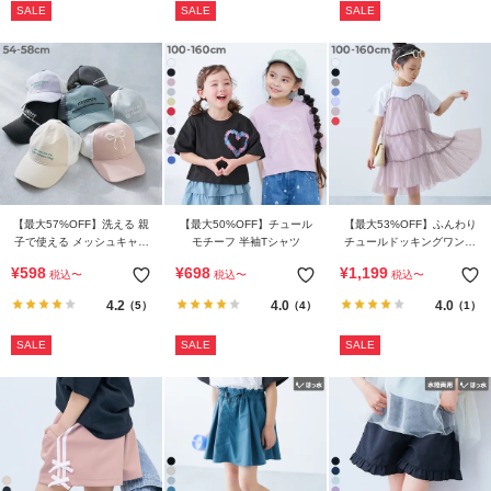
SALE
SALE
SALE
【最大57%OFF】洗える 親
【最大50%OFF】チュール
【最大53%OFF】ふんわり
子で使える メッシュキャッ
モチーフ 半袖Tシャツ
チュールドッキングワンピ
プ
ース
¥
598
¥
698
¥
1,199
税込
〜
税込
〜
税込
〜
4.2
4.0
4.0
（5）
（4）
（1）
SALE
SALE
SALE