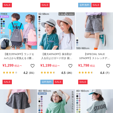
SALE
SALE
送料無料
SALE
【最大35%OFF】ランドセ
【最大40%OFF】保冷剤が
【SPECIAL SALE
ルの上から背負える 2層式
入る日よけガード付き 親子
10%OFF】ストレッチデニ
プールバッグ ナップサック
で使える 撥水 UVカットフ
ム ハイウエスト フリルショ
¥
1,299
¥
1,199
¥
1,798
税込
〜
税込
〜
税込
ェスハット(水陸両用)
ートパンツ
4.2
4.5
4.4
（31）
（26）
（7）
SALE
送料無料
SALE
SALE