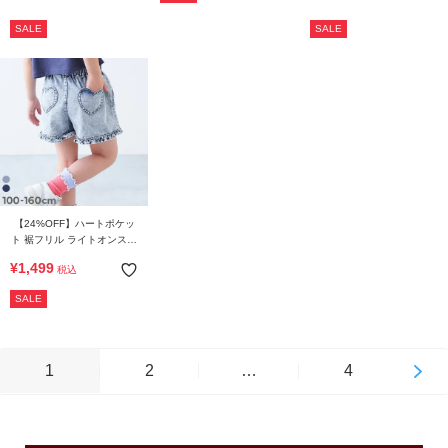
SALE
SALE
【24%OFF】ハートポケッ
ト 裾フリル ライトオンスデ
ニム ショートパンツ
¥
1,499
税込
SALE
1
2
…
4