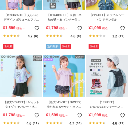
【最大46%OFF】えらべる
【最大40%OFF】長袖・半
【21%OFF】カラフル ツー
デザイン ボリュームフリル
袖が選べる インナー付き
バンドサンダル
UVカット セパレート水着
UVカット Tシャツ型セット
¥
1,599
¥
1,798
¥
1,098
税込
〜
税込
〜
税込
アップ水着
4.7
4.6
3.2
（6）
（8）
（11）
SALE
送料無料
SALE
SALE
【最大53%OFF】UVカット
【最大54%OFF】3WAYで
【16%OFF】
タイダイ セパレート水着
着られる UVカット オフシ
SHERVEST(シャーベスト)
3Pセット
ョルセットアップ水着
親子で使える 脇・背中を冷
¥
1,798
¥
1,599
¥
1,998
税込
〜
税込
〜
税込
やせる メッシュベスト
4.6
4.7
4.6
（11）
（30）
（13）