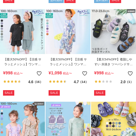
SALE
送料無料
SALE
送料無料
SALE
【最大50%OFF】【涼感 サ
【最大50%OFF】【涼感 サ
【最大54%OFF】着脱しや
ラッとメッシュ】ワンマイ
ラッとメッシュ】ワンマイ
すい 水抜き ツーバンドサン
ルにもおすすめ 着丈が選べ
ルにもおすすめ タイダイパ
ダル
¥
998
¥
1,098
¥
998
税込
〜
税込
〜
税込
〜
るパジャマ
ジャマ
4.6
4.7
2.0
（16）
（14）
（1）
SALE
SALE
SALE