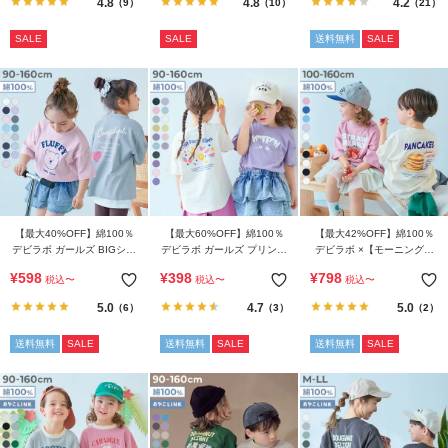
4.8
4.8
4.2
（9）
（10）
（21）
SALE
SALE
送料無料
SALE
【最大40%OFF】綿100％
【最大60%OFF】綿100％
【最大42%OFF】綿100％
デビラボ ガールズ BIGシル
デビラボ ガールズ プリント
デビラボ ×【モーニング】
エット プリント半袖Tシャ
半袖Tシャツ
フォトプリント 半袖Tシャ
¥
598
¥
398
¥
798
税込
〜
税込
〜
税込
〜
ツ
ツ
5.0
4.7
5.0
（6）
（3）
（2）
送料無料
SALE
送料無料
SALE
送料無料
SALE