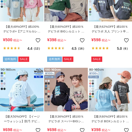
【最大49%OFF】綿100%
【最大60%OFF】綿100％
【最大62%OFF】綿100％
デビラボ×【アニマルカレッ
デビラボ BIGシルエット プ
デビラボ 大人 プリント半袖
ジ】 BIGシルエット プリン
リント半袖Tシャツ
Tシャツ
¥
500
¥
398
¥
598
税込
〜
税込
〜
税込
〜
ト半袖Tシャツ
4.4
4.5
5.0
（12）
（16）
（6）
送料無料
SALE
送料無料
SALE
SALE
【最大50%OFF】【イージ
【最大36%OFF】綿100％
【最大60%OFF】綿100％
ーウォッシュ】防汚 デビラ
デビラボ スーパーBIGシル
デビラボ BOXシルエット プ
ボ BIGシルエット プリント
エット プリント半袖Tシャ
リント半袖Tシャツ
¥
698
¥
698
¥
398
税込
〜
税込
〜
税込
〜
半袖Tシャツ
ツ