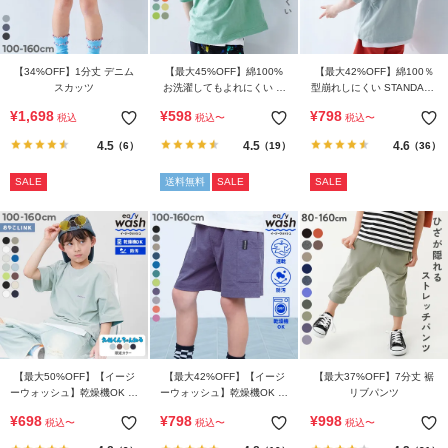
【34%OFF】1分丈 デニム
【最大45%OFF】綿100%
【最大42%OFF】綿100％
スカッツ
お洗濯してもよれにくい ビ
型崩れしにくい STANDARD
ッグシルエット 半袖Tシャ
バックロゴプリント 半袖T
¥
1,698
¥
598
¥
798
税込
税込
〜
税込
〜
ツ
シャツ
4.5
4.5
4.6
（6）
（19）
（36）
SALE
送料無料
SALE
SALE
【最大50%OFF】【イージ
【最大42%OFF】【イージ
【最大37%OFF】7分丈 裾
ーウォッシュ】乾燥機OK 防
ーウォッシュ】乾燥機OK 防
リブパンツ
汚 刺繍デザイン 半袖Tシャ
汚 サイドポケット ハーフパ
¥
698
¥
798
¥
998
税込
〜
税込
〜
税込
〜
ツ
ンツ