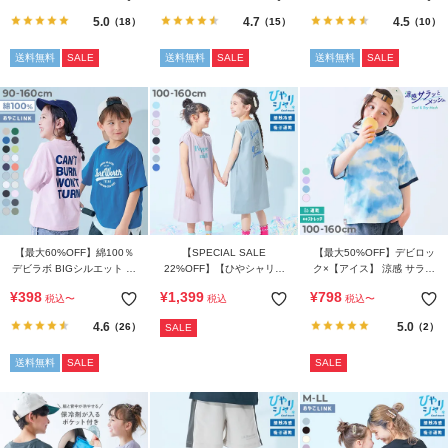
5.0
4.7
4.5
（18）
（15）
（10）
送料無料
SALE
送料無料
SALE
送料無料
SALE
【最大60%OFF】綿100％
【SPECIAL SALE
【最大50%OFF】デビロッ
デビラボ BIGシルエット プ
22%OFF】【ひやシャリ】
ク×【アイス】 涼感 サラッ
リント半袖Tシャツ
接触冷感 デビラボ プリント
とメッシュ フレーバー風タ
¥
398
¥
1,399
¥
798
税込
〜
税込
税込
〜
タンクワンピース
イダイプリント 半袖Tシャ
ツ
4.6
5.0
（26）
（2）
SALE
送料無料
SALE
SALE