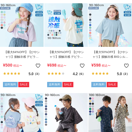
イ
ド・
ヘ
ル
プ
デ
ビ
【最大64%OFF】【ひやシ
【最大50%OFF】【ひやシ
【最大50%OFF】【ひやシ
ロ
ャリ】接触冷感 デビラボ
ャリ】接触冷感 デビラボ
ャリ】接触冷感 BIGシルエ
ッ
BIGシルエット プリント半
BIGシルエット プリント半
ット 無地 半袖Tシャツ
¥
500
¥
698
¥
598
ク
税込
〜
税込
〜
税込
〜
袖Tシャツ
袖Tシャツ
に
5.0
4.2
5.0
（3）
（6）
（2）
つ
送料無料
SALE
送料無料
SALE
送料無料
SALE
い
て
お
買
い
物