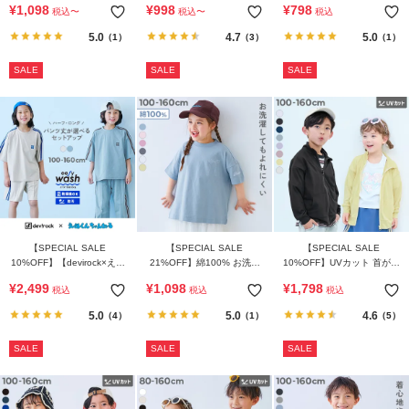
¥
1,098
¥
998
¥
798
税込
〜
税込
〜
税込
ハット
リーブ 半袖Tシャツ
5.0
4.7
5.0
（1）
（3）
（1）
SALE
SALE
SALE
【SPECIAL SALE
【SPECIAL SALE
【SPECIAL SALE
10%OFF】【devirock×えぬ
21%OFF】綿100% お洗濯
10%OFF】UVカット 首が日
くんちゃんねる】イージー
してもよれにくい ガールズ
焼けしにくい スタンドジッ
¥
2,499
¥
1,098
¥
1,798
税込
税込
税込
ウォッシュ 乾燥機OK 防汚
ワンポイント刺繍 ビッグシ
プカーディガン
えらべるパンツ丈 セットア
ルエット 半袖Tシャツ
5.0
5.0
4.6
（4）
（1）
（5）
ップ
SALE
SALE
SALE