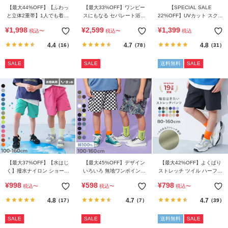
ら
【最大44%OFF】【ふわっ
【最大33%OFF】ワンピー
【SPECIAL SALE
探
と立体2重帯】1人でも着ら
スにもなる セパレート浴衣
22%OFF】UVカット スクー
れる 着付け簡単 すぽっと
帯2本セット
ル用 長袖ジップラッシュガ
す
¥
1,998
¥
2,599
¥
1,399
税込
〜
税込
〜
税込
ワンピース型浴衣
ード
4.4
4.7
4.8
（16）
（78）
（31）
特
集
SALE
SALE
送料無料
SALE
か
ら
探
す
子
ど
も
【最大37%OFF】【水はじ
【最大45%OFF】デザイン
【最大42%OFF】よくばり
服
く】撥水ナイロン ショート
いろいろ 無地ワンポイント
ストレッチ ツイル ハーフパ
コ
パンツ(水陸両用)
＆総柄 ミニ裏毛ハーフパン
ンツ
¥
998
¥
598
¥
798
税込
〜
税込
〜
税込
〜
ツ
ラ
4.8
4.7
4.7
（17）
（7）
（39）
ム
SALE
SALE
送料無料
SALE
ガ