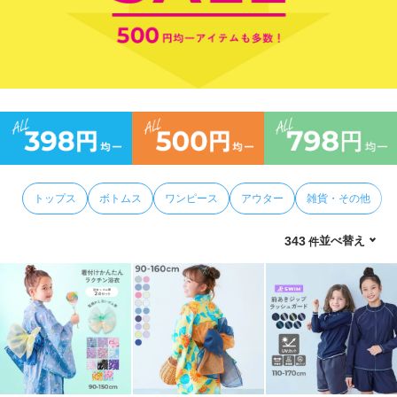
リ
か
ら
探
す
ラ
ン
キ
ン
トップス
ボトムス
ワンピース
アウター
雑貨・その他
グ
か
並べ替え
343
ら
探
す
新
作
か