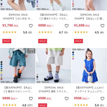
【SPECIAL SALE
【最大62%OFF】【水はじ
【SPECIAL SALE
10%OFF】リボン付き サイ
く】撥水ナイロン ドロスト
5%OFF】【水はじく】撥水
ドラインショートパンツ
スカート(インパン付き)
ナイロン 裾フリルショート
¥
1,798
¥
898
¥
1,698
税込
税込
〜
税込
パンツ(水陸両用)
5.0
4.7
4.5
（2）
（3）
（4）
SALE
SALE
SALE
【最大50%OFF】【水はじ
【SPECIAL SALE
【最大57%OFF】ふんわり
く】撥水ナイロン ハーフパ
37%OFF】速乾 ドライスウ
ティアード チュニックワン
ンツ(水陸両用)
ェット ワイドハーフパンツ
ピース
¥
898
¥
998
¥
598
税込
〜
税込
税込
〜
4.8
5.0
（17）
（1）
SALE