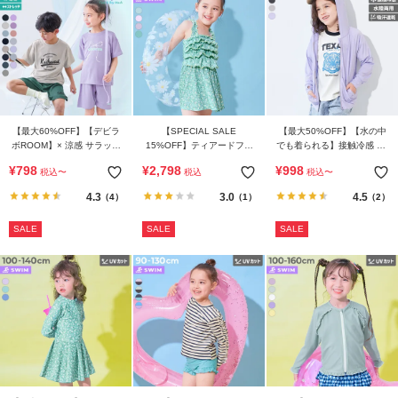
【最大60%OFF】【デビラ
【SPECIAL SALE
【最大50%OFF】【水の中
ボROOM】× 涼感 サラッと
15%OFF】ティアードフリ
でも着られる】接触冷感 UV
メッシュ 普段着としても着
ル UVカット ワンピース風
カット ジップパーカー
¥
798
¥
2,798
¥
998
税込
〜
税込
税込
〜
られる パジャマ
セパレート水着
4.3
3.0
4.5
（4）
（1）
（2）
SALE
SALE
SALE