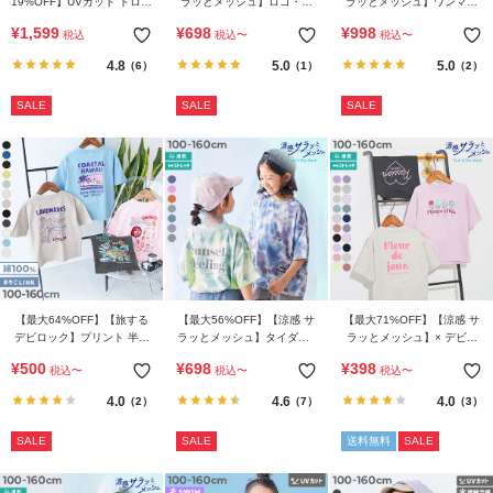
19%OFF】UVカット ドロッ
ラッとメッシュ】ロゴ・総
ラッとメッシュ】ワンマイ
プショルダーパーカー
柄がえらべる 胸ポケット付
ルにもおすすめ ロゴプリン
¥
1,599
¥
698
¥
998
税込
税込
〜
税込
〜
き 半袖Tシャツ(一部セット
トパジャマ
アップ可能)
4.8
5.0
5.0
（6）
（1）
（2）
SALE
SALE
SALE
【最大64%OFF】【旅する
【最大56%OFF】【涼感 サ
【最大71%OFF】【涼感 サ
デビロック】プリント 半袖
ラッとメッシュ】タイダイT
ラッとメッシュ】× デビラ
Tシャツ
シャツ
ボ ガールズ プリント 半袖T
¥
500
¥
698
¥
398
税込
〜
税込
〜
税込
〜
シャツ
4.0
4.6
4.0
（2）
（7）
（3）
SALE
SALE
送料無料
SALE