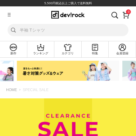
5,500円税込以上ご購入で送料無料
0
ア
カ
ウ
ン
ト
新作
ランキング
カテゴリ
特集
会員登録
ロ
新
グ
規
イ
会
ン
員
登
録
HOME
SPECIAL SALE
探
す
カ
テ
ゴ