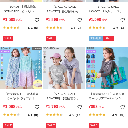
【19%OFF】吸水速乾
【SPECIAL SALE
【SPECIAL SALE
STANDARD コンパクト ラ
13%OFF】着心地やわらか
19%OFF】UVカット スクー
ップタオル 80cm
フリルパジャマ
ル用 Tシャツ型 長袖ラッシ
¥
1,599
¥
1,898
¥
1,599
税込
税込
税込
ュガード
4.4
4.7
4.5
（5）
（3）
（4）
SALE
SALE
送料無料
SALE
【最大45%OFF】吸水速乾
【SPECIAL SALE
【最大50%OFF】ネオンカ
コンパクト ラップタオル
10%OFF】【普段着でもパ
ラー クリアプールバッグ ト
80cm
ジャマでも】カレッジロゴ
ート
¥
1,098
¥
1,798
¥
698
税込
〜
税込
税込
〜
半袖セットアップ
4.1
4.5
4.9
（8）
（12）
（19）
SALE
SALE
SALE