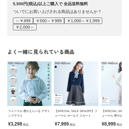
備考
5,500円(税込)以上ご購入で 全品送料無料
伸縮性：なし
洗濯方法
ついでにお買い上げされる商品はありませんか？
洗濯機洗い可(デリケート洗い) / 漂白剤使用不可 / 乾燥機使用
■スタイリング
～￥499
￥500～￥999
￥1,000～￥1,999
不可 / 日陰つり干し/ 洗濯ネット使用
￥2,000～
リボンやフリルを合わせてとことん女の子らしくするもよし。
レースを合わせてちょっぴり背伸びした雰囲気に仕上げるもよ
ご注意事項
し。
・柔軟剤や乾燥機のご使用はお避けください。
合わせる小物次第で自分らしいスタイリングを楽しめます。
・摩擦や水、汗などで色が移ることがあります。ご注意くだ
よく一緒に見られている商品
さい。
・平置きにて採寸しているため、サイズや形に多少の誤差が
生じる場合があります。あらかじめご了承ください。
・梱包時の畳みシワが生じる場合がございますが、あらかじ
めご了承ください。
・生産時期により、多少色味が異なる場合がございますが、
素材・サイズ等の品質に違いはございません。
・ご使用のパソコンやブラウザの環境により、実際の色とは
多少異なる場合がございます。
フォーマル 襟がえらべる デザイ
【SPECIAL SALE 38%OFF】フ
【SPECIAL SALE 
ンブラウス
ォーマル ガールズ スカート 卒
ォーマル 華やかレー
服4点セット
点セット
¥3,298
¥7,999
¥8,999
税込
税込
税込