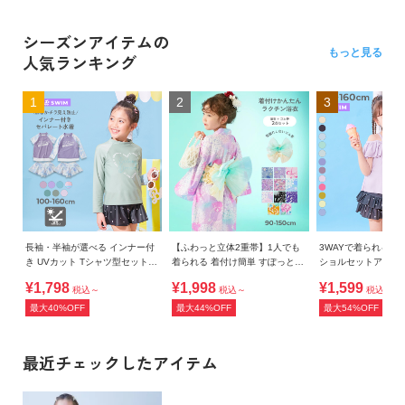
シーズンアイテムの
もっと見る
人気ランキング
1
2
3
長袖・半袖が選べる インナー付
【ふわっと立体2重帯】1人でも
3WAYで着られる U
き UVカット Tシャツ型セットア
着られる 着付け簡単 すぽっと
ショルセットアップ
ップ水着
ワンピース型浴衣
¥1,798
¥1,998
¥1,599
税込～
税込～
税込～
最大40%OFF
最大44%OFF
最大54%OFF
最近チェックしたアイテム