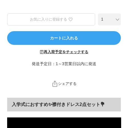
ら
探
す
お気に入りに登録する
特
集
カートに入れる
か
ら
再入荷予定をチェックする
探
す
発送予定日：1～3営業日以内に発送
子
ど
シェアする
も
服
コ
入学式におすすめ✨襟付きドレス2点セット💐
ラ
ム
ガ