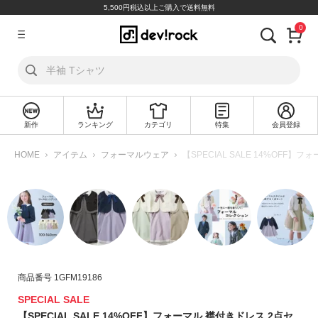
5,500円税込以上ご購入で送料無料
0
ア
カ
ウ
ン
ト
新作
ランキング
カテゴリ
特集
会員登録
ロ
新
グ
規
HOME
アイテム
フォーマルウェア
【SPECIAL SALE 14%OFF】
イ
会
ン
員
登
録
探
す
商品番号
1GFM19186
カ
テ
SPECIAL SALE
ゴ
【SPECIAL SALE 14%OFF】フォーマル 襟付きドレス 2点セ