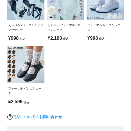
ガ
イ
ジャケット
着丈
身幅
袖丈
肩幅
ぽかぽかとした春の陽気と共に、たくさんの「一生に一度」が
ド
100cm
26
33.5
32.25
26.5
やってくる。
えらべるフォーマルヘアア
えらべる フォーマルデザ
フォーマル レースソック
110cm
28
35
36.5
28
よ
クセサリー
インシャツ
ス
ドキドキするお受験。
く
120cm
30
37
40.5
30
¥998
¥2,198
¥998
大好きなお友達、先生とのお別れ。
税込
税込
税込
あ
ぴかぴかのランドセル。
130cm
32
39.5
44.5
32
る
ご
140cm
34
42
48.5
34
「一生に一度」の大切な瞬間を、君らしいスタイルで楽しんで
質
ほしい。
»サイズガイド
問
素材・仕様
そんな思いを込めて作った、1000通りから選べる新しいフォー
FOLLOW
マルスタイル。
[ジャケット] 表地：ポリエステル100％ 裏地：ポリエステル
フォーマル バレエシュー
100％ [ワンピース] 表地：ポリエステル100％ 裏地：ポリエ
ズ
■素材
ステル100％
¥2,599
税込
きちんと感のある、さらっとした素材
生産国
商品についてのお問い合わせ
しっかりとした素材なのに軽く、長時間の着用も快適。
CHINA
シワになりにくく、型崩れしにくいのも嬉しいポイントです。