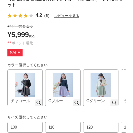
ット
リ
か
4.2
（5）
レビューを見る
ら
探
¥
6,999
のところ
す
¥
5,999
税込
55
ポイント
ラ
SALE
ン
キ
カラー
選択してください
ン
グ
か
ら
探
す
チャコール
Gブルー
Gグリーン
ライ
新
サイズ
選択してください
作
100
110
120
130
か