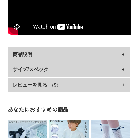
イ
ド・
ヘ
ル
プ
デ
ビ
商品説明
ロ
ッ
ク
上品なジャケットと、フレアシルエットが魅力のワン
サイズ/スペック
に
ピースの2点セット。
つ
レビューを見る
（5）
ワンピース
着丈
身幅
肩幅
ちょっぴり背伸びした印象に仕上がります。
い
ワンピース単体での着用も、もちろんOK。
100cm
56
31.5
23.5
て
入学式や卒業式など、シーンに合わせた着こなしが楽しめるア
110cm
61
33
25
イテムです。
あなたにおすすめの商品
お
120cm
66
35
27
買
■シリーズ
130cm
72
37
29
い
物
140cm
78
40
31
一生に一度を、君らしく。