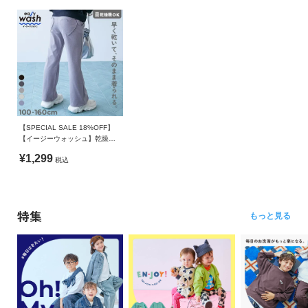
【SPECIAL SALE 18%OFF】
【イージーウォッシュ】乾燥機
OK ハートポケット セミフレア
¥1,299
税込
パンツ
特集
もっと見る