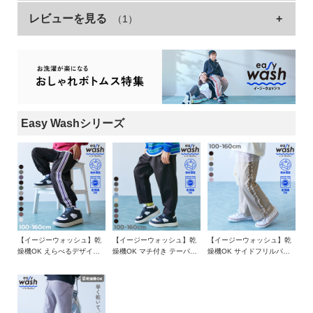
毎日の”ちょっと大変”を楽にする、 Easy Wash シリー
イ
ズが登場！
レビューを見る
（1）
サイズ
ウエスト
総丈
股下
もも幅
ド・
ヘ
忙しいパパ・ママの救世主！
100cm
44
55.4
35.2
18
ル
選ばれる理由はこの5つ
プ
110cm
46
63.4
42.2
18.5
・乾きやすい
120cm
49
69.4
47.2
19.5
・よれにくい
デ
・縮みにくい
130cm
52
75.9
52.3
21
ビ
・毛玉が起こりにくい
Easy Washシリーズ
ロ
140cm
54
82.4
57.3
22.5
・シワになりにくい
ッ
150cm
57
89.9
63.3
24
ク
さらに、"乾燥機OK"で時短も叶える家族の味方！
に
160cm
59
96.9
68.8
25.7
つ
後ろのハートポケットがかわいいポイント。
»サイズガイド
い
トレンド感のあるセミフレアシルエットにもこだわりました。
て
素材・仕様
ただかわいいだけでなく、パパ・ママも嬉しい機能が付いてい
るので家族でお気に入りの1枚に。
【イージーウォッシュ】乾
【イージーウォッシュ】乾
【イージーウォッシュ】乾
ポリエステル100%
燥機OK えらべるデザイン
燥機OK マチ付き テーパー
燥機OK サイドフリルパン
お
アソートパンツ
ドパンツ
ツ
買
■素材
生産国
い
さらっと柔らかなポリエステル素材
CHINA
物