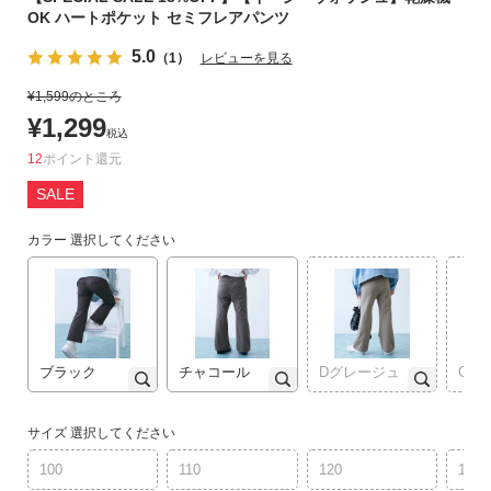
OK ハートポケット セミフレアパンツ
リ
か
5.0
（1）
レビューを見る
ら
探
¥
1,599
のところ
す
¥
1,299
税込
12
ポイント
ラ
SALE
ン
キ
カラー
選択してください
ン
グ
か
ら
探
す
ブラック
チャコール
Dグレージュ
Gグ
新
サイズ
選択してください
作
100
110
120
130
か