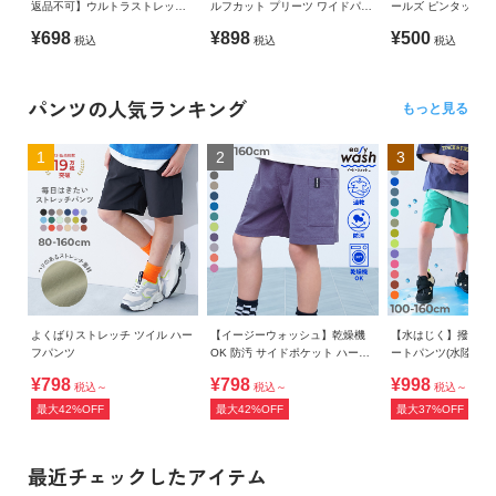
返品不可】ウルトラストレッチ
ルフカット プリーツ ワイドパン
ールズ ピンタック 
セミフレアパンツ(やわらかタッ
ツ
¥698
¥898
¥500
税込
税込
税込
チ)
パンツの人気ランキング
もっと見る
1
2
3
よくばりストレッチ ツイル ハー
【イージーウォッシュ】乾燥機
【水はじく】撥水ナ
フパンツ
OK 防汚 サイドポケット ハーフ
ートパンツ(水陸両用
パンツ
¥798
¥798
¥998
税込～
税込～
税込～
最大42%OFF
最大42%OFF
最大37%OFF
最近チェックしたアイテム