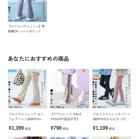
ガ
程よい厚みがあり、なめらかな表面の天竺素材。
備考
イ
ほどよいストレッチ性があり、型崩れしにくいのも嬉しいポイ
ド
洗濯方法
ントです。
洗濯機洗い可 / 弱い洗濯処理 / 漂白剤使用不可 / 低温タンブル
【イージーウォッシュ】乾
乾燥OK / アイロン不可 / 弱いドライクリーニング処理/洗濯ネ
よ
燥機OK ハートポケット セ
伸縮性：あり
ット
ミフレアパンツ
く
あ
■スタイリング
ご注意事項
る
Tシャツ合わせたカジュアルなスタイリングや、
あなたにおすすめの商品
・摩擦や水、汗などで色が移ることがあります。ご注意くだ
ご
チュール素材などトレンド感のあるトップスを合わせて毎日の
さい。
質
コーデに取り入れやすい
・平置きにて採寸しているため、サイズや形に多少の誤差が
問
生じる場合があります。あらかじめご了承ください。
・また、乾燥機を使用する際は製品が縮みやすく、シワが目
FOLLOW
立つこともあるので、お取り扱いにご注意ください。
・生産時期により、多少色味が異なる場合がございますが、
素材・サイズ等の品質に違いはございません。
・ご使用のパソコンやブラウザの環境により、実際の色とは
ウルトラストレッチ セミ
【アウトレット SALE
ウルトラストレッチパンツ
多少異なる場合がございます。
フレアパンツ(綿95%やわ
50%OFF/返品不可】
(綿95%やわらかタッチ)
らかタッチ)
【DANCE】ウルトラスト
¥1,399
¥798
¥1,199
税込
税込
税込
レッチ フレア ラインパン
ツ