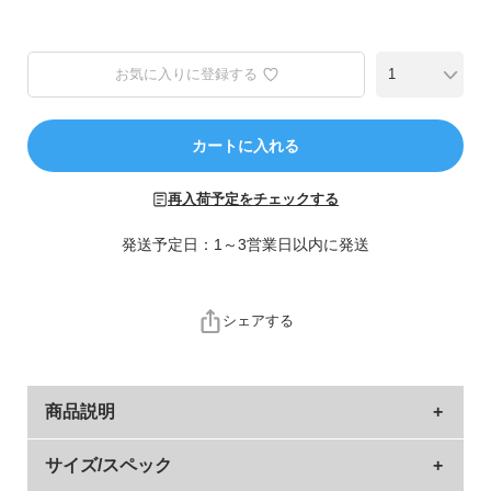
ら
探
す
お気に入りに登録する
特
集
カートに入れる
か
ら
再入荷予定をチェックする
探
す
発送予定日：1～3営業日以内に発送
子
ど
シェアする
も
服
コ
商品説明
ラ
ム
お洗濯後に実感！
サイズ/スペック
ガ