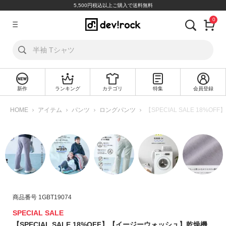
5,500円税込以上ご購入で送料無料
0
ア
カ
ウ
ン
ト
新作
ランキング
カテゴリ
特集
会員登録
ロ
新
グ
規
HOME
アイテム
パンツ
ロングパンツ
【SPECIAL SALE 18
イ
会
ン
員
登
録
探
す
商品番号
1GBT19074
カ
テ
SPECIAL SALE
ゴ
【SPECIAL SALE 18%OFF】【イージーウォッシュ】乾燥機