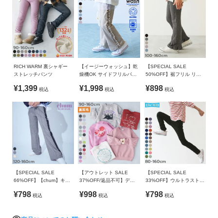
RICH WARM 裏シャギー
【イージーウォッシュ】乾
【SPECIAL SALE
ストレッチパンツ
燥機OK サイドフリルパン
50%OFF】裾フリル リブ
ツ
フレアパンツ
¥1,399
¥1,998
¥898
税込
税込
税込
【SPECIAL SALE
【アウトレット SALE
【SPECIAL SALE
66%OFF】【chum】キラ
37%OFF/返品不可】デビ
33%OFF】ウルトラストレ
ッとラメ すらっと脚長 フ
ラボ ガールズ プリント
ッチパンツ(やわらかタッ
¥798
¥998
¥798
税込
税込
税込
レアパンツ
BOXシルエット 裏起毛ト
チ)
レーナー