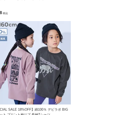
8
税込
CIAL SALE 18%OFF】綿100％ デビラボ BIG
ット プリント袖リブ 長袖Tシャツ