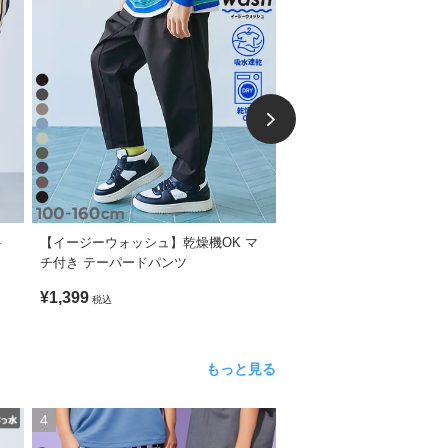
ト
【イージーウォッシュ】乾燥機OK マ
【イージーウォッシュ】乾
チ付き テーパードパンツ
らべるロゴ刺繍デザイン 
¥1,399
¥1,399
税込
税込
もっと見る
4
5