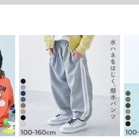
44
56.5
33.
る、 Easy Wash シリーズ
46
63.5
39.
49
70.5
45.
52
76.5
50.
54
83
55.
57
89.5
60.
59
96
65.
に、遮蔽率90%以上の素材を使用。
方！
くれる服がある。