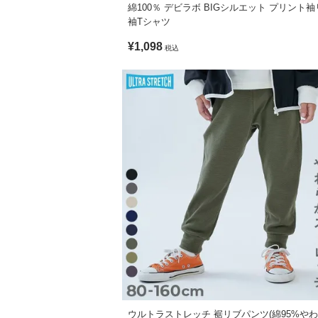
綿100％ デビラボ BIGシルエット プリント袖
洗濯方法
「これなら大丈夫」ってためらわず洗え、
袖Tシャツ
洗濯機洗い可 / 弱い洗濯処理 / 漂白剤使用
アイロンいらずでそのまま着られる。
¥1,098
税込
ご注意事項
お洗濯が楽になると、
・摩擦や水、汗などで色が移ることがあり
親子の時間をもっと大切にできる。
・平置きにて採寸しているため、サイズや
・また、乾燥機を使用する際は製品が縮み
洗って、着て、好きになる。
・生産時期により、多少色味が異なる場合
devirockのイージーウォッシュ。
・ご使用のパソコンやブラウザの環境によ
■素材
さらっと柔らかなポリエステル素材
程よい厚みがあり、なめらかな表面の天竺
ストレッチ性があり、型崩れしにくいのも
伸縮性：あり
■スタイリング
ゆるっとしたTシャツやボリュームのある
ウルトラストレッチ 裾リブパンツ(綿95%や