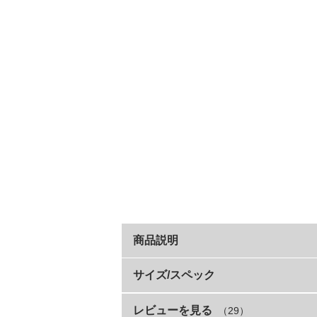
商品説明
4つの特徴的なラインデザインの中か
サイズ/スペック
はくだけでおしゃれな印象に仕上がります
レビューを見る
（29）
サイズ
パパ・ママも嬉しい機能が付いているので