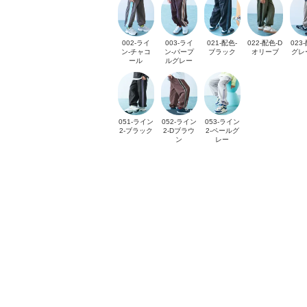
002-ライ
003-ライ
021-配色-
022-配色-D
023
ン-チャコ
ン-パープ
ブラック
オリーブ
グレ
ール
ルグレー
051-ライン
052-ライン
053-ライン
2-ブラック
2-Dブラウ
2-ペールグ
ン
レー