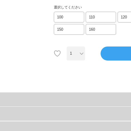
選択してください
100
110
120
150
160
らえらべるパンツ。
。
ウエスト
総丈
股
家族でお気に入りの1枚に。