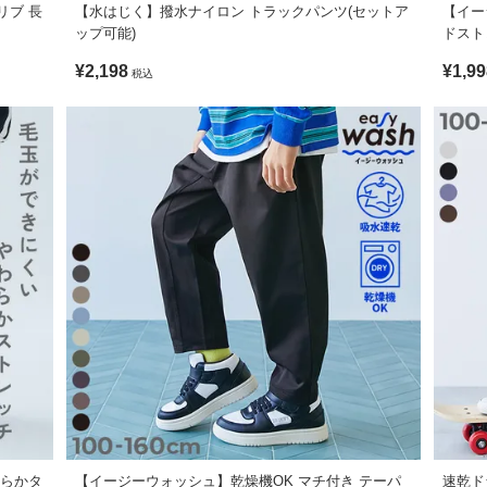
リブ 長
【水はじく】撥水ナイロン トラックパンツ(セットア
【イー
すぐ乾く。
ップ可能)
ドスト
不可 / 低温タンブル乾燥OK / アイロン不可 / 弱いドライクリーニング処
¥2,198
¥1,99
税込
ます。ご注意ください。
形に多少の誤差が生じる場合があります。あらかじめご了承ください。
やすく、シワが目立つこともあるので、お取り扱いにご注意ください。
がございますが、素材・サイズ等の品質に違いはございません。
り、実際の色とは多少異なる場合がございます。
素材。
嬉しいポイントです。
スニーカーを合わせて、ストリート感のあるカジュアルコーデに仕上げる
わらかタ
【イージーウォッシュ】乾燥機OK マチ付き テーパ
速乾ド