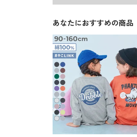
100cm
お洗濯後に実感！毎日の”ちょっと大変”を楽にす
110cm
あなたにおすすめの商品
忙しいパパ・ママの救世主！
120cm
選ばれる理由はこの5つ
130cm
・吸水速乾で乾きやすい
・毛玉が起こりにくい
140cm
・縮みにくい
150cm
・シワになりにくい
・よれにくい
160cm
毎日の紫外線からお子さまの肌を守れるよう
さらに、乾燥機OKで時短も叶える家族の味
素材・仕様
ポリエステル100%
■シリーズ
生産国
忙しい朝も、雨の日も
CHINA
洗って、干して、畳んで、着る。
そんな毎日のくり返しに、ちょっと余裕を
備考