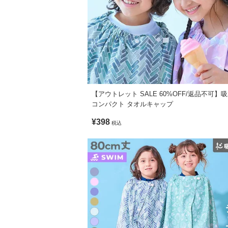
洗濯機洗い可(弱い洗濯処理) / 漂白剤使用不
ご注意事項
・素材の特性上、摩擦や洗濯により毛羽立
・摩擦や水、汗などで色が移ることがあり
・平置きにて採寸しているため、サイズや
・生産時期により、多少色味が異なる場合
・ご使用のパソコンやブラウザの環境によ
【アウトレット SALE 60%OFF/返品不可】
コンパクト タオルキャップ
¥398
税込