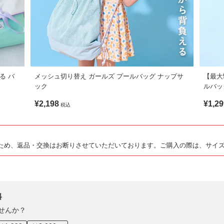
なる バ
メッシュ切り替え ガールズ プールバッグ ナップサ
【最大
ック
ルバッ
¥2,198
¥1,29
税込
ため、返品・交換はお断りさせていただいております。ご購入の際は、サイ
料
せんか？