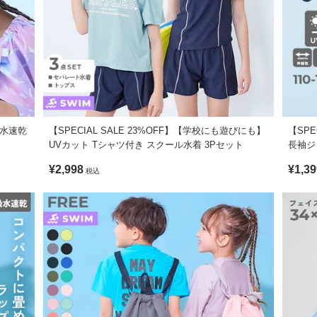
可 / 乾燥機使用不可 / 日陰つり干し/ 裏返して洗濯ネット使用
ち、毛羽落ちが生じる恐れがあります。
ます。ご注意ください。
形に多少の誤差が生じる場合があります。あらかじめご了承ください。
がございますが、素材・サイズ等の品質に違いはございません。
り、実際の色とは多少異なる場合がございます。
吸水速乾
【SPECIAL SALE 23%OFF】【学校にも遊びにも】
【SPE
UVカット Tシャツ付き スクール水着 3Pセット
長袖ジ
¥2,998
¥1,39
税込