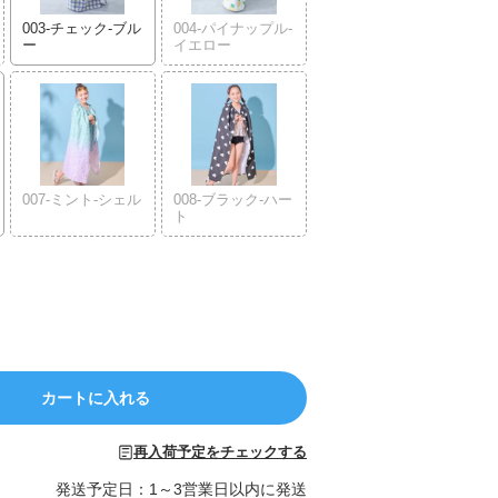
003-チェック-ブル
004-パイナップル-
ー
イエロー
007-ミント-シェル
008-ブラック-ハー
ト
カートに入れる
再入荷予定をチェックする
発送予定日：1～3営業日以内に発送