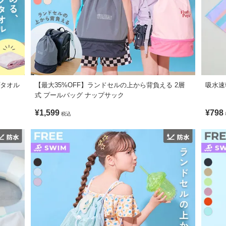
プタオル
【最大35%OFF】ランドセルの上から背負える 2層
吸水速
式 プールバッグ ナップサック
¥1,599
¥798
税込