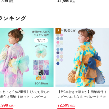
1,399
¥1,599
税込
税込
ランキング
3
ふわっと立体2重帯】1人でも着られ
【帯2本付きで華やか】簡単着付け 
 着付け簡単 すぽっと ワンピース型
ンピースにもなる セパレート浴衣
衣
1,998
¥2,599
税込～
税込～