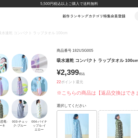
5,500円税込以上ご購入で送料無料
新作
ランキング
カテゴリ
特集
会員登録
吸水速乾 コンパクト ラップタオル 100cm
商品番号
182USG005
吸水速乾 コンパクト ラップタオル 100c
¥
2,399
税込
22
ポイント
※こちらの商品は【返品交換はでき
選択してください
-恐竜-
003-チェッ
004-パイナ
ーキ
ク-ブルー
ップル-イ
エロー