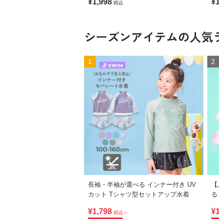
¥1,998
¥
税込
シーズンアイテムの
人気
1
2
長袖・半袖が選べる インナー付き UV
【
カット Tシャツ型セットアップ水着
る
浴
¥1,798
¥
税込～