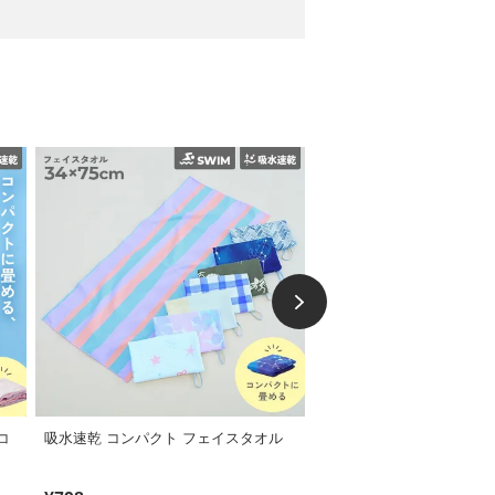
コ
吸水速乾 コンパクト フェイスタオル
【SPECIAL SALE 15%
ラップタオル 100cm