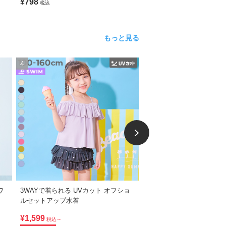
¥798
¥2,198
税込
税込
もっと見る
4
5
ワ
3WAYで着られる UVカット オフショ
UVカット 無地＆柄 長袖
ルセットアップ水着
ュガード
¥1,599
¥1,698
税込～
税込