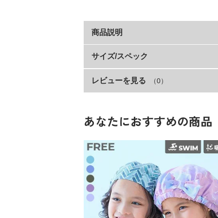
商品説明
ただでさえ多い通学時の荷物。
サイズ/スペック
特にプールの日は大きなタオルや水着で荷
レビューを見る
（0）
サイズ
そんなお悩みを解決できるような、コンパ
お洗濯してもすぐに乾く速乾性も魅力。
FREE
吸水性も兼ね備えているので、水分や汗も
80cmタイプも別ページにご用意している
あなたにおすすめの商品
素材・仕様
■素材
ポリエステル90% ナイロン10%
吸水速乾性に優れたマイクロファイバー素
生産国
素肌に心地良い、なめらかな風合いの素材
CHINA
薄手で軽く、コンパクトに畳めるのが嬉し
備考
洗濯方法