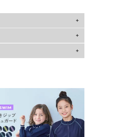
縦
100
»サイズガイド