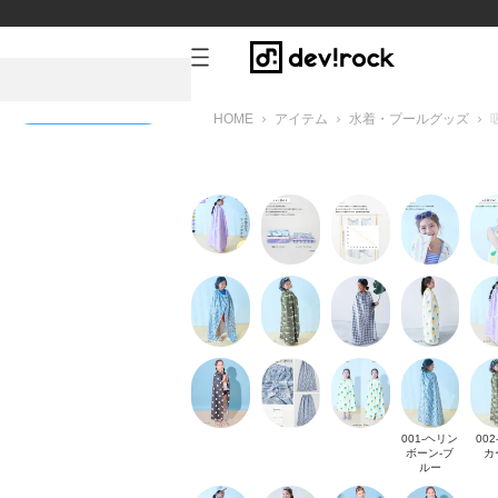
HOME
アイテム
水着・プールグッズ
新規会員登録
ート
001-ヘリン
002
ボーン-ブ
カ
ルー