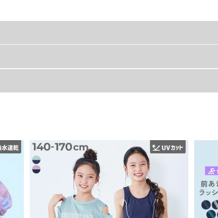
物がいっぱい。
横
クトに畳めるラップタオルが新登場。
120
しっかり吸収してくれてます。
ので、好みや用途に合わせてお選びいただるのもポイントです。
材
。
いポイントです。