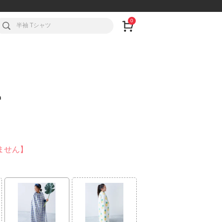
0
m
ません】