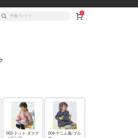
0
ク
003-ドット-ダステ
004-デニム風-ブル
ィピンク
ー