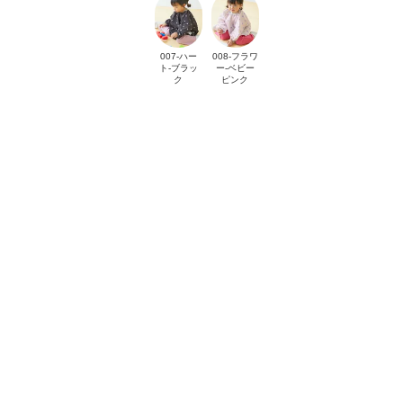
007-ハー
008-フラワ
ト-ブラッ
ー-ベビー
ク
ピンク