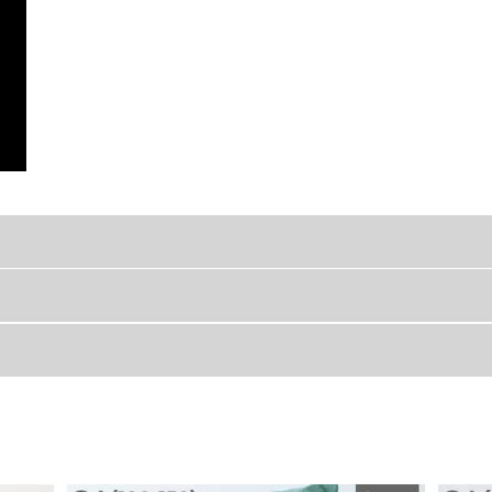
アイロンがけが大変！
ワになりにくいスモック。
着丈
身幅
43
43.2
52
48.8
人でもお着替えしやすいアイテム。