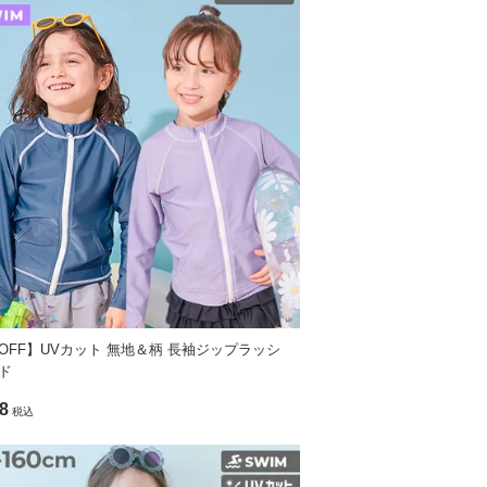
%OFF】UVカット 無地＆柄 長袖ジップラッシ
ド
8
税込