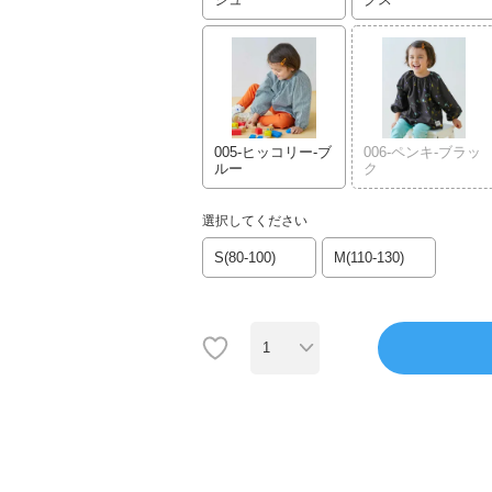
005-ヒッコリー-ブ
006-ペンキ-ブラッ
ルー
ク
選択してください
S(80-100)
M(110-130)