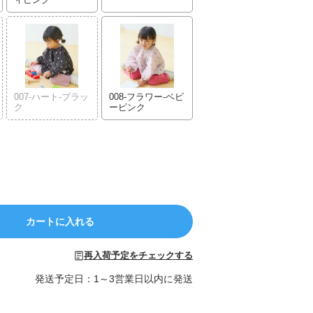
007-ハート-ブラッ
008-フラワー-ベビ
ク
ーピンク
カートに入れる
再入荷予定をチェックする
発送予定日：1～3営業日以内に発送