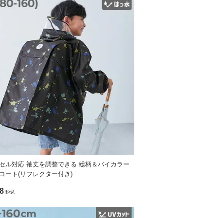
さにもとことんこだわったアイテムです。
セル対応 袖丈を調整できる 総柄＆バイカラー
コート(リフレクター付き)
燥機はご使用しないでください。
8
税込