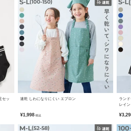
プをつけたり、お名前を記入できるスペースを2か所設けたり、使いやす
ル87%綿13% [006/007] ポリエステル100%
嬉しいポイントです。
不可 / 乾燥機使用不可 / 日陰つり干し/
7](総柄プリント)単独洗い
が嬉しいポイントです。
、あて布をし低温でアイロンを行ってください。
足セッ
速乾 しわになりにくい エプロン
ランド
レイン
温の熱が加わると、白場へ色移りすることがございます。アイロン・乾
よび湿度が低く風通しの良い場所で保管してください。
¥1,998
¥3,29
税込
とがございます。
。