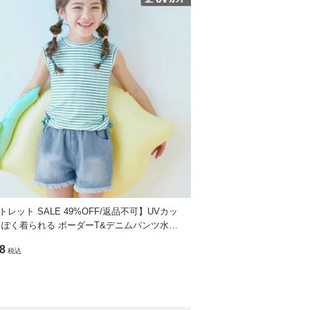
レット SALE 49%OFF/返品不可】UVカッ
っぽく着られる ボーダーT&デニムパンツ水着
ット
8
税込