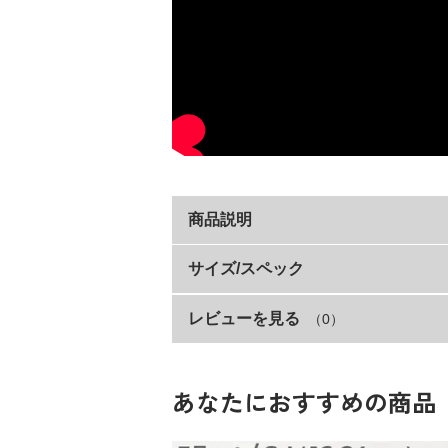
商品説明
毎日使うものなのに、お洗濯した後の
サイズ/スペック
そんなママ・パパの声をもとに生まれたシ
レビューを見る
（0）
サイズ
毎日のお洗濯が少し楽になる理由
S(80-100)
・シワになりにくい
M(110-130)
・速乾性がありすぐに乾く
あなたにおすすめの商品
どっちも前で着用できるので、お子さま1