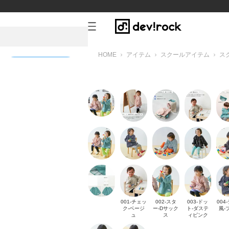
HOME
アイテム
スクールアイテム
ス
新規会員登録
ーピンク
001-チェッ
002-スタ
003-ドッ
004
ク-ベージ
ー-Dサック
ト-ダステ
風-
ュ
ス
ィピンク