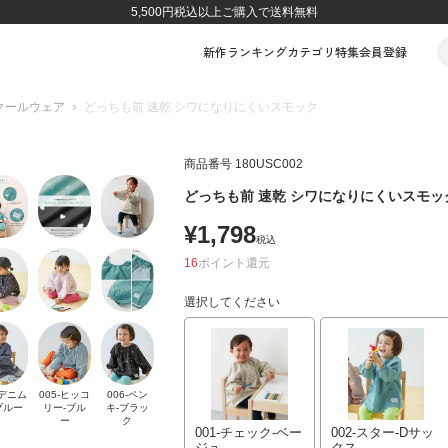
5,500円税込以上ご購入で送料無料
新作
ランキング
カテゴリ
特集
会員登録
クールウェア
どっちも前 速乾 シワになりにくいスモック
商品番号
180USC002
どっちも前 速乾 シワになりにくいスモッ
¥
1,798
税込
16
ポイント
選択してください
-デニム
005-ヒッコ
006-ペン
ブルー
リー-ブル
キ-ブラッ
ー
ク
001-チェック-ベー
002-スター-Dサッ
ジュ
クス