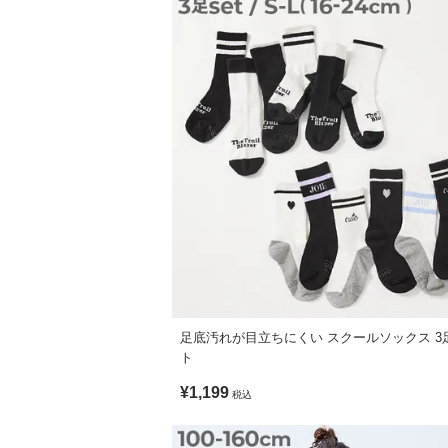
素材・仕様
ポケットや、フックに引っかけられるルー
[001/002/003/004/005/008] ポリエステ
■素材
生産国
[001/002/003/004/005/008]
ハリ感のあるT/Cブロード
CHINA
程よい厚みがあり、シワになりにくいのが
備考
[006/007]
洗濯方法
柔らかなポリエステルブロード
洗濯機洗い可(デリケート洗い) / 漂白剤使用
[001-005/008]洗濯ネット使用[006/00
ソフトな肌ざわりで、シワになりにくいの
ご注意事項
伸縮性：なし
<[001-005/008]の商品について>
・洗濯や保管状況などでシワが生じた場合
足底汚れが目立ちにくい スクールソックス 3
<[006/007](総柄プリント)の商品について>
ト
・昇華プリントのため、プリント部分に高
・また保管時は、重ね置きは避け、温度お
¥1,199
税込
・着用中の擦れにより毛羽立ち白化するこ
・洗濯・脱水後は速やかに干してください