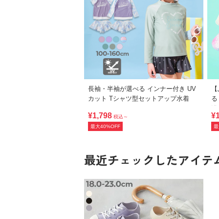
長袖・半袖が選べる インナー付き UV
【
カット Tシャツ型セットアップ水着
る
浴
¥1,798
¥
税込～
最大40%OFF
最
最近チェックしたアイテ