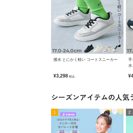
撥水 とにかく軽い コートスニーカー
手
水
¥3,298
¥
税込
シーズンアイテムの
人気
1
2