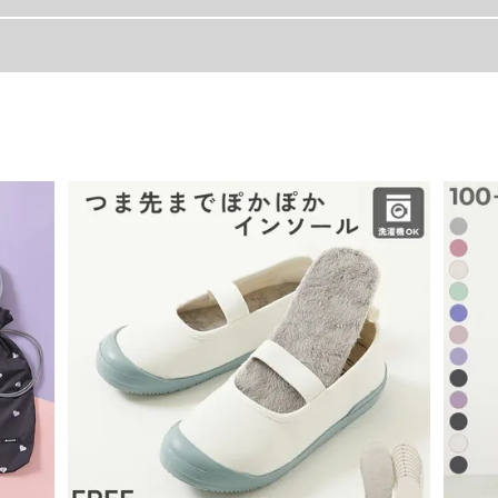
足長
足囲
18.6
19
19.6
19.6
かせる
20.6
20.3
ーカーです。
21.6
21
22.6
21.6
23.6
22.2