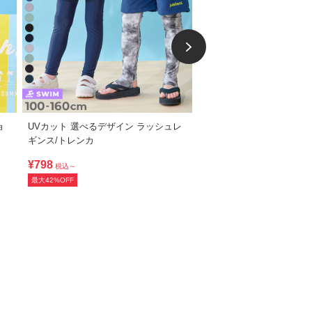
ョ
UVカット 選べるデザイン ラッシュレ
【帯2本付きで華やか】簡
ギンス/トレンカ
ンピースにもなる セパレ
¥798
¥2,599
税込～
税込～
最大42%OFF
最大33%OFF