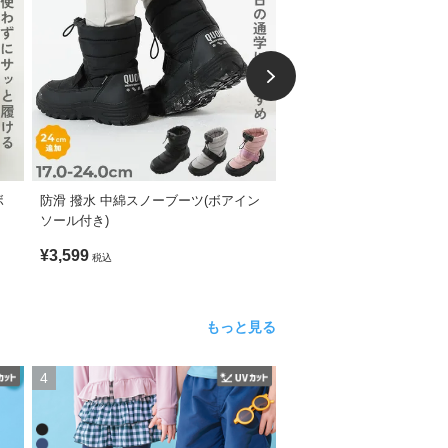
ボ
防滑 撥水 中綿スノーブーツ(ボアイン
サイドゴア レインブーツ
ソール付き)
¥3,599
¥2,599
税込
税込
もっと見る
4
5