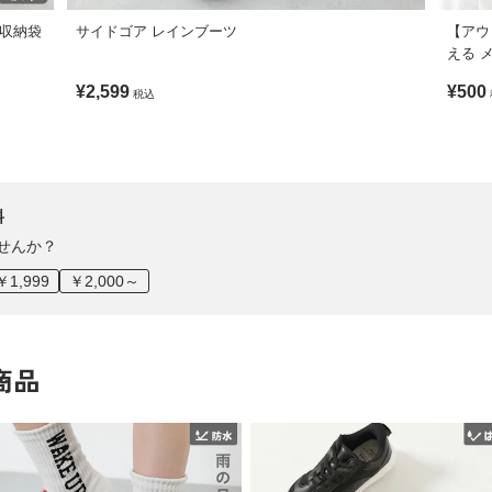
(収納袋
サイドゴア レインブーツ
【アウ
える 
¥2,599
¥500
税込
料
せんか？
￥1,999
￥2,000～
商品