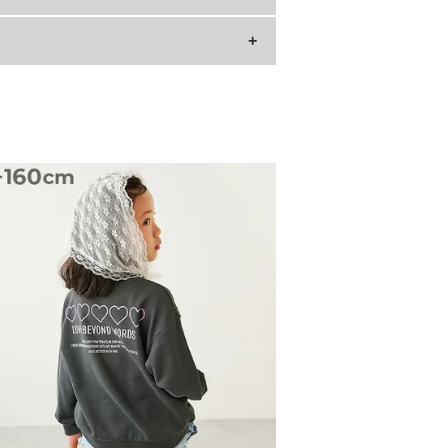
足幅
6.7
7
7.2
7.4
7.6
7.8
»サイズガイド