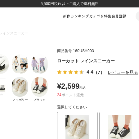
5,500円税込以上ご購入で送料無料
新作
ランキング
カテゴリ
特集
会員登録
 レインスニーカー
商品番号
160USH003
ローカット レインスニーカー
4.4
（7）
レビューを見る
¥
2,599
税込
24
ポイント
アイボリー
ブラック
選択してください