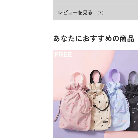
レビューを見る
（7）
サイズ
ディテールにもこだわりました。
・靴ひもはゴム仕様で脱ぎ履き楽々
18cm
・下駄箱にも収納しやすいローカット
19cm
・取り外し可能なインソールで濡れても乾
あなたにおすすめの商品
20cm
雨の日でもおしゃれを楽しめるレインスニ
21cm
22cm
23cm
素材・仕様
PVC
生産国
CHINA