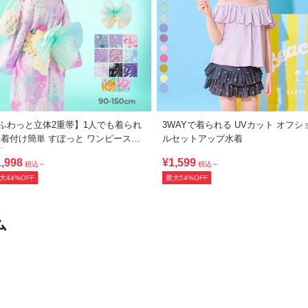
ふわっと立体2重帯】1人でも着られ
3WAYで着られる UVカット オフシ
 着付け簡単 すぽっと ワンピース型
ルセットアップ水着
衣
1,998
¥1,599
税込～
税込～
大44%OFF
最大54%OFF
ム