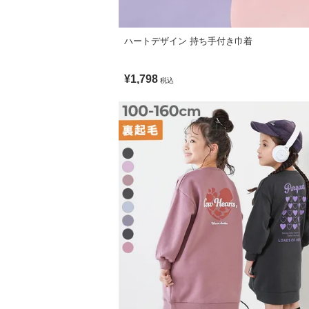
備考
ご注意事項
・スニーカー商品の場合、ベロ部分から水
ハートデザイン 持ち手付き巾着
・手作業で製造していくため、多少の凸凹
・火や暖房器具に近づけると変形する恐れ
¥1,798
税込
ご注意ください。
・商品によって表面が白くなる現象(ブル
す。ゴム製品の特性で、仕様上問題はあり
・生産時期により、多少色味が異なる場合
・床の素材(マンホール・タイル・グレー
恐れがございます。ご使用の際は十分に注