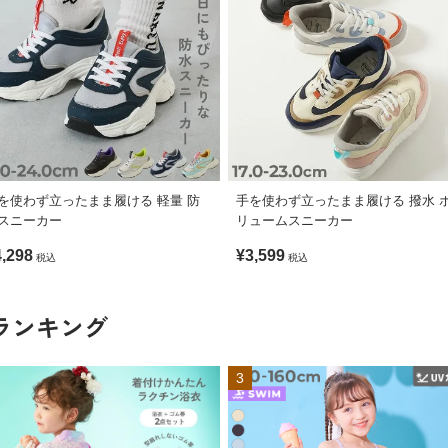
を使わず立ったまま履ける 軽量 防
手を使わず立ったまま履ける 撥水 
スニーカー
リュームスニーカー
4,298
¥3,599
税込
税込
ランキング
3