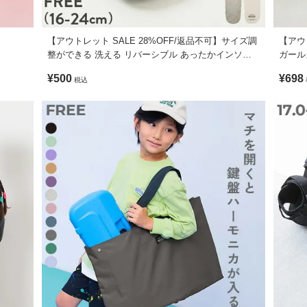
が入る可能性がございますので、ご使用の際はご注意ください。
【アウトレット SALE 28%OFF/返品不可】サイズ調
【アウ
・表面のかすれや伸び・色ムラ・接着剤のはみ出しが生じる場合もござ
整ができる 洗える リバーシブル あったかインソー
ガール
ル
があり、直射日光のあたる場所や、高温の環境下での保管をすると、変
¥500
¥698
税込
ーミング)が見受けられる場合がございますが、ゴム成分が劣化から守る
ません。
がございますが、素材・サイズ等の品質に違いはございません。
チング・鉄板・点字ブロック・エスカレーター・階段・ガラス等)や、路
意ください。