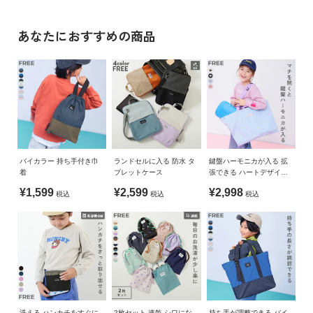
きるのもポイント。
FREE
42.5
17
44
34
ガ
引っかけループ付きなので、机の横にかけても、バッグの底が
イ
»サイズガイド
床につかず、汚れにくくなっています。
あなたにおすすめの商品
ド・
ヘ
素材・仕様
ル
プ
ポリエステル
生産国
デ
ビ
CHINA
ロ
ッ
備考
バイカラー 持ち手付き巾
ランドセルに入る 防水 タ
鍵盤ハーモニカが入る 拡
ク
着
ブレットケース
張できる ハートデザイン
洗濯方法
に
レッスンバッグ
¥1,599
¥2,599
¥2,998
手洗い可 / 漂白剤使用不可 / 乾燥機使用不可 / 日陰つり干し
税込
税込
税込
つ
い
ご注意事項
て
・摩擦や水、汗などで色が移ることがあります。ご注意くだ
さい。
お
・平置きにて採寸しているため、サイズや形に多少の誤差が
買
生じる場合があります。あらかじめご了承ください。
い
・生産時期により、多少色味が異なる場合がございますが、
物
洗える ハンカチをすぐに
2枚セット 速乾 シワにな
持ち手が調整できる バイ