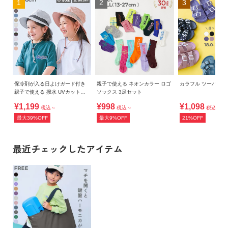
1
2
3
保冷剤が入る日よけガード付き
親子で使える ネオンカラー ロゴ
カラフル ツーバン
親子で使える 撥水 UVカットフ
ソックス 3足セット
ェスハット(水陸両用)
¥1,199
¥998
¥1,098
税込～
税込～
税込
最大39%OFF
最大9%OFF
21%OFF
最近チェックしたアイテム