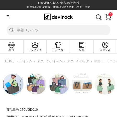
5,500円税込以上ご購入で送料無料
倉庫移転のため8/12～8/16は発送を停止しております
0
ア
カ
ウ
ン
ト
新作
ランキング
カテゴリ
特集
会員登録
ロ
新
グ
規
HOME
アイテム
スクールアイテム
スクールバッグ
鍵盤ハーモニカ
イ
会
ン
員
登
録
探
す
カ
商品番号
170UGD010
テ