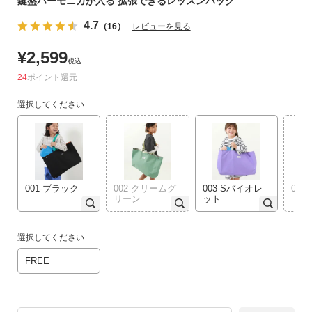
鍵盤ハーモニカが入る 拡張できるレッスンバッグ
ゴ
リ
4.7
（16）
レビューを見る
か
¥
2,599
ら
税込
探
24
ポイント
す
選択してください
ラ
ン
キ
ン
グ
001-ブラック
002-クリームグ
003-Sバイオレ
004
か
リーン
ット
ら
探
選択してください
す
FREE
新
作
か