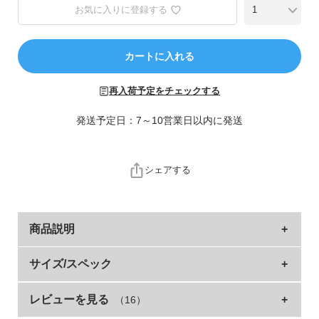
お気に入りに登録する
ら
探
す
カートに入れる
特
再入荷予定をチェックする
集
か
発送予定日：7～10営業日以内に発送
ら
探
す
シェアする
子
ど
商品説明
も
服
サイドのボタンを外すと、鍵盤ハーモニカや学校で作
コ
サイズ/スペック
ラ
った作品も入るサイズへ拡張できるレッスンバッグ。
ム
レビューを見る
（16）
サイズ
縦(引っ掛け紐含む)
引っ掛け紐 長さ
横
縦(本体)
付属の肩紐を調整すれば、ショルダーとトート2WAYで使用で