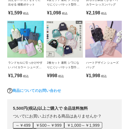
素材・サイズ等の品質に違いはございません。
出せる 移動ポケット
りにくい バケット型巾着
カラー レッスンバッグ
ガ
・ご使用のパソコンやブラウザの環境により、実際の色とは
中サイズ
イ
¥1,599
¥1,098
¥2,198
多少異なる場合がございます。
税込
税込
税込
ド
よ
く
あ
る
ご
ランドセルに引っかけやす
2枚セット 速乾 シワにな
ハートデザイン シューズ
質
い バイカラー シューズバ
りにくい バケット型巾着
バッグ
問
ッグ
小サイズ
¥1,798
¥998
¥1,998
税込
税込
税込
FOLLOW
商品についてのお問い合わせ
5,500円(税込)以上ご購入で 全品送料無料
ついでにお買い上げされる商品はありませんか？
～￥499
￥500～￥999
￥1,000～￥1,999