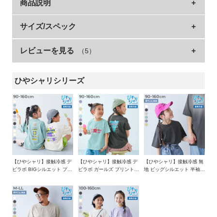
商品説明
イ
ド・
ヘ
接触冷感素材を使ったプリントTシャツ。
サイズ/スペック
ル
ポップなものから、ベーシックなデザインまで。
プ
レビューを見る
（5）
サイズ
着丈
身幅
袖丈
肩幅
豊富なプリントデザインを集めました。
デ
90cm
38.5
36
11.5
37
■シリーズ
ビ
ひやシャリシリーズ
100cm
41
37.5
12.5
39
ロ
ッ
110cm
44
39
13.5
41
devirock、接触冷感はじめました。
ク
120cm
47
41
14.5
43
に
年々暑くなる夏。
130cm
50
43
15.5
45
つ
「子どもたちを少しでも快適にしてあげたい」
い
そんな思いからはじめました。
140cm
54
45
16.5
47
て
150cm
58
47
17
49
【ひやシャリ】接触冷感 デ
【ひやシャリ】接触冷感 デ
【ひやシャリ】接触冷感 無
接触冷感性のある糸を使用しているから、
ビラボ BIGシルエット プリ
ビラボ ガールズ プリント半
地 ビッグシルエット 半袖T
繰り返しお洗濯しても"ひやっ"と感が長く続く。
160cm
61
49
18
51
お
ント半袖Tシャツ
袖Tシャツ
シャツ
買
»サイズガイド
さらに、"シャリっ"と感のある綿混素材なので
い
シーン問わず、毎日着られる。
物
素材・仕様