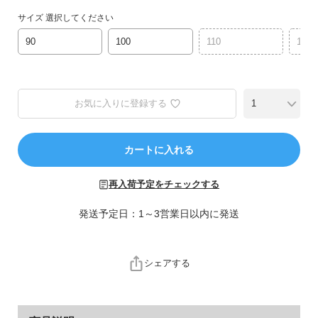
ら
サイズ
選択してください
探
す
90
100
110
120
特
集
お気に入りに登録する
か
ら
探
カートに入れる
す
再入荷予定をチェックする
子
ど
発送予定日：1～3営業日以内に発送
も
服
コ
シェアする
ラ
ム
ガ