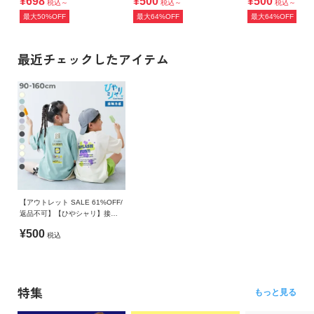
¥698
¥500
¥500
税込～
税込～
税込～
最大50%OFF
最大64%OFF
最大64%OFF
最近チェックしたアイテム
【アウトレット SALE 61%OFF/
返品不可】【ひやシャリ】接触
冷感 デビラボ BIGシルエット プ
¥500
税込
リント半袖Tシャツ
特集
もっと見る