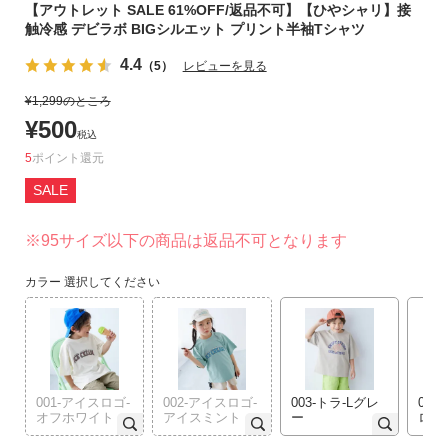
【アウトレット SALE 61%OFF/返品不可】【ひやシャリ】接
リ
触冷感 デビラボ BIGシルエット プリント半袖Tシャツ
か
ら
4.4
（5）
レビューを見る
探
¥
1,299
のところ
す
¥
500
税込
ラ
5
ポイント
ン
SALE
キ
ン
※95サイズ以下の商品は返品不可となります
グ
か
カラー
選択してください
ら
探
す
新
001-アイスロゴ-
002-アイスロゴ-
003-トラ-Lグレ
004
作
オフホワイト
アイスミント
ー
ロ
か