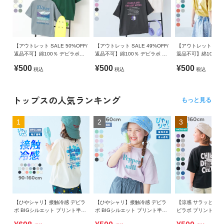
【アウトレット SALE 50%OFF/
【アウトレット SALE 49%OFF/
【アウトレット SALE
返品不可】綿100％ デビラボ
返品不可】綿100％ デビラボ ガ
返品不可】綿100％
BIGシルエット プリント半袖Tシ
ールズ BIGシルエット プリント
BOXシルエット プ
¥500
¥500
¥500
税込
税込
税込
ャツ
半袖Tシャツ
シャツ
トップスの人気ランキング
もっと見る
1
2
3
【ひやシャリ】接触冷感 デビラ
【ひやシャリ】接触冷感 デビラ
【涼感 サラッとメッ
ボ BIGシルエット プリント半袖
ボ BIGシルエット プリント半袖
ビラボ プリント 半
Tシャツ
Tシャツ