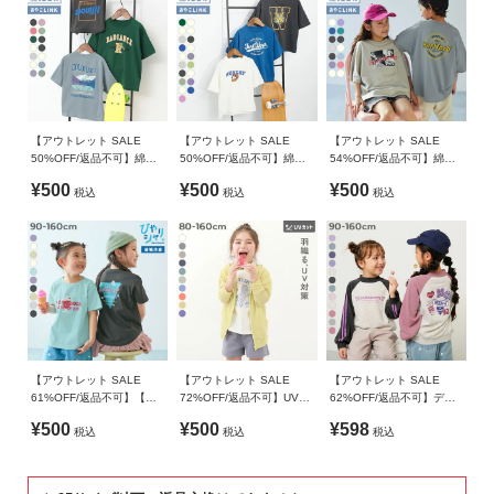
【アウトレット SALE
【アウトレット SALE
【アウトレット SALE
50%OFF/返品不可】綿
50%OFF/返品不可】綿
54%OFF/返品不可】綿
100％ デビラボ BIGシル
100％ デビラボ BIGシル
100％ デビラボ スーパー
¥500
¥500
¥500
税込
税込
税込
エット プリント半袖Tシャ
エット プリント半袖Tシャ
BIGシルエット プリント半
ツ
ツ
袖Tシャツ
【アウトレット SALE
【アウトレット SALE
【アウトレット SALE
61%OFF/返品不可】【ひ
72%OFF/返品不可】UVカ
62%OFF/返品不可】デビ
やシャリ】接触冷感 デビ
ット ジップパーカー
ラボ ガールズ プリント ラ
¥500
¥500
¥598
税込
税込
税込
ラボ ガールズ プリント半
グラン トレーナー
袖Tシャツ