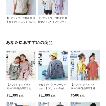
ガ
本体：綿65% ポリエステル35% / リブ：綿95% ポリウレタン
今年の夏はdevirockのひやシャリを
イ
5%
試してみませんか？
ド
【ひやシャリ】接触冷感 無
【ひやシャリ】接触冷感 普
生産国
■素材
地 ビッグシルエット 大人
段使いもしやすいパジャマ
よ
半袖Tシャツ
CHINA
ひんやり心地よい接触冷感素材
く
あ
備考
さらっとした肌ざわりと清涼感のある風合いが魅力。
る
あなたにおすすめの商品
洗濯方法
素肌にやさしい綿混素材で、ほどよいハリ感があるのもポイン
ご
洗濯機洗い可(デリケート洗い) / 漂白剤使用不可 / 乾燥機使用
ト。
質
不可 / 日陰つり干し/ 洗濯ネット使用 / プリント部分アイロン
通気性がよく、暑い日も快適に過ごせます。
問
禁止
伸縮性：ふつう
FOLLOW
ご注意事項
・摩擦や水、汗などで色が移ることがあります。ご注意くだ
■スタイリング
さい。
ベーシックなアイテムを合わせれば、通園・通学コーデにも〇
【アウトレット SALE
デビラボ×【イージーウォ
【アウトレット SALE
・平置きにて採寸しているため、サイズや形に多少の誤差が
トレンド感のあるゆるっとしたボトムスやフレアパンツなどを
41%OFF/返品不可】どっ
ッシュ】プリント 長袖Tシ
49%OFF/返品不可】綿
生じる場合があります。あらかじめご了承ください。
ちも前 フリルパジャマ
ャツ
100％ デビラボ BOXシル
合わせれば、お出かけシーンにもぴったり。
¥1,399
¥1,399
¥500
・生産時期により、多少色味が異なる場合がございますが、
税込
税込
税込
エット プリント半袖Tシャ
この夏は、アウトドアテイストのボトムスやカラーパンツとの
ツ
素材・サイズ等の品質に違いはございません。
コーディネートが特におすすめです。