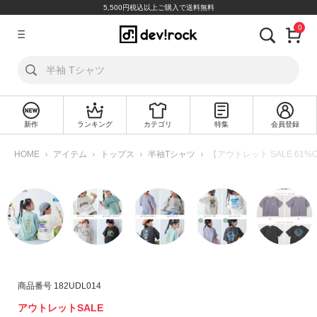
5,500円税込以上ご購入で送料無料
0
ア
カ
ウ
ン
ト
新作
ランキング
カテゴリ
特集
会員登録
ロ
新
グ
規
HOME
アイテム
トップス
半袖Tシャツ
【アウトレット SALE 61
イ
会
ン
員
登
録
探
す
カ
商品番号
182UDL014
テ
アウトレットSALE
ゴ