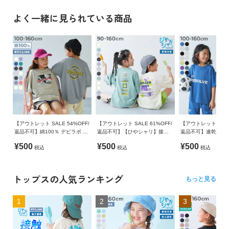
よく一緒に見られている商品
【アウトレット SALE 54%OFF/
【アウトレット SALE 61%OFF/
【アウトレット SALE
返品不可】綿100％ デビラボ ス
返品不可】【ひやシャリ】接触
返品不可】速乾 サ
ーパーBIGシルエット プリント
冷感 デビラボ BIGシルエット プ
ッチ メッシュ デビ
¥500
¥500
¥500
税込
税込
税込
半袖Tシャツ
リント半袖Tシャツ
ツ 半袖Tシャツ
トップスの人気ランキング
もっと見る
1
2
3