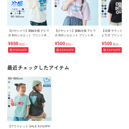
【ひやシャリ】接触冷感 デビラ
【ひやシャリ】接触冷感 デビラ
【涼感 サラッとメッ
ボ BIGシルエット プリント半袖
ボ BIGシルエット プリント半袖
ビラボ プリント 半
Tシャツ
Tシャツ
¥698
¥500
¥500
税込～
税込～
税込～
最大50%OFF
最大64%OFF
最大64%OFF
最近チェックしたアイテム
【アウトレット SALE 61%OFF/