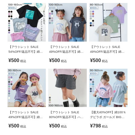
袖Tシャツ
素材・サイズ等の品質に違いはございません。
【アウトレット SALE
【アウトレット SALE
【アウトレット SALE
54%OFF/返品不可】綿
49%OFF/返品不可】綿
49%OFF/返品不可】綿
100％ デビラボ×【きらっ
100％ デビラボ ガールズ
100％ デビラボ BOXシル
¥500
¥500
¥500
税込
税込
税込
とメタリック】 ガールズ
フレンチラグラン プリン
エット プリント半袖Tシャ
BOXシルエット プリント
ト半袖Tシャツ
ツ
半袖Tシャツ
【アウトレット SALE
【アウトレット SALE
【最大40%OFF】綿100％
49%OFF/返品不可】綿
80%OFF/返品不可】ハー
デビラボ ガールズ BIGシ
100％ デビラボ ガールズ
トキルティング ショート
ルエット プリント半袖Tシ
¥500
¥500
¥798
税込
税込
税込
プリント半袖Tシャツ
パンツ
ャツ