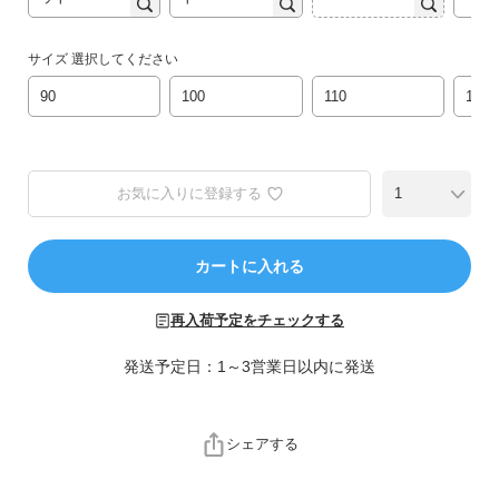
ら
探
す
サイズ
選択してください
90
100
110
120
特
集
か
ら
お気に入りに登録する
探
す
カートに入れる
子
ど
再入荷予定をチェックする
も
発送予定日：1～3営業日以内に発送
服
コ
ラ
ム
シェアする
ガ