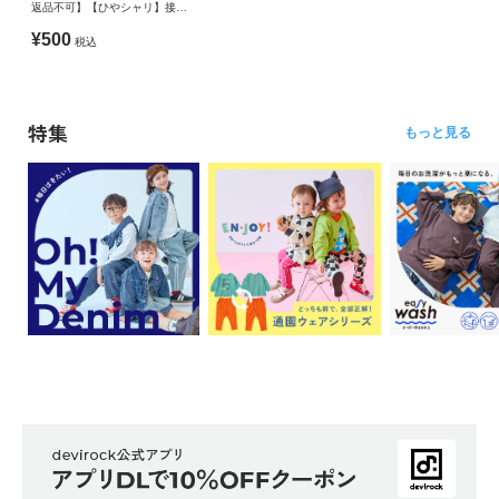
返品不可】【ひやシャリ】接触
冷感 デビラボ ガールズ プリン
¥500
税込
ト半袖Tシャツ
特集
もっと見る