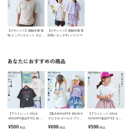
ガ
シーン問わず、毎日着られる。
素材・仕様
イ
本体：綿65% ポリエステル35% / リブ：綿95% ポリウレタン
ド
今年の夏はdevirockのひやシャリを
5%
試してみませんか？
よ
【ひやシャリ】接触冷感 無
【ひやシャリ】接触冷感 普
生産国
■素材
地 ビッグシルエット 大人
段使いもしやすいパジャマ
く
半袖Tシャツ
CHINA
あ
ひんやり心地よい接触冷感素材
る
備考
ご
さらっとした肌ざわりと清涼感のある風合いが魅力。
あなたにおすすめの商品
質
洗濯方法
素肌にやさしい綿混素材で、ほどよいハリ感があるのもポイン
問
洗濯機洗い可(デリケート洗い) / 漂白剤使用不可 / 乾燥機使用
ト。
不可 / 日陰つり干し/ 洗濯ネット使用 / プリント部分アイロン
通気性がよく、暑い日も快適に過ごせます。
禁止
FOLLOW
伸縮性：ふつう
ご注意事項
・摩擦や水、汗などで色が移ることがあります。ご注意くだ
■スタイリング
さい。
トップスを主役に、カジュアルなアイテムとのコーディネート
【アウトレット SALE
【最大60%OFF】綿100％
【アウトレット SALE
・平置きにて採寸しているため、サイズや形に多少の誤差が
がおすすめ。
49%OFF/返品不可】綿
デビラボ ガールズ プリン
53%OFF/返品不可】もち
生じる場合があります。あらかじめご了承ください。
100％ デビラボ ガールズ
ト半袖Tシャツ
もちストレッチ ガールズ
いつものコーディネートに程よく甘さをプラスしてくれます。
¥500
¥698
¥598
・生産時期により、多少色味が異なる場合がございますが、
税込
税込
税込
BIGシルエット プリント半
ワンポイント刺繍Tシャツ