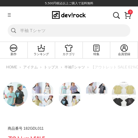
5,500円税込以上ご購入で送料無料
0
ア
カ
ウ
ン
ト
新作
ランキング
カテゴリ
特集
会員登録
ロ
新
グ
規
HOME
アイテム
トップス
半袖Tシャツ
【アウトレット SALE 6
イ
会
ン
員
登
録
探
す
カ
商品番号
182GDL011
テ
ゴ