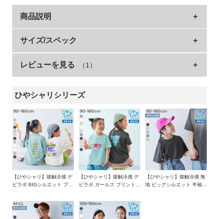
イ
商品説明
ド・
ヘ
ル
接触冷感素材を使ったガールズデザインTシャツ。
サイズ/スペック
プ
ポップなものから、ちょっぴり背伸びしたデザインまで。
レビューを見る
（1）
サイズ
着丈
身幅
袖丈
肩幅
デ
女の子の大好きが詰まったプリントデザインを集めました。
ビ
90cm
36.5
33
8.5
32
ロ
■シリーズ
ひやシャリシリーズ
100cm
39
34
10.5
33
ッ
ク
110cm
42
36
11.5
35
devirock、接触冷感はじめました。
に
120cm
45
38
12.5
37
つ
年々暑くなる夏。
い
130cm
49
40
13.5
39
「子どもたちを少しでも快適にしてあげたい」
て
そんな思いからはじめました。
140cm
53
42.5
14.5
41
150cm
57
45
15
43.5
【ひやシャリ】接触冷感 デ
【ひやシャリ】接触冷感 デ
【ひやシャリ】接触冷感 無
お
接触冷感性のある糸を使用しているから、
ビラボ BIGシルエット プリ
ビラボ ガールズ プリント半
地 ビッグシルエット 半袖T
買
繰り返しお洗濯しても"ひやっ"と感が長く続く。
160cm
61
47.5
16
46
ント半袖Tシャツ
袖Tシャツ
シャツ
い
»サイズガイド
物
さらに、"シャリっ"と感のある綿混素材なので