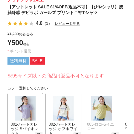
アウトレットSALE
リ
【アウトレット SALE 61%OFF/返品不可】【ひやシャリ】接
か
触冷感 デビラボ ガールズ プリント半袖Tシャツ
ら
4.0
（1）
レビューを見る
探
す
¥
1,299
のところ
¥
500
税込
ラ
5
ポイント
ン
キ
送料無料
SALE
ン
グ
※95サイズ以下の商品は返品不可となります
か
ら
カラー
選択してください
探
す
新
作
001-ハートカレ
002-ハートカレ
003-ロゴ-Sイエ
004
ッジ-Sバイオレ
ッジ-オフホワイ
ロー
ワイ
か
ット
ト