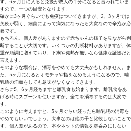
す。6ヶ月目に入ると免疫が成人の半分になると言われていま
リ
すので、一つの目安となります。
か
確かに3ヶ月ぐらいでも免疫はついてきますが、2、3ヶ月では
ら
免疫が弱く、細菌によって病気になったら大変なので辛抱が必
探
要です。
す
もちろん、個人差がありますので赤ちゃんの様子を見ながら判
断することが大切です。いくつかの判断材料がありますが、体
ラ
重が順調に増えており、下痢や発熱が無いなら健康な証拠だと
ン
キ
言えます。
ン
そのような場合は、消毒をやめても大丈夫かもしれません。ま
グ
た、5ヶ月になるとオモチャや指をなめるようになるので、哺
か
乳瓶の消毒をしても意味がなくなってきます。
ら
さらに5、6ヶ月経ちますと離乳食も始まります。離乳食をあ
探
げる時にスプーンを使いますが、全てを消毒するのは大変で
す
す。
このように考えますと、5ヶ月ぐらい経ったら哺乳瓶の消毒を
新
やめてもいいでしょう。大事なのは他の子と比較しないことで
作
す。個人差があるので、本やネットの情報を鵜呑みにしない
か