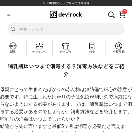
5,500円税込以上ご購入で送料無料
0
ア
カ
ウ
ン
ト
新作
ランキング
カテゴリ
特集
会員登録
ロ
新
グ
規
哺乳瓶はいつまで消毒する？消毒方法などをご紹
イ
会
ン
員
介
登
録
母親にとって生まれたばかりの赤ん坊は無防備で細心の注意が
必要です。特に生まれたばかりの子は免疫が弱いので病気にな
探
らないようにする必要があります。では、哺乳瓶はいつまで消
す
毒する必要があるのでしょうか。消毒方法などを紹介します。
カ
哺乳瓶の消毒はいつまでしたらいい？
テ
結論から先に言いますと最低5ヶ月は消毒が必要だと言えま
ゴ