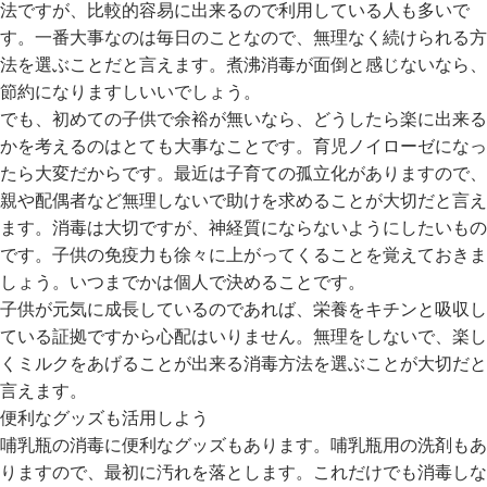
法ですが、比較的容易に出来るので利用している人も多いで
イ
ド・
す。一番大事なのは毎日のことなので、無理なく続けられる方
ヘ
法を選ぶことだと言えます。煮沸消毒が面倒と感じないなら、
ル
節約になりますしいいでしょう。
プ
でも、初めての子供で余裕が無いなら、どうしたら楽に出来る
かを考えるのはとても大事なことです。育児ノイローゼになっ
デ
ビ
たら大変だからです。最近は子育ての孤立化がありますので、
ロ
親や配偶者など無理しないで助けを求めることが大切だと言え
ッ
ます。消毒は大切ですが、神経質にならないようにしたいもの
ク
です。子供の免疫力も徐々に上がってくることを覚えておきま
に
しょう。いつまでかは個人で決めることです。
つ
子供が元気に成長しているのであれば、栄養をキチンと吸収し
い
ている証拠ですから心配はいりません。無理をしないで、楽し
て
くミルクをあげることが出来る消毒方法を選ぶことが大切だと
言えます。
お
便利なグッズも活用しよう
買
い
哺乳瓶の消毒に便利なグッズもあります。哺乳瓶用の洗剤もあ
物
りますので、最初に汚れを落とします。これだけでも消毒しな