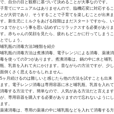
ら
で、自分の目と観察に基づいて決めることが大事なのです。
探
子育てにマニュアルはありませんので、臨機応変に対応するこ
す
とが大切であり、そうすることで子育てを楽しむことが出来ま
す。新生児にミルクをあげる段階はまだスタートですから、い
特
つまでかという事を思い詰めずにリラックスする必要がありま
集
す。赤ちゃんの笑顔を見たら、疲れもどこかに行ってしまうこ
か
とでしょう。
ら
哺乳瓶の消毒方法3種類を紹介
探
哺乳瓶の消毒方法は煮沸消毒、電子レンジによる消毒、薬液消
す
毒を使っての3つがあります。煮沸消毒は、鍋の中に水と哺乳
瓶、乳首を入れて火にかけます。昔ながらの方法ですが、少し
子
面倒くさく思えるかもしれません。
ど
5ヶ月続けるのは難しいと感じたら他の方法を試すことも出来
も
服
ます。電子レンジ消毒は専用容器に水と哺乳瓶、乳首を入れて
コ
消毒する方法です。簡単なので、人気がある方法だと言えます
ラ
が、専用容器を購入する必要がありますので忘れないようにし
ム
ます。
薬液消毒は、専用の薬液の中に哺乳瓶などを入れて消毒する方
ガ