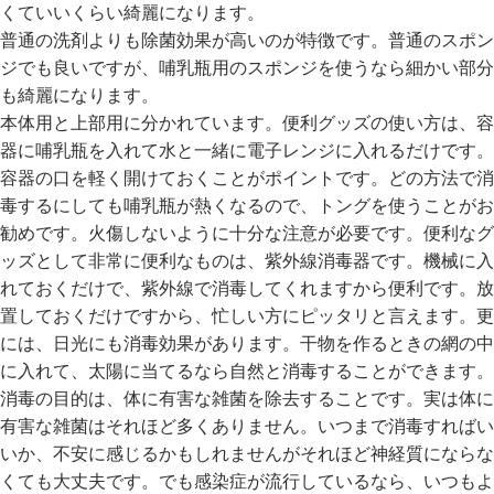
ガ
くていいくらい綺麗になります。
イ
普通の洗剤よりも除菌効果が高いのが特徴です。普通のスポン
ド
ジでも良いですが、哺乳瓶用のスポンジを使うなら細かい部分
も綺麗になります。
よ
本体用と上部用に分かれています。便利グッズの使い方は、容
く
器に哺乳瓶を入れて水と一緒に電子レンジに入れるだけです。
あ
容器の口を軽く開けておくことがポイントです。どの方法で消
る
毒するにしても哺乳瓶が熱くなるので、トングを使うことがお
ご
勧めです。火傷しないように十分な注意が必要です。便利なグ
質
問
ッズとして非常に便利なものは、紫外線消毒器です。機械に入
れておくだけで、紫外線で消毒してくれますから便利です。放
FOLLOW
置しておくだけですから、忙しい方にピッタリと言えます。更
には、日光にも消毒効果があります。干物を作るときの網の中
に入れて、太陽に当てるなら自然と消毒することができます。
消毒の目的は、体に有害な雑菌を除去することです。実は体に
有害な雑菌はそれほど多くありません。いつまで消毒すればい
いか、不安に感じるかもしれませんがそれほど神経質にならな
くても大丈夫です。でも感染症が流行しているなら、いつもよ