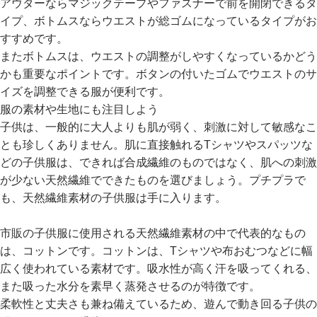
アウターならマジックテープやファスナーで前を開閉できるタ
ら
探
イプ、ボトムスならウエストが総ゴムになっているタイプがお
す
すすめです。
またボトムスは、ウエストの調整がしやすくなっているかどう
特
かも重要なポイントです。ボタンの付いたゴムでウエストのサ
集
イズを調整できる服が便利です。
か
服の素材や生地にも注目しよう
ら
子供は、一般的に大人よりも肌が弱く、刺激に対して敏感なこ
探
とも珍しくありません。肌に直接触れるTシャツやスパッツな
す
どの子供服は、できれば合成繊維のものではなく、肌への刺激
が少ない天然繊維でできたものを選びましょう。プチプラで
子
も、天然繊維素材の子供服は手に入ります。
ど
も
市販の子供服に使用される天然繊維素材の中で代表的なもの
服
コ
は、コットンです。コットンは、Tシャツや布おむつなどに幅
ラ
広く使われている素材です。吸水性が高く汗を吸ってくれる、
ム
また吸った水分を素早く蒸発させるのが特徴です。
柔軟性と丈夫さも兼ね備えているため、遊んで動き回る子供の
ガ