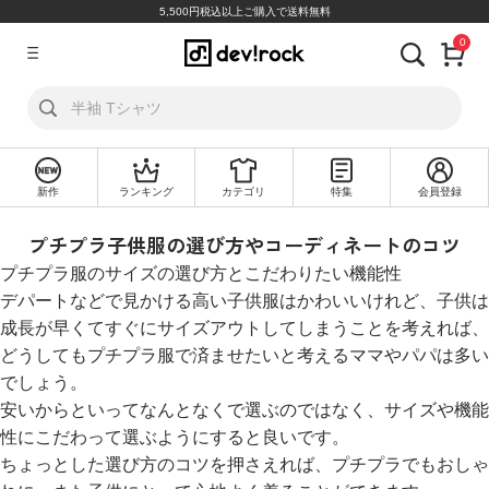
5,500円税込以上ご購入で送料無料
0
ア
カ
ウ
ン
ト
新作
ランキング
カテゴリ
特集
会員登録
ロ
新
グ
規
プチプラ子供服の選び方やコーディネートのコツ
イ
会
ン
員
プチプラ服のサイズの選び方とこだわりたい機能性
登
録
デパートなどで見かける高い子供服はかわいいけれど、子供は
成長が早くてすぐにサイズアウトしてしまうことを考えれば、
どうしてもプチプラ服で済ませたいと考えるママやパパは多い
探
でしょう。
す
安いからといってなんとなくで選ぶのではなく、サイズや機能
カ
性にこだわって選ぶようにすると良いです。
テ
ちょっとした選び方のコツを押さえれば、プチプラでもおしゃ
ゴ