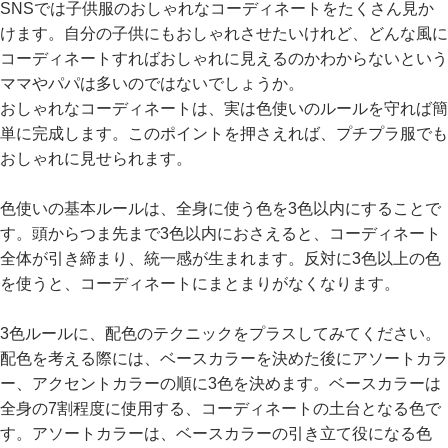
ガ
SNSでは子供服のおしゃれなコーディネートをたくさん見か
イ
けます。自分の子供にもおしゃれさせたいけれど、どんな風に
ド
コーディネートすればおしゃれに見えるのかわからないという
ママやパパは多いのではないでしょうか。
よ
おしゃれなコーディネートは、実は色使いのルールを守れば簡
く
単に完成します。このポイントを押さえれば、プチプラ服でも
あ
おしゃれに見せられます。
る
ご
色使いの基本ルールは、全身に使う色を3色以内にすることで
質
す。頭からつま先まで3色以内におさえると、コーディネート
問
全体が引き締まり、統一感が生まれます。反対に3色以上の色
FOLLOW
を使うと、コーディネートにまとまりがなくなります。
3色ルールに、配色のテクニックをプラスしてみてください。
配色を考える際には、ベースカラーを決めた後にアソートカラ
ー、アクセントカラーの順に3色を決めます。ベースカラーは
全身の7割程度に使用する、コーディネートの土台となる色で
す。アソートカラーは、ベースカラーの引き立て役になる色