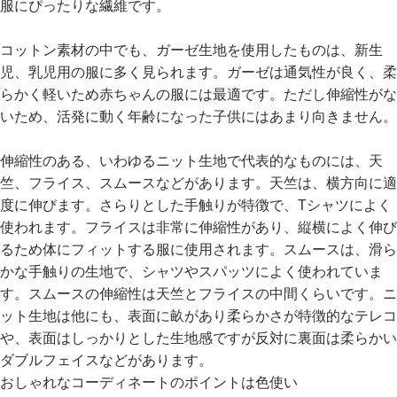
服にぴったりな繊維です。
イ
ド・
ヘ
コットン素材の中でも、ガーゼ生地を使用したものは、新生
ル
児、乳児用の服に多く見られます。ガーゼは通気性が良く、柔
プ
らかく軽いため赤ちゃんの服には最適です。ただし伸縮性がな
いため、活発に動く年齢になった子供にはあまり向きません。
デ
ビ
ロ
伸縮性のある、いわゆるニット生地で代表的なものには、天
ッ
竺、フライス、スムースなどがあります。天竺は、横方向に適
ク
度に伸びます。さらりとした手触りが特徴で、Tシャツによく
に
使われます。フライスは非常に伸縮性があり、縦横によく伸び
つ
るため体にフィットする服に使用されます。スムースは、滑ら
い
かな手触りの生地で、シャツやスパッツによく使われていま
て
す。スムースの伸縮性は天竺とフライスの中間くらいです。ニ
ット生地は他にも、表面に畝があり柔らかさが特徴的なテレコ
お
や、表面はしっかりとした生地感ですが反対に裏面は柔らかい
買
ダブルフェイスなどがあります。
い
物
おしゃれなコーディネートのポイントは色使い