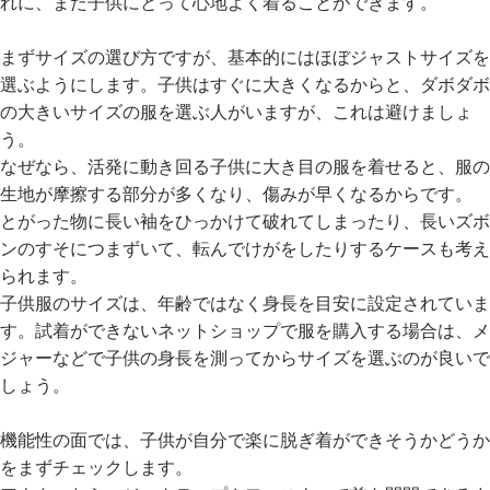
れに、また子供にとって心地よく着ることができます。
リ
か
まずサイズの選び方ですが、基本的にはほぼジャストサイズを
ら
選ぶようにします。子供はすぐに大きくなるからと、ダボダボ
探
の大きいサイズの服を選ぶ人がいますが、これは避けましょ
す
う。
なぜなら、活発に動き回る子供に大き目の服を着せると、服の
ラ
生地が摩擦する部分が多くなり、傷みが早くなるからです。
ン
とがった物に長い袖をひっかけて破れてしまったり、長いズボ
キ
ン
ンのすそにつまずいて、転んでけがをしたりするケースも考え
グ
られます。
か
子供服のサイズは、年齢ではなく身長を目安に設定されていま
ら
す。試着ができないネットショップで服を購入する場合は、メ
探
ジャーなどで子供の身長を測ってからサイズを選ぶのが良いで
す
しょう。
新
機能性の面では、子供が自分で楽に脱ぎ着ができそうかどうか
作
をまずチェックします。
か