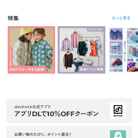
リ
か
特集
もっと見る
ら
探
す
ラ
ン
キ
ン
グ
か
ら
探
す
新
作
か