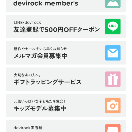
ら
探
す
特
集
か
ら
探
す
子
ど
も
服
コ
ラ
ム
ガ