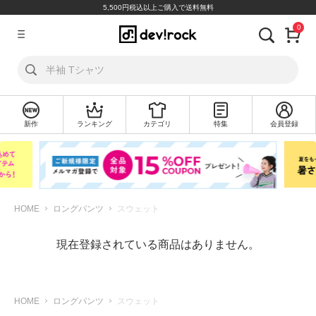
5,500円税込以上ご購入で送料無料
0
ア
カ
ウ
ン
ト
新作
ランキング
カテゴリ
特集
会員登録
ロ
新
グ
規
イ
会
ン
員
登
録
HOME
ロングパンツ
スウェット
探
現在登録されている商品はありません。
す
カ
テ
HOME
ロングパンツ
スウェット
ゴ