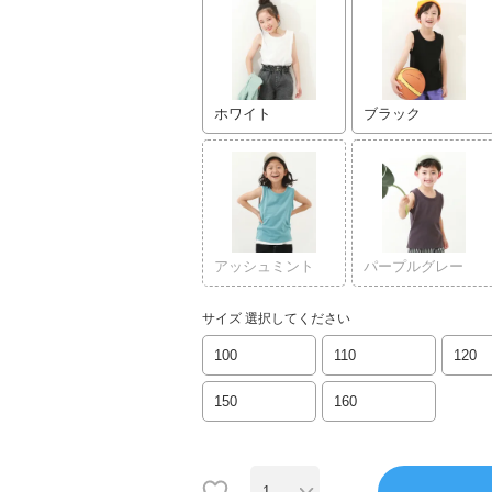
ホワイト
ブラック
アッシュミント
パープルグレー
サイズ
選択してください
100
110
120
150
160