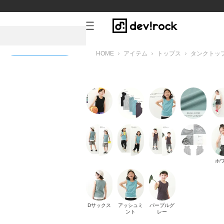
HOME
アイテム
トップス
タンクトッ
新規会員登録
ー
ホ
Dサックス
アッシュミ
パープルグ
ント
レー