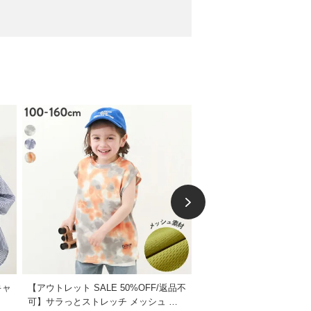
キャ
【アウトレット SALE 50%OFF/返品不
【27%OFF】綿100％ デビ
可】サラっとストレッチ メッシュ タ
ルエット プリントタンク