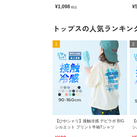
色
¥1,098
¥
税込
タ
トップスの人気ランキン
1
2
【ひやシャリ】接触冷感 デビラボ BIG
【
シルエット プリント半袖Tシャツ
シ