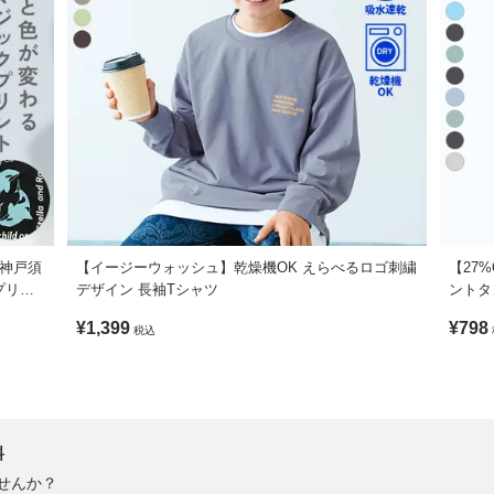
【神戸須
【イージーウォッシュ】乾燥機OK えらべるロゴ刺繍
【27%
プリン
デザイン 長袖Tシャツ
ントタ
¥1,399
¥798
税込
料
せんか？