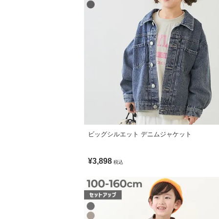
150cm
160cm
伸縮性：あり
■スタイリング
素材・仕様
総柄ボトムスを合わせた子どもらしい遊び
本体：綿100% / リブ：綿95% ポリウレタ
タンクトップのカラーに合わせて小物を選
生産国
CHINA
備考
ビッグシルエット デニムジャケット
洗濯方法
洗濯機洗い可(弱い洗濯処理) / 漂白剤使用不
¥3,898
税込
ご注意事項
・摩擦や水、汗などで色が移ることがあり
・平置きにて採寸しているため、サイズや
・生産時期により、多少色味が異なる場合