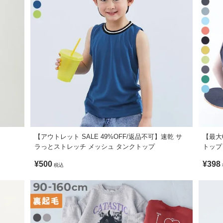
58
40
60
42
心のあるスタイリングがおすすめ〇
ン5%
べば、統一感のあるスタイリングが完成します。
【アウトレット SALE 49%OFF/返品不可】速乾 サ
【最大
ラっとストレッチ メッシュ タンクトップ
トップ
可 / 乾燥機使用不可 / 日陰つり干し
¥500
¥398
税込
ます。ご注意ください。
形に多少の誤差が生じる場合があります。あらかじめご了承ください。
がございますが、素材・サイズ等の品質に違いはございません。