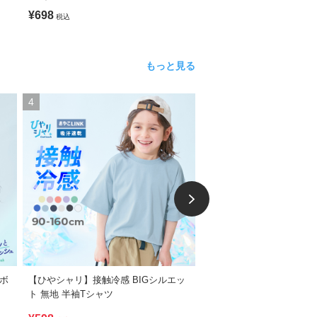
イダイタンク
¥698
¥798
税込
税込
もっと見る
4
5
ラボ
【ひやシャリ】接触冷感 BIGシルエッ
綿100％ デビラボ スーパ
ト 無地 半袖Tシャツ
ット プリント半袖Tシャツ