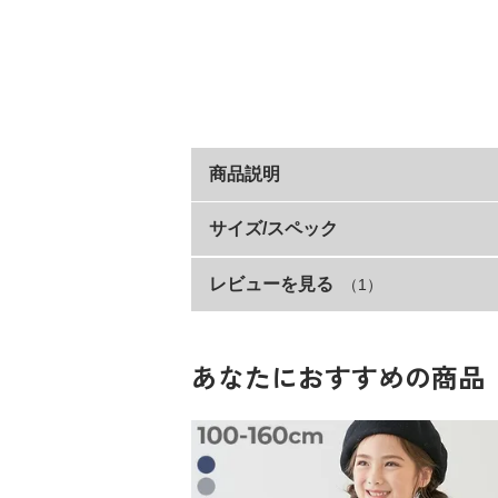
商品説明
すっきりベーシックな『無地タンクト
サイズ/スペック
レビューを見る
（1）
サイズ
スタンダードな無地のタンクトップは、暑
1枚で着用するのはもちろん、パーカー等の
100cm
幅広い着こなしにフィットするアイテムで
110cm
あなたにおすすめの商品
■素材
120cm
素肌に心地よい、綿100%素材
130cm
140cm
綿100%なので吸汗性が良く、汗ばむ季節
丈夫で型崩れしにくいため、ご家庭でのお