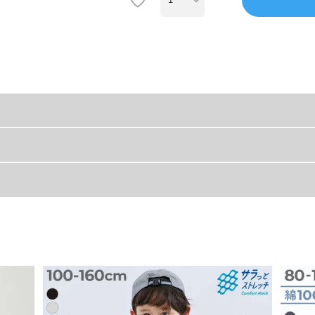
ップ』
着丈
身幅
い夏に大活躍。
インナーとしても〇
40
30
す。
43
32
46
34
50
36
54
38
にも快適な着心地。
洗濯にも適しています。