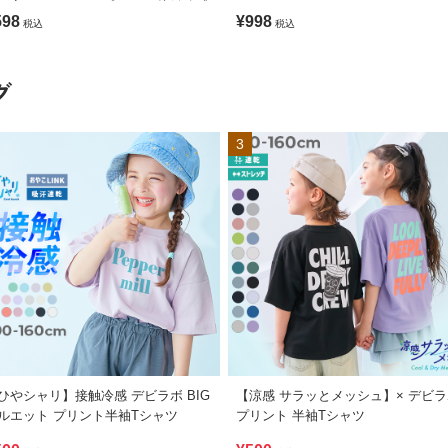
が変わるマジックプリント 接触冷感
598
¥998
税込
税込
ンクトップ
グ
3
ひやシャリ】接触冷感 デビラボ BIG
【涼感 サラッとメッシュ】× デビ
ルエット プリント半袖Tシャツ
プリント 半袖Tシャツ