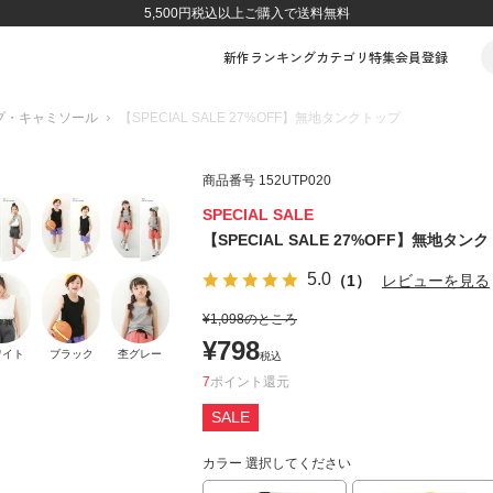
5,500円税込以上ご購入で送料無料
新作
ランキング
カテゴリ
特集
会員登録
プ・キャミソール
【SPECIAL SALE 27%OFF】無地タンクトップ
商品番号
152UTP020
SPECIAL SALE
【SPECIAL SALE 27%OFF】無地タン
5.0
（1）
レビューを見る
¥
1,098
のところ
¥
798
ワイト
ブラック
杢グレー
税込
7
ポイント
SALE
カラー
選択してください