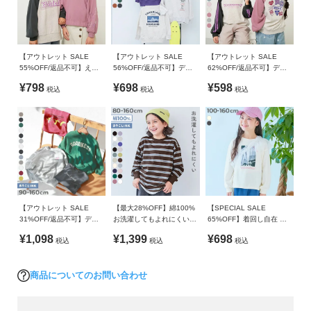
ガ
裏がパイル状になっているので、吸汗性が良く汗ばむ日でも快
イ
CHINA
適な着心地。
ド
程よく薄手の裏毛は、長いシーズン着まわしやすい素材です。
備考
毛玉が出来にくいのも嬉しいポイント。
【アウトレット SALE
【アウトレット SALE
【アウトレット SALE
55%OFF/返品不可】えら
56%OFF/返品不可】デビ
62%OFF/返品不可】デビ
よ
洗濯方法
べるアソートデザイン ガ
ラボ BIGシルエット プリ
ラボ ガールズ プリント ラ
伸縮性：ふつう
く
洗濯機洗い可(デリケート洗い) / 漂白剤使用不可 / 乾燥機使用
¥798
¥698
¥598
税込
税込
税込
ールズトレーナー
ント トレーナー
グラン トレーナー
あ
不可 / 日陰つり干し/ 洗濯ネット使用 / プリント部分アイロン
■スタイリング
る
禁止
ご
ジャストサイズでの着用はもちろん、あえてワンサイズ大きい
質
ご注意事項
ものを選んでゆったり着るのもおすすめ。
問
・摩擦や水、汗などで色が移ることがあります。ご注意くだ
トレンド感のあるボトムスを合わせれば、こなれ感のあるコー
さい。
ディネートにも仕上がります。
・平置きにて採寸しているため、サイズや形に多少の誤差が
FOLLOW
生じる場合があります。あらかじめご了承ください。
【アウトレット SALE
【最大28%OFF】綿100%
【SPECIAL SALE
31%OFF/返品不可】デビ
お洗濯してもよれにくい
65%OFF】着回し自在 チ
・生産時期により、多少色味が異なる場合がございますが、
ラボ BOXシルエット プリ
ビッグシルエット 袖リブ
ュールビスチェ ＆ 長袖プ
¥1,098
¥1,399
¥698
素材・サイズ等の品質に違いはございません。
税込
税込
税込
ント トレーナー
ボーダー 長袖Tシャツ
リントTシャツセット
・ご使用のパソコンやブラウザの環境により、実際の色とは
多少異なる場合がございます。
商品についてのお問い合わせ