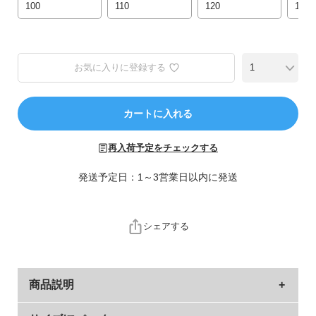
ら
100
110
120
130
探
す
お気に入りに登録する
特
集
か
カートに入れる
ら
探
再入荷予定をチェックする
す
発送予定日：1～3営業日以内に発送
子
ど
も
シェアする
服
コ
ラ
ム
商品説明
ガ