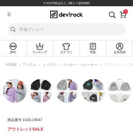
5,500円税込以上ご購入で送料無料
0
ア
カ
ウ
ン
ト
新作
ランキング
カテゴリ
特集
会員登録
ロ
新
グ
規
HOME
アイテム
トップス
パーカー・トレーナー
【アウトレット SA
イ
会
ン
員
登
録
探
す
カ
商品番号
1UDL19047
テ
アウトレットSALE
ゴ