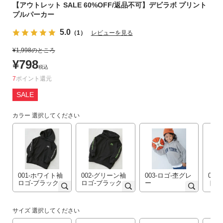
【アウトレット SALE 60%OFF/返品不可】デビラボ プリント
リ
プルパーカー
か
ら
5.0
（1）
レビューを見る
探
¥
1,998
のところ
す
¥
798
税込
ラ
7
ポイント
ン
SALE
キ
ン
カラー
選択してください
グ
か
ら
探
す
001-ホワイト袖
002-グリーン袖
003-ロゴ-杢グレ
004
ロゴ-ブラック
ロゴ-ブラック
ー
ドピ
新
作
サイズ
選択してください
か