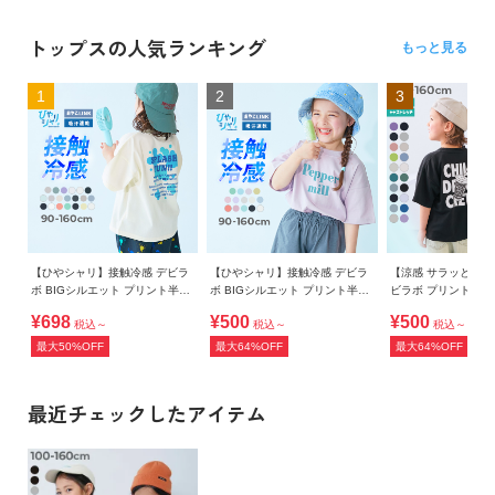
トップスの人気ランキング
もっと見る
1
2
3
【ひやシャリ】接触冷感 デビラ
【ひやシャリ】接触冷感 デビラ
【涼感 サラッとメッ
ボ BIGシルエット プリント半袖
ボ BIGシルエット プリント半袖
ビラボ プリント 半
Tシャツ
Tシャツ
¥698
¥500
¥500
税込～
税込～
税込～
最大50%OFF
最大64%OFF
最大64%OFF
最近チェックしたアイテム