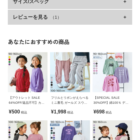
着こなしやすいゆるっとシルエット。コーディネート
サイズ/スペック
イ
しやすいロゴデザインを集めました。
ド・
ヘ
レビューを見る
（1）
サイズ
着丈
身幅
袖丈
肩幅
1枚で着るのはもちろん、アウターとの重ね着も楽しめるアイ
ル
テムです。
100cm
42
38
26.5
38
プ
110cm
45
40
30.5
40
■シリーズ
あなたにおすすめの商品
デ
120cm
48.5
42
34.5
42
ビ
ロ
一緒にえらぶって楽しい
130cm
52
44
38.5
44
ッ
140cm
56
47
43
47
ク
今日はどんな服を着よう？
に
一緒に服をえらぶ時間は、親子の大切なひと時。
150cm
60
50
48.5
50
つ
デザインやシルエット、素材など、バリエーション豊富に取り
160cm
64
53
51
53
い
揃えたデビラボプリントシリーズなら、えらぶ楽しさがもっと
て
広がる。
【アウトレット SALE
フリルとリボンがえらべる
【SPECIAL SALE
»サイズガイド
64%OFF/返品不可】カラ
ミニ裏毛 ガールズ スウェ
30%OFF】綿100％ デビ
さあ、今日はどれをえらぶ？
ーで楽しむ イベント スウ
ットパンツ
ラボ ガールズ プリント 長
素材・仕様
¥500
¥1,998
¥698
税込
税込
税込
ェットトレーナー
袖Tシャツ
お
■素材
本体：綿75% ポリエステル25% / リブ：綿95% ポリウレタン
買
5% / フード内側：綿100%
い
吸汗性が良く、程よい肉感が心地よいCVC裏毛
物
生産国