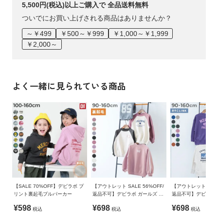
5,500円(税込)以上ご購入で 全品送料無料
ついでにお買い上げされる商品はありませんか？
～￥499
￥500～￥999
￥1,000～￥1,999
￥2,000～
よく一緒に見られている商品
【SALE 70%OFF】デビラボ プ
【アウトレット SALE 56%OFF/
【アウトレット SALE
リント裏起毛プルパーカー
返品不可】デビラボ ガールズ プ
返品不可】デビラボ 
リント 裏起毛 ラグラントレーナ
ット プリント トレ
¥598
¥698
¥698
税込
税込
税込
ー