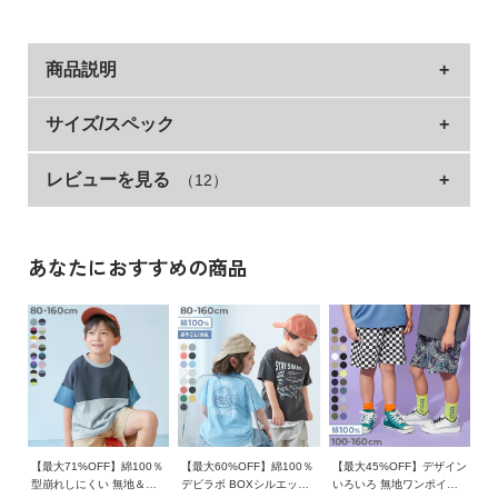
イ
ド・
ヘ
商品説明
ル
プ
毎日着たい『デビラボ BOXシルエット プリント トレ
サイズ/スペック
ーナー』
デ
ビ
レビューを見る
（12）
サイズ
着丈
身幅
袖丈
肩幅
ロ
より着こなしやすいシルエットにリニューアル。
90cm
39
36
24
36
ッ
シンプルなものから、遊び心のあるデザインまで集めました。
ク
100cm
42
38
26.5
38
幅広いシーンで着こなしやすいアイテムです。
あなたにおすすめの商品
に
110cm
45
40
30.5
40
つ
■シリーズ
い
120cm
48.5
42
34.5
42
て
130cm
52
44
38.5
44
一緒にえらぶって楽しい
140cm
56
47
43
47
お
今日はどんな服を着よう？
買
150cm
60
50
48.5
50
一緒に服をえらぶ時間は、親子の大切なひと時。
い
160cm
64
53
51
53
デザインやシルエット、素材など、バリエーション豊富に取り
【最大71%OFF】綿100％
【最大60%OFF】綿100％
【最大45%OFF】デザイン
物
型崩れしにくい 無地＆切
デビラボ BOXシルエット
いろいろ 無地ワンポイン
揃えたデビラボプリントシリーズなら、えらぶ楽しさがもっと