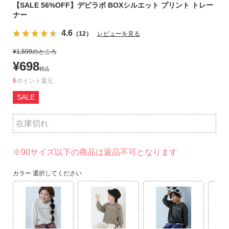
【SALE 56%OFF】デビラボ BOXシルエット プリント トレー
リ
ナー
か
ら
4.6
（12）
レビューを見る
探
¥
1,599
のところ
す
¥
698
税込
ラ
6
ポイント
ン
SALE
キ
ン
在庫切れ
グ
か
ら
※90サイズ以下の商品は返品不可となります
探
す
カラー
選択してください
新
作
か