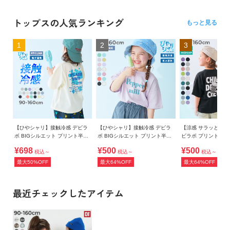
トップスの人気ランキング
もっと見る
1
2
3
【ひやシャリ】接触冷感 デビラ
【ひやシャリ】接触冷感 デビラ
【涼感 サラッとメッ
ボ BIGシルエット プリント半袖
ボ BIGシルエット プリント半袖
ビラボ プリント 半
Tシャツ
Tシャツ
¥698
¥500
¥500
税込～
税込～
税込～
最大50%OFF
最大64%OFF
最大64%OFF
最近チェックしたアイテム