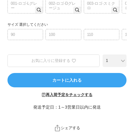
ら
001-ロゴ-Lグレ
002-ロゴ-Dグレ
003-ロゴ-スミク
004
ー
ージュ
ロ
ロッ
探
す
サイズ
選択してください
特
90
100
110
120
集
か
ら
探
お気に入りに登録する
す
子
カートに入れる
ど
も
再入荷予定をチェックする
服
コ
発送予定日：1～3営業日以内に発送
ラ
ム
シェアする
ガ