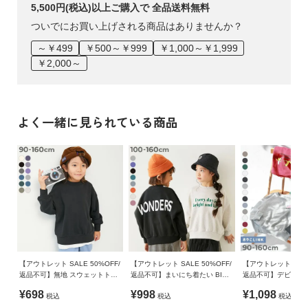
5,500円(税込)以上ご購入で 全品送料無料
・生産時期により、多少色味が異なる場合がございますが、
素材・サイズ等の品質に違いはございません。
ついでにお買い上げされる商品はありませんか？
～￥499
￥500～￥999
￥1,000～￥1,999
￥2,000～
よく一緒に見られている商品
【アウトレット SALE 50%OFF/
【アウトレット SALE 50%OFF/
【アウトレット SALE
返品不可】無地 スウェットトレ
返品不可】まいにち着たい BIG
返品不可】デビラボ 
ーナー
ロゴ オーバーサイズトレーナー
ット プリント トレ
¥698
¥998
¥1,098
税込
税込
税込