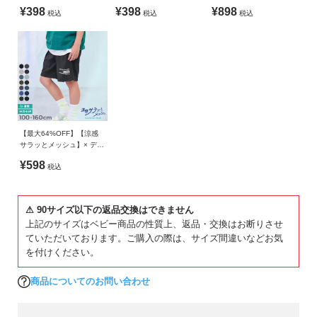
ガ
替 オーバーサイズ 半袖T
プリント半袖Tシャツ
ト＆総柄 ミニ裏毛ハーフ
»サイズガイド
¥398
¥398
¥898
広がる。
税込
税込
税込
シャツ
パンツ
イ
さあ、今日はどれをえらぶ？
素材・仕様
ド
本体：綿75% ポリエステル25% / リブ：綿95% ポリウレタン
■素材
5%
よ
吸汗性が良く、程よい肉感が心地よいCVC裏毛
く
生産国
あ
裏がパイル状になっているので、吸汗性が良く汗ばむ日でも快
る
CHINA
適な着心地。
ご
【最大64%OFF】【涼感
程よく薄手の裏毛は、長いシーズン着まわしやすい素材です。
サラッとメッシュ】× デビ
備考
質
ラボ プリント ハーフパン
毛玉が出来にくいのも嬉しいポイント。
¥598
問
税込
ツ
洗濯方法
洗濯機洗い可(デリケート洗い) / 漂白剤使用不可 / 乾燥機使用
伸縮性：ふつう
FOLLOW
不可 / 日陰つり干し/ 洗濯ネット使用 / プリント部分アイロン
⚠ 90サイズ以下の返品交換はできません
禁止
■スタイリング
上記のサイズはベビー商品の性質上、返品・交換はお断りさせ
ていただいております。ご購入の際は、サイズ間違いなどお気
トップスを主役にデニムやストレッチパンツなどを合わせれ
ご注意事項
を付けください。
ば、通園・通学コーデに。
・摩擦や水、汗などで色が移ることがあります。ご注意くだ
ゆるっとトレンド感のあるボトムスを合わせれば、お出かけコ
さい。
商品についてのお問い合わせ
ーデにも着用できるアイテムです。
・平置きにて採寸しているため、サイズや形に多少の誤差が
生じる場合があります。あらかじめご了承ください。