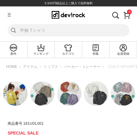
5,500円税込以上ご購入で送料無料
0
ア
カ
ウ
ン
ト
新作
ランキング
カテゴリ
特集
会員登録
ロ
新
グ
規
HOME
アイテム
トップス
パーカー・トレーナー
【SALE 56%O
イ
会
ン
員
登
録
探
す
カ
商品番号
181UDL001
テ
SPECIAL SALE
ゴ