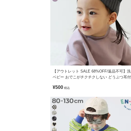
素材
本体：綿100% / リブ：綿95% ポリウレタ
伸縮性
ふつう
備考
【アウトレット SALE 68%OFF/返品不可】
洗濯方法
ベビー おでこがチクチクしない どうぶつ耳
洗濯機洗い可／弱い洗濯処理／漂白剤使用
ト帽
ご注意事項
¥500
税込
・平置きにて採寸しているため、サイズや
・摩擦や水、汗などで色が移ることがあり