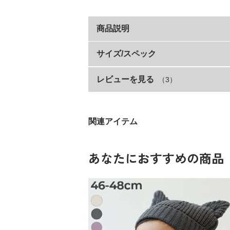
商品説明
オールシーズン着まわせる『無地スウ
サイズ/スペック
レビューを見る
（3）
サイズ
程よい厚さで軽い着心地が魅力。
季節の変わり目の寒暖差や寒い季節の重ね
80cm
ベーシックなデザインなので様々なシーン
90cm
関連アイテム
短いパイルで編みたてた、程よい肉感のミ
100cm
110cm
あなたにおすすめの商品
スウェットのような見た目をしたミニ裏毛
120cm
綿100％素材なので、肌ざわりが優しく、
130cm
140cm
150cm
160cm