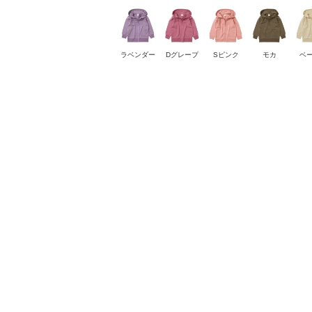
ラベンダー
Dグレープ
Sピンク
モカ
ベ