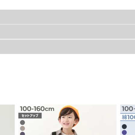
ェットジップパーカー』
着丈
身幅
着にもおすすめ。
37
30
で活躍します。
40
31
ニ裏毛
43
32.5
46
34
素材。
49
36
吸汗性も良いので快適に過ごせます。
52
38
55
40
59
43
62
45