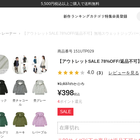
5,500円税込以上ご購入で送料無料
新作
ランキング
カテゴリ
特集
会員登録
トレーナー
【アウトレットSALE 78%OFF/返品不可】無地スウェットジップパ
商品番号
151UTP029
【アウトレットSALE 78%OFF/返品
4.0
（3）
レビューを見る
¥
1,837
のところ
¥
398
税込
ラック
杢チャコー
杢グレー
4
ポイント
ル
SALE
在庫切れ
ルグリ
カーキ
Lパープル
ーン