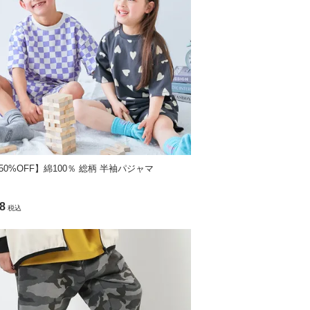
»サイズガイド
50%OFF】綿100％ 総柄 半袖パジャマ
ニング不可
8
税込
。