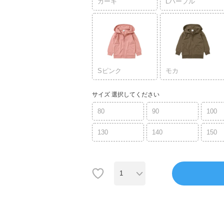
カーキ
Lパープル
Sピンク
モカ
サイズ
選択してください
80
90
100
130
140
150