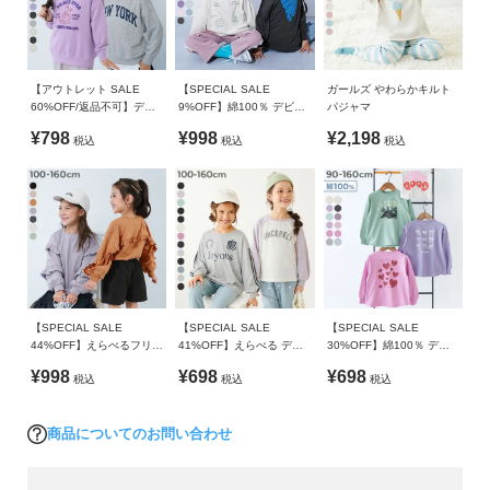
130cm
72
15
ガ
イ
140cm
75
17
ド
150cm
78
18
【アウトレット SALE
【SPECIAL SALE
ガールズ やわらかキルト
160cm
81
19
60%OFF/返品不可】デビ
9%OFF】綿100％ デビラ
パジャマ
よ
ラボ プリント プルパーカ
ボ ガールズ BIGシルエッ
く
¥798
¥998
¥2,198
税込
税込
税込
ー
トプリント袖リブ 長袖Tシ
»サイズガイド
あ
ャツ
素材・仕様
る
ご
本体：綿100% / リブ：綿95% ポリウレタン5% / チュール：
質
ナイロン100%
問
生産国
FOLLOW
CHINA
【SPECIAL SALE
【SPECIAL SALE
【SPECIAL SALE
44%OFF】えらべるフリル
41%OFF】えらべる デザ
30%OFF】綿100％ デビ
アソート ガールズ 長袖T
インアソート ガールズ 長
ラボ ガールズ プリント 長
備考
¥998
¥698
¥698
税込
税込
税込
シャツ
袖Tシャツ
袖Tシャツ
洗濯方法
洗濯機洗い可(デリケート洗い) / 漂白剤使用不可 / 乾燥機使用
商品についてのお問い合わせ
不可 / 日陰つり干し/ プリント部分アイロン禁止