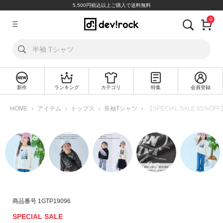
5,500円税込以上ご購入で送料無料
0
ア
カ
ウ
ン
ト
新作
ランキング
カテゴリ
特集
会員登録
ロ
新
グ
規
HOME
アイテム
トップス
長袖Tシャツ
【SPECIAL SALE 6
イ
会
ン
員
登
録
探
す
カ
商品番号
1GTP19096
テ
SPECIAL SALE
ゴ