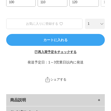
ら
100
110
120
130
探
す
お気に入りに登録する
特
集
か
カートに入れる
ら
探
再入荷予定をチェックする
す
発送予定日：1～3営業日以内に発送
子
ど
も
シェアする
服
コ
ラ
ム
商品説明
ガ