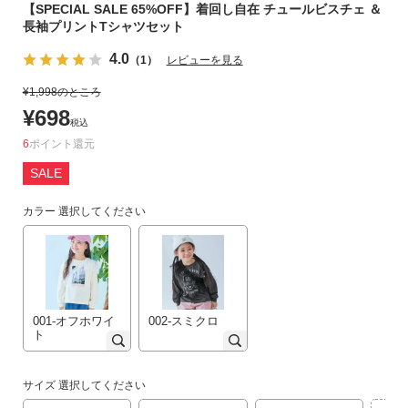
【SPECIAL SALE 65%OFF】着回し自在 チュールビスチェ ＆
リ
長袖プリントTシャツセット
か
ら
4.0
（1）
レビューを見る
探
¥
1,998
のところ
す
¥
698
税込
ラ
6
ポイント
ン
SALE
キ
ン
カラー
選択してください
グ
か
ら
探
す
001-オフホワイ
002-スミクロ
ト
新
作
サイズ
選択してください
か