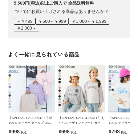
ご注意事項
5,500円(税込)以上ご購入で 全品送料無料
・チュールはデリケート素材ですので、ご使用時はご注意く
ついでにお買い上げされる商品はありませんか？
ださい。
～￥499
￥500～￥999
￥1,000～￥1,999
・摩擦や水、汗などで色が移ることがあります。ご注意くだ
￥2,000～
さい。
・平置きにて採寸しているため、サイズや形に多少の誤差が
生じる場合があります。あらかじめご了承ください。
・生産時期により、多少色味が異なる場合がございますが、
よく一緒に見られている商品
素材・サイズ等の品質に違いはございません。
・ご使用のパソコンやブラウザの環境により、実際の色とは
多少異なる場合がございます。
【SPECIAL SALE 9%OFF】綿
【SPECIAL SALE 41%OFF】え
【SPECIAL SALE 
100％ デビラボ ガールズ BIGシ
らべる デザインアソート ガール
100％ デビラボ ガ
ルエットプリント袖リブ 長袖T
ズ 長袖Tシャツ
ト 長袖Tシャツ
¥998
¥698
¥798
税込
税込
税込
シャツ