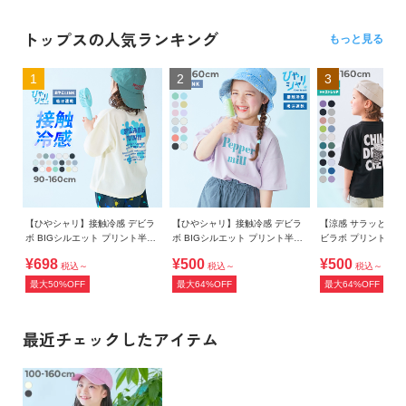
トップスの人気ランキング
もっと見る
1
2
3
【ひやシャリ】接触冷感 デビラ
【ひやシャリ】接触冷感 デビラ
【涼感 サラッとメッ
ボ BIGシルエット プリント半袖
ボ BIGシルエット プリント半袖
ビラボ プリント 半
Tシャツ
Tシャツ
¥698
¥500
¥500
税込～
税込～
税込～
最大50%OFF
最大64%OFF
最大64%OFF
最近チェックしたアイテム