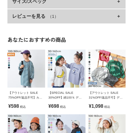
プリントTシャツとチュールビスチェがセットになった
サイズ/スペック
イ
アイテム。
ド・
ヘ
レビューを見る
（1）
トップス
着丈
身幅
袖丈
肩幅
着るだけでトレンド感のあるコーディネートが完成。
ル
別々でも使えるので、着回しの幅が広がるのもポイントです。
100cm
40
39
29
37
プ
110cm
43
41
33.5
39
■素材
あなたにおすすめの商品
デ
120cm
46
43
37.5
41
ビ
素肌に心地よい、綿100%素材
ロ
130cm
50
45
41.5
43
ッ
綿100%なので吸汗性が良く、汗ばむ季節にも快適な着心地。
140cm
54
48
46
46
ク
丈夫で型崩れしにくいため、ご家庭でのお洗濯にも適していま
に
す。
150cm
58
51
52
49
つ
160cm
62
54
54.5
52
い
伸縮性：ふつう
て
【アウトレット SALE
【SPECIAL SALE
【アウトレット SALE
フリル
ゴム上がり
フリル丈
75%OFF/返品不可】カラ
30%OFF】綿100％ デビ
31%OFF/返品不可】デビ
■スタイリング
フルスウェット ふっくら
ラボ BIGシルエット プリ
ラボ BOXシルエット プリ
100cm
66
13.5
¥598
¥698
¥1,098
税込
税込
税込
裏起毛 先染めボーダー ワ
ント袖リブ 長袖Ｔシャツ
ント トレーナー
お
デニムなどパンツと合わせるのはもちろん、
ンピース
110cm
68
14
買
スカートと合わせた大人っぽいコーデもおすすめ。
い
別々でも着用できるので、お好みに合わせてマルチに使えるア
120cm
70
14.5
物
イテムです。