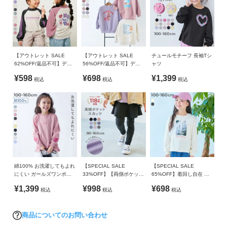
生産国
ガ
イ
CHINA
ド
備考
よ
洗濯方法
【アウトレット SALE
【アウトレット SALE
チュールモチーフ 長袖Tシ
く
62%OFF/返品不可】デビ
56%OFF/返品不可】デビ
ャツ
洗濯機洗い可(デリケート洗い) / 漂白剤使用不可 / 乾燥機使用
ラボ ガールズ プリント ラ
ラボ×【スイーツ】 裏起毛
あ
不可 / 日陰つり干し/ 洗濯ネット使用
¥598
¥698
¥1,399
税込
税込
税込
グラン トレーナー
BIGシルエット プリントト
る
レーナー
ご
ご注意事項
質
・乾燥機のご使用はお避けください。
問
・摩擦や水、汗などで色が移ることがあります。ご注意くだ
さい。
FOLLOW
・平置きにて採寸しているため、サイズや形に多少の誤差が
生じる場合があります。あらかじめご了承ください。
・生産時期により、多少色味が異なる場合がございますが、
綿100% お洗濯してもよれ
【SPECIAL SALE
【SPECIAL SALE
にくい ガールズワンポイ
33%OFF】【両側ポケット
65%OFF】着回し自在 チ
素材・サイズ等の品質に違いはございません。
ント 長袖Tシャツ
付き】ストレッチコットン
ュールビスチェ ＆ 長袖プ
¥1,399
¥998
¥698
・ご使用のパソコンやブラウザの環境により、実際の色とは
税込
税込
税込
10分丈 無地スカッツ
リントTシャツセット
多少異なる場合がございます。
商品についてのお問い合わせ