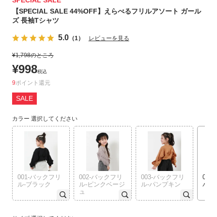
SPECIAL SALE
リ
【SPECIAL SALE 44%OFF】えらべるフリルアソート ガール
か
ズ 長袖Tシャツ
ら
5.0
（1）
レビューを見る
探
す
¥
1,798
のところ
¥
998
税込
ラ
9
ポイント
ン
キ
SALE
ン
カラー
選択してください
グ
か
ら
探
す
001-バックフリ
002-バックフリ
003-バックフリ
011
ル-ブラック
ル-ピンクベージ
ル-パンプキン
バイ
新
ュ
作
か