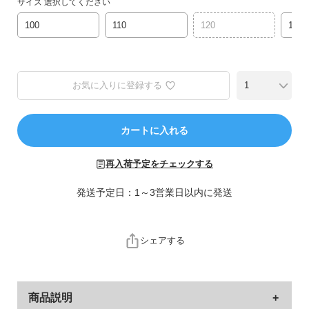
サイズ
選択してください
ら
探
100
110
120
130
す
特
お気に入りに登録する
集
か
ら
カートに入れる
探
す
再入荷予定をチェックする
子
発送予定日：1～3営業日以内に発送
ど
も
服
シェアする
コ
ラ
ム
商品説明
ガ