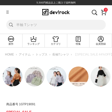
5,500円税込以上ご購入で送料無料
0
ア
カ
ウ
ン
ト
新作
ランキング
カテゴリ
特集
会員登録
ロ
新
グ
規
HOME
アイテム
トップス
長袖Tシャツ
【SPECIAL SALE 44
イ
会
ン
員
登
録
探
す
カ
商品番号
1GTP19091
テ
ゴ