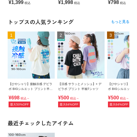
¥1,399
¥1,998
¥798
税込
税込
税込
トップスの人気ランキング
もっと見る
1
2
3
【ひやシャリ】接触冷感 デビラ
【涼感 サラッとメッシュ】× デ
【ひやシャリ】接触
ボ BIGシルエット プリント半袖
ビラボ プリント 半袖Tシャツ
ボ BIGシルエット 
Tシャツ
Tシャツ
¥698
¥500
¥500
税込～
税込～
税込～
最大50%OFF
最大64%OFF
最大64%OFF
最近チェックしたアイテム