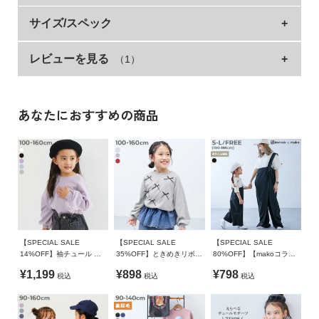
イ
好みに合わせてえらべる3つのフリルデザインが魅力。
サイズ/スペック
ド・
ヘ
カジュアルスタイルにも合わせやすい1枚です。
ル
レビューを見る
（1）
サイズ
着丈
身幅
袖丈
肩幅
プ
■素材
100cm
38
38
27.5
37
デ
素肌に心地よい、綿100%素材
110cm
41
40
32
39
あなたにおすすめの商品
ビ
ロ
120cm
44
42
36
41
綿100%なので吸汗性が良く、汗ばむ季節にも快適な着心地。
ッ
丈夫で型崩れしにくいため、ご家庭でのお洗濯にも適していま
130cm
47.5
44
40
43
ク
す。
140cm
51.5
47
45
46
に
つ
伸縮性：ふつう
150cm
56
50
50.5
49
い
160cm
60.5
53
53
52
て
■スタイリング
【SPECIAL SALE
【SPECIAL SALE
【SPECIAL SALE
»サイズガイド
トップスを主役にデニムなどのカジュアルなアイテムを合わせ
14%OFF】袖チュール 長
35%OFF】ときめきリボン
80%OFF】【makoコラ
お
たスタイリングがおすすめ。
袖Tシャツ
裾ラウンド 長袖Tシャツ
ボ】親子で使える 2WAYワ
素材・仕様
¥1,199
¥898
¥798
買
税込
税込
税込
ンショルダーサロペット
髪はアップスタイルにすると、さらにアクティブな印象になり
い
本体：綿100% / リブ：綿95% ポリウレタン5%
ます。
物