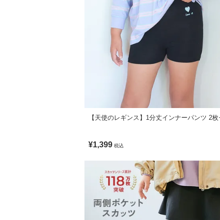
伸縮性：あり
150cm
■スタイリング
160cm
Tシャツやデニムスカートなどを使ったカ
いつもの通園・通学コーデがさらに女の子
素材・仕様
綿60% ポリエステル37% ポリウレタン3%
生産国
CHINA
【天使のレギンス】1分丈インナーパンツ 2枚
備考
¥1,399
税込
洗濯方法
洗濯機洗い可(弱い洗濯処理) / 漂白剤使用不
ご注意事項
・乾燥機のご使用はお避けください。
・摩擦や水、汗などで色が移ることがあり
・平置きにて採寸しているため、サイズや