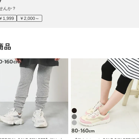
料
せんか？
￥1,999
￥2,000～
商品