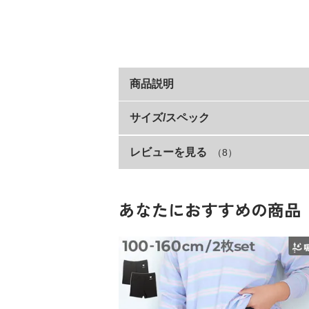
商品説明
優しいはき心地の『メロウリブレギン
サイズ/スペック
レビューを見る
（8）
サイズ
裾のさりげないメロウが女の子らしさを演
締め付け感が少ないので、ルームウェアと
80cm
いつものコーデに甘さを加えてくれるアイ
90cm
あなたにおすすめの商品
■素材
100cm
心地よいフィット感のあるテレコ素材
110cm
120cm
縦方向に溝のあるカットソー生地。
ほどよい厚みがあり、横にしっかりストレ
130cm
140cm