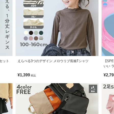
55
83
59.
57
88
63.
ジュアルなコーディネートに、甘さを加えるアクセントとして取り入れる
らしくアップデートします。
セット
えらべる3つのデザイン メロウリブ長袖Tシャツ
【SPE
いい 
¥1,399
¥2,79
税込
可 / 乾燥機使用不可 / 日陰つり干し
ます。ご注意ください。
形に多少の誤差が生じる場合があります。あらかじめご了承ください。