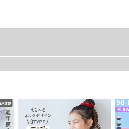
ス』
ウエスト
総丈
股
出。
して着用するのもおすすめ。
40
39.3
22.
テムです。
42
47.3
29.
44
52.9
34.
46
60.9
41.
49
66.9
46.
ッチします。
51
71.9
50.
53
76.9
54.