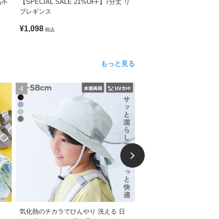
品不
【SPECIAL SALE 21%OFF】7分丈 リ
10分丈天使のレギンス
ブレギンス
¥1,098
¥1,098
税込
税込
もっと見る
4
5
気化熱のチカラでひんやり 洗える 日
着脱しやすい 水抜き ツー