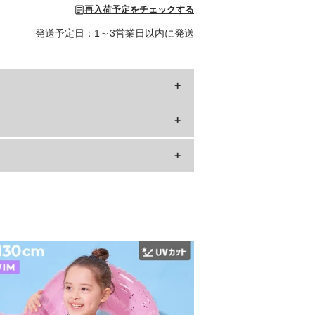
再入荷予定をチェックする
発送予定日：1～3営業日以内に発送
下
もも幅
6
13
6
13.5
6
13.8
6
14.5
6
15.3
6
16
6
16.8