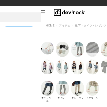
HOME
アイテム
靴下・タイツ・レギンス
新規会員登録
杢チャコー
杢グレー
グレージュ
Gグリーン
ル