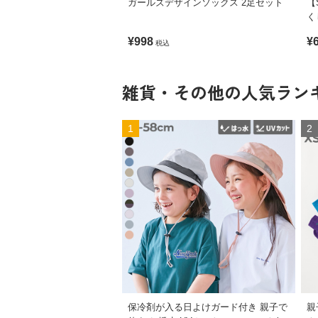
ガールズデザインソックス 2足セット
【
く
¥998
¥
税込
雑貨・その他の人気ラン
1
2
保冷剤が入る日よけガード付き 親子で
親