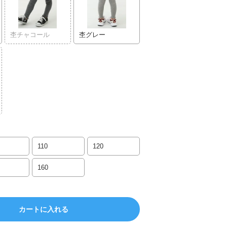
杢チャコール
杢グレー
110
120
160
カートに入れる