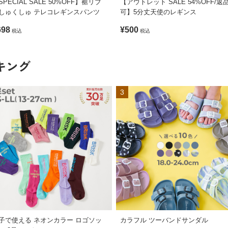
SPECIAL SALE 50%OFF】裾リブ
【アウトレット SALE 54%OFF/返
しゅくしゅ テレコレギンスパンツ
可】5分丈天使のレギンス
698
¥500
税込
税込
キング
3
子で使える ネオンカラー ロゴソッ
カラフル ツーバンドサンダル