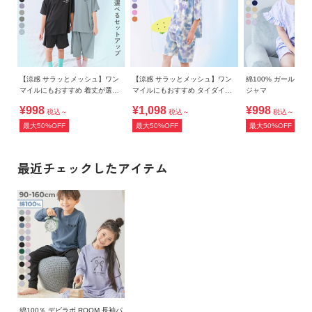
・平置きにて採寸しているため、サイズや形に多少の誤差が
生じる場合があります。あらかじめご了承ください。
・生産時期により、多少色味が異なる場合がございますが、
素材・サイズ等の品質に違いはございません。
・ご使用のパソコンやブラウザの環境により、実際の色とは
【涼感 サラッとメッシュ】ワン
【涼感 サラッとメッシュ】ワン
綿100% ガールズ 
多少異なる場合がございます。
マイルにもおすすめ 着丈が選べ
マイルにもおすすめ タイダイパ
ジャマ
るパジャマ
ジャマ
¥998
¥1,098
¥998
税込～
税込～
税込～
最大50%OFF
最大50%OFF
最大50%OFF
最近チェックしたアイテム
綿100％ デビラボ ROOM 長袖パ