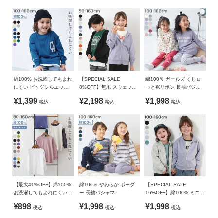
素肌に心地よい、綿100%素材
90cm
42
53.6
33
23.5
100cm
44
59.6
39
23.5
綿100%なので吸汗性が良く、汗ばむ季節にも快適な着心地。
丈夫で型崩れしにくいため、ご家庭でのお洗濯にも適していま
110cm
46
67.6
45.7
24.5
す。
120cm
49
74.6
51.7
25.5
伸縮性：ふつう
130cm
52
80.6
56.7
26.5
綿100% お洗濯してもよれ
【SPECIAL SALE
綿100％ ガールズ くしゅ
140cm
54
88.1
62.8
28
にくい ビッグシルエット
8%OFF】無地 スウェット
っと裾リボン 長袖パジャ
袖リブ ワンポイント刺繍
ジップパーカー
マ
¥1,399
¥2,198
¥1,998
150cm
57
95.1
67.9
29.5
税込
税込
税込
アソート 長袖Tシャツ
160cm
59
101.1
73
31
トップス(ガールズ)
着丈
身幅
袖丈
肩幅
90cm
41
31.5
30.3
21.5
100cm
44
33
33
23
110cm
47
35
37
25
【最大41%OFF】綿100%
綿100％ やわらか ボーダ
【SPECIAL SALE
お洗濯してもよれにくい
ー 長袖パジャマ
16%OFF】綿100% ミニ裏
120cm
50
37
41.25
26.5
無地 ビッグシルエット 袖
毛 スタンドカラー ジップ
¥898
¥1,998
¥1,998
税込
税込
税込
リブ 長袖Tシャツ
ジャケット
130cm
54
39
45.5
28