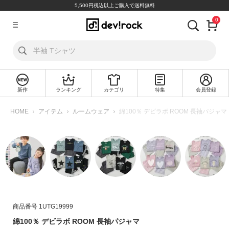
5,500円税込以上ご購入で送料無料
0
ア
カ
ウ
ン
ト
新作
ランキング
カテゴリ
特集
会員登録
ロ
新
グ
規
HOME
アイテム
ルームウェア
綿100％ デビラボ ROOM 長袖パジャマ
イ
会
ン
員
登
録
探
す
カ
商品番号
1UTG19999
テ
綿100％ デビラボ ROOM 長袖パジャマ
ゴ