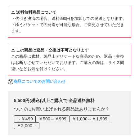
140cm
58
42
50.25
29.5
⚠ 送料無料商品について
・代引き決済の場合、送料880円を加算しての発送となります。
150cm
62
45
56.5
31
・ゆうパケットでの発送が可能な場合、ご変更させていただき
160cm
65
47
59.75
32.5
ます。
ボトムス(ガールズ)
ウエスト
総丈
股下
もも幅
⚠ この商品は返品・交換は不可となります
90cm
42
54.7
33.5
21.6
この商品は素材、製品上デリケートな商品のため、返品・交換
100cm
44
60.8
39
21.6
はお断りさせていただいております。ご購入の際は、サイズ間
違いなどお気を付けください。
110cm
46
69
46
22.6
120cm
49
76.2
51.8
23.6
商品についてのお問い合わせ
130cm
52
82.2
56.7
24.6
5,500円(税込)以上ご購入で 全品送料無料
140cm
54
89.7
62.8
26
ついでにお買い上げされる商品はありませんか？
150cm
57
96
68
27.6
～￥499
￥500～￥999
￥1,000～￥1,999
160cm
59
102.5
73
29.1
￥2,000～
»サイズガイド