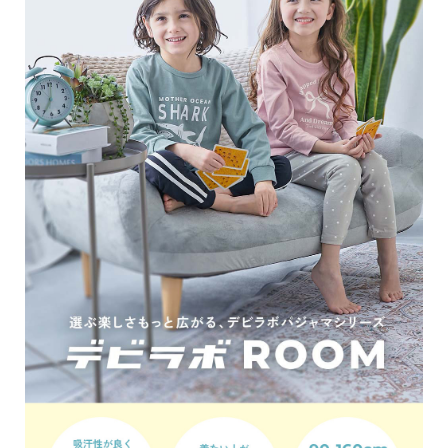
イ
ド・
ヘ
ル
プ
デ
ビ
ロ
ッ
ク
に
つ
い
て
お
買
い
物