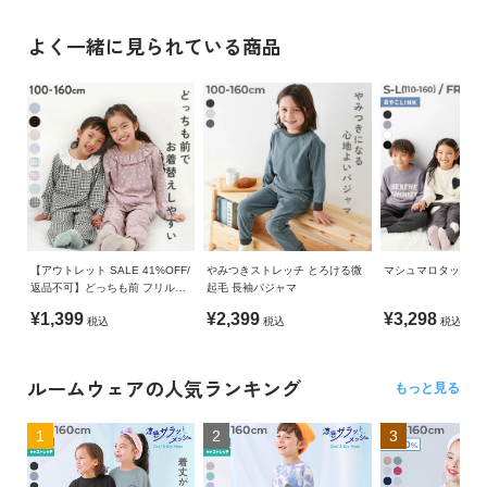
素材・仕様
よく一緒に見られている商品
【ボーイズ】
本体:綿100%
リブ:綿95% ポリウレタン5%
【ガールズ】
[トップス] 本体:綿100% リブ:綿95% ポリウレタン5%
[パンツ] 綿100%
生産国
CHINA
【アウトレット SALE 41%OFF/
やみつきストレッチ とろける微
マシュマロタッチ パ
返品不可】どっちも前 フリルパ
起毛 長袖パジャマ
備考
ジャマ
¥1,399
¥2,399
¥3,298
税込
税込
税込
洗濯方法
洗濯機洗い可(デリケート洗い) / 漂白剤使用不可 / 乾燥機使用
不可 / 日陰つり干し
ルームウェアの人気ランキング
もっと見る
ご注意事項
1
2
3
・摩擦や水、汗などで色が移ることがあります。ご注意くだ
さい。