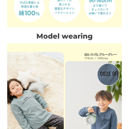
ガ
イ
ド
よ
く
あ
る
ご
質
問
FOLLOW