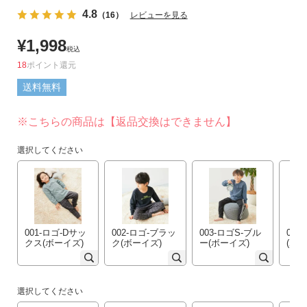
リ
4.8
（16）
レビューを見る
か
¥
1,998
ら
税込
探
18
ポイント
す
送料無料
ラ
※こちらの商品は【返品交換はできません】
ン
キ
選択してください
ン
グ
か
ら
探
す
001-ロゴ-Dサッ
002-ロゴ-ブラッ
003-ロゴS-ブル
004
クス(ボーイズ)
ク(ボーイズ)
ー(ボーイズ)
(ボ
新
作
選択してください
か