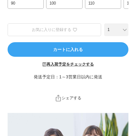
ら
90
100
110
120
探
す
お気に入りに登録する
特
集
か
カートに入れる
ら
探
再入荷予定をチェックする
す
発送予定日：1～3営業日以内に発送
子
ど
も
シェアする
服
コ
ラ
ム
ガ