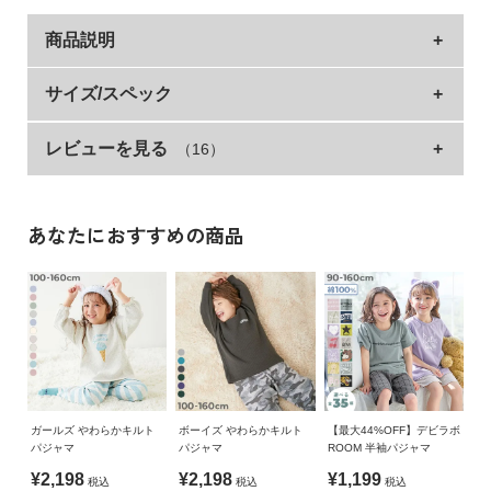
商品説明
ロゴやプリントデザインなど、着たい！がみつかるデ
サイズ/スペック
ザインバリエーションが魅力。
レビューを見る
（16）
トップス(ボーイズ)
着丈
身幅
袖丈
肩幅
おうち時間がもっと楽しくなるアイテム。
股上深めでお腹をしっかり覆うので、冷え対策に〇
90cm
41
32
29
24
おうち時間にはもちろん、旅行や宿泊行事にもおすすめです。
100cm
44
34
31.5
26
あなたにおすすめの商品
■シリーズ
110cm
47
36
35.5
28
120cm
50
38
39.5
30
デビラボROOM
130cm
54
40
43.5
32
えらべるデザインバリエーション
140cm
58
43
48
34
綿100％
150cm
62
46
54
36
ロゴやプリントデザインなど、着たい！がみつかるデザインバ
160cm
65
48
57
38
リエーションが魅力。
ガールズ やわらかキルト
ボーイズ やわらかキルト
【最大44%OFF】デビラボ
パジャマ
パジャマ
ROOM 半袖パジャマ
パンツ(ボーイズ)
ウエスト
総丈
股下
もも幅
¥2,198
¥2,198
¥1,199
■素材
税込
税込
税込