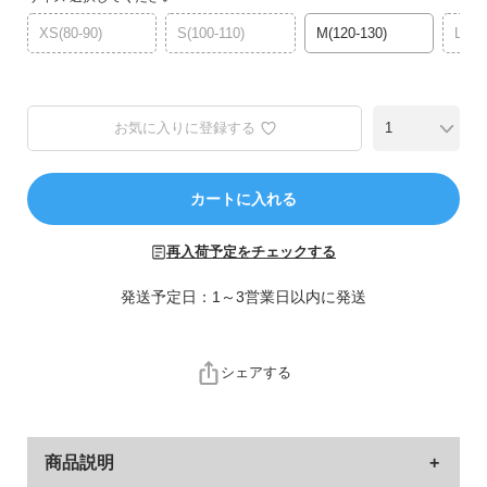
ら
探
XS(80-90)
S(100-110)
M(120-130)
L(14
す
特
お気に入りに登録する
集
か
ら
カートに入れる
探
す
再入荷予定をチェックする
子
発送予定日：1～3営業日以内に発送
ど
も
服
シェアする
コ
ラ
ム
商品説明
ガ