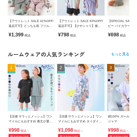
【アウトレット SALE 41%OFF/
【アウトレット SALE 63%OFF/
【SPECIAL SALE 
返品不可】どっちも前 フリルパ
返品不可】【ひやシャリ】接触
ビー バイカラータイ
ジャマ
冷感 普段使いもしやすいパジャ
付き)
¥1,399
¥798
¥698
税込
税込
税込
マ
ルームウェアの人気ランキング
もっと見る
1
2
3
【涼感 サラッとメッシュ】ワン
【涼感 サラッとメッシュ】ワン
綿100% ガールズ 
マイルにもおすすめ 着丈が選べ
マイルにもおすすめ タイダイパ
ジャマ
るパジャマ
ジャマ
¥998
¥1,098
¥998
税込～
税込～
税込～
最大50%OFF
最大50%OFF
最大50%OFF