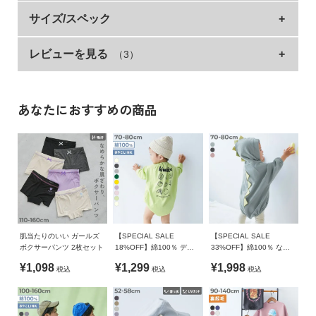
イ
家族で楽しむ『クリスマス なりきりパーカー』
サイズ/スペック
ド・
ヘ
街中がキラキラ輝き、サンタがソリに乗ってシャンシャンと近
ル
レビューを見る
（3）
サイズ
着丈
身幅
袖丈
肩幅
づいてきた！
プ
今年のクリスマスはママ・パパも一緒に楽しんでみない？
XS(80-90)
40
38
24.5
36
思わず写真を撮りたくなるようなリンクコーデで、今年のホリ
デ
S(100-110)
46
42
33
40
デーシーズンはもっと楽しく、もっと親子に。
あなたにおすすめの商品
ビ
M(120-130)
53
46
41
44
ロ
■素材
ッ
L(140-150)
61
52
51.5
50
ふんわりもこもこと、温かみのあるボア素材
ク
LL(160-170)
67
61
56.5
59
に
柔らかな毛足が心地よい、ケーブル柄のボア素材。
つ
»サイズガイド
ほっこりあたたかみのある見た目なので、秋冬にぴったりで
い
素材・仕様
す。
て
肌当たりのいい ガールズ
【SPECIAL SALE
【SPECIAL SALE
本体：ポリエステル100% / その他：綿100% / リブ：綿95%
ボクサーパンツ 2枚セット
18%OFF】綿100％ デビ
33%OFF】綿100％ なり
伸縮性：ふつう
ポリウレタン5%
お
ラボ プリント ゆったり 長
きり アソート ロンパース
¥1,098
¥1,299
¥1,998
税込
税込
税込
袖 ロンパース
買
生産国
い
物
CHINA