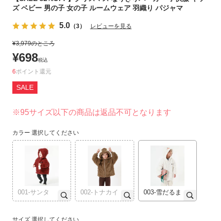
ズ ベビー 男の子 女の子 ルームウェア 羽織り パジャマ
リ
か
5.0
（3）
レビューを見る
ら
探
¥
3,979
のところ
す
¥
698
税込
6
ポイント
ラ
SALE
ン
キ
ン
※95サイズ以下の商品は返品不可となります
グ
か
カラー
選択してください
ら
探
す
新
001-サンタ
002-トナカイ
003-雪だるま
作
か
サイズ
選択してください