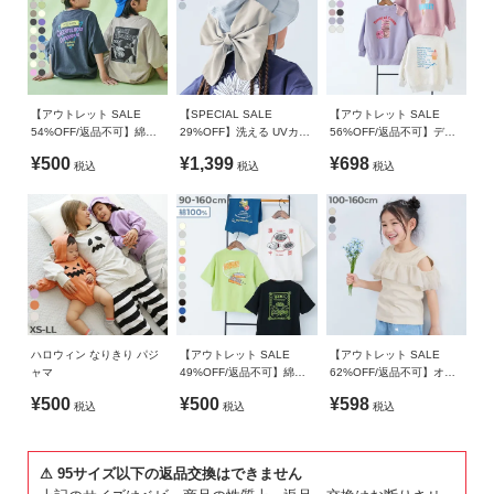
ガ
イ
備考
ド
洗濯方法
洗濯機洗い可(デリケート洗い) / 漂白剤使用不可 / 乾燥機使用
よ
不可 / 日陰つり干し/ 洗濯ネット使用
【アウトレット SALE
【SPECIAL SALE
【アウトレット SALE
54%OFF/返品不可】綿
29%OFF】洗える UVカッ
56%OFF/返品不可】デビ
く
100％ デビラボ スーパー
ト 撥水 ネックカバーリボ
ラボ×【スイーツ】 裏起毛
あ
¥500
¥1,399
¥698
ご注意事項
税込
税込
税込
BIGシルエット プリント半
ンハット
BIGシルエット プリントト
る
袖Tシャツ
レーナー
・素材の特性上、摩擦や洗濯により毛羽立ち、毛羽落ちが生
ご
じる恐れがあります。
質
・摩擦や水、汗などで色が移ることがあります。ご注意くだ
問
さい。
・平置きにて採寸しているため、サイズや形に多少の誤差が
FOLLOW
生じる場合があります。あらかじめご了承ください。
・生産時期により、多少色味が異なる場合がございますが、
ハロウィン なりきり パジ
【アウトレット SALE
【アウトレット SALE
素材・サイズ等の品質に違いはございません。
ャマ
49%OFF/返品不可】綿
62%OFF/返品不可】オフ
100％ デビラボ×【アジア
ショルシフォンTシャツ
¥500
¥500
¥598
税込
税込
税込
食堂】 BIGシルエット プ
リント半袖Tシャツ
⚠ 95サイズ以下の返品交換はできません