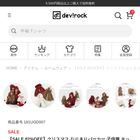
5,500円税込以上ご購入で送料無料
0
ア
カ
ウ
ン
ト
新作
ランキング
カテゴリ
特集
会員登録
ロ
新
グ
規
HOME
アイテム
ルームウェア
【SALE 82%OFF】クリスマス なり
イ
会
ン
員
登
録
探
す
商品番号
181UGD007
カ
テ
SALE
ゴ
【SALE 82%OFF】クリスマス なりきりパーカー 子供服 キッ