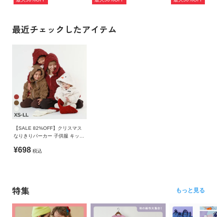
最近チェックしたアイテム
【SALE 82%OFF】クリスマス
なりきりパーカー 子供服 キッズ
ベビー 男の子 女の子 ルームウ
¥698
税込
ェア 羽織り パジャマ
特集
もっと見る