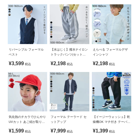
ガ
一生に一度を、君らしく。
イ
130cm
54
74
49.2
29.5
ド・
140cm
57
81
55
31.5
ヘ
ぽかぽかとした春の陽気と共に、たくさんの「一生に一度」が
ル
やってくる。
150cm
59.5
87.5
59.7
33.5
プ
160cm
62
94
64.7
35.5
ドキドキするお受験。
デ
大好きなお友達、先生とのお別れ。
リバーシブル フォーマル
【水はじく】撥水ナイロン
えらべる フォーマルデザ
»サイズガイド
ビ
ベスト
トラックパンツ(セットア
インシャツ
ぴかぴかのランドセル。
ップ可能)
ロ
素材・仕様
¥3,599
¥2,198
¥2,198
税込
税込
税込
ッ
「一生に一度」の大切な瞬間を、君らしいスタイルで楽しんで
ポリエステル100%
ク
ほしい。
に
生産国
つ
そんな思いを込めて作った、1000通りから選べる新しいフォー
CHINA
い
マルスタイル。
て
備考
■素材
洗濯方法
気化熱のチカラでひんやり
フォーマル テーラード セ
【イージーウォッシュ】乾
お
きちんと感のある、さらっとした素材
UVカット あご紐が取り替
ットアップ
燥機OK マチ付き テーパー
洗濯機洗い可(デリケート洗い) / 漂白剤使用不可 / 乾燥機使用
買
えやすい 形がえらべる 赤
ドパンツ
不可 / 日陰つり干し/ 洗濯ネット使用
¥1,599
¥7,999
¥1,399
い
税込
税込
税込
白帽(替えゴム紐付き)
しっかりとした素材なのに軽く、長時間の着用も快適。
物