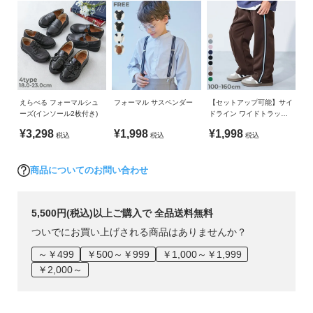
シワになりにくく、型崩れしにくいのも嬉しいポイントです。
ご注意事項
ガ
・柔軟剤や乾燥機のご使用はお避けください。
イ
伸縮性：なし
・摩擦や水、汗などで色が移ることがあります。ご注意くだ
ド
さい。
■スタイリング
・平置きにて採寸しているため、サイズや形に多少の誤差が
よ
生じる場合があります。あらかじめご了承ください。
シャツやベストと合わせてセミフォーマルとしての着用がおす
く
・梱包時の畳みシワが生じる場合がございますが、あらかじ
えらべる フォーマルシュ
フォーマル サスペンダー
【セットアップ可能】サイ
すめ。
あ
ーズ(インソール2枚付き)
ドライン ワイドトラック
めご了承ください。
カジュアルなトップスを合わせて、普段使いもしやすいアイテ
パンツ
る
¥3,298
¥1,998
¥1,998
・生産時期により、多少色味が異なる場合がございますが、
ムです。
税込
税込
税込
ご
素材・サイズ等の品質に違いはございません。
質
・ご使用のパソコンやブラウザの環境により、実際の色とは
商品についてのお問い合わせ
問
多少異なる場合がございます。
FOLLOW
5,500円(税込)以上ご購入で 全品送料無料
ついでにお買い上げされる商品はありませんか？
～￥499
￥500～￥999
￥1,000～￥1,999
￥2,000～