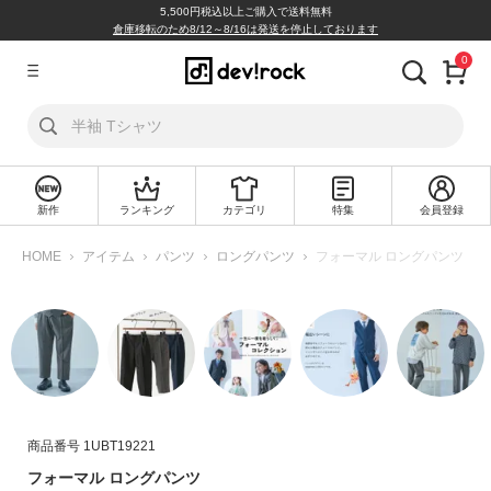
5,500円税込以上ご購入で送料無料
倉庫移転のため8/12～8/16は発送を停止しております
0
ア
カ
ウ
ン
ト
新作
ランキング
カテゴリ
特集
会員登録
ロ
新
グ
規
HOME
アイテム
パンツ
ロングパンツ
フォーマル ロングパンツ
イ
会
ン
員
登
録
探
す
商品番号
1UBT19221
カ
フォーマル ロングパンツ
テ