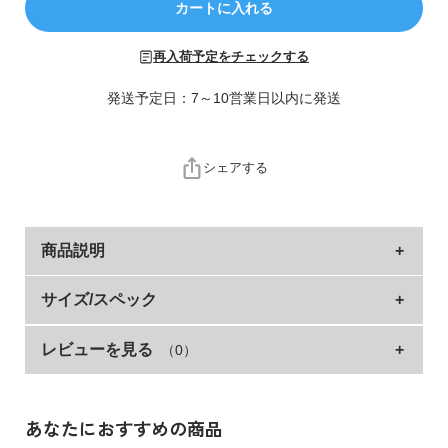
カートに入れる
ら
探
再入荷予定をチェックする
す
発送予定日：7～10営業日以内に発送
特
集
か
シェアする
ら
探
す
商品説明
子
発表会やセミフォーマルシーンなどに使える、単品の
サイズ/スペック
ど
フォーマルパンツ。
も
服
レビューを見る
（0）
サイズ
ウエスト
総丈
股下
もも幅
コ
・パンツの形、デザインは180BFM003と同タイプです。
100cm
45
54
32.4
25
ラ
ム
110cm
48
61
38.4
26
■シリーズ
あなたにおすすめの商品
120cm
51
67.5
44
27.5