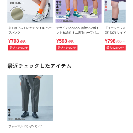
よくばりストレッチ ツイル ハー
デザインいろいろ 無地ワンポイ
【イージーウォッシ
フパンツ
ント＆総柄 ミニ裏毛ハーフパン
OK 防汚 サイドポケ
ツ
パンツ
¥798
¥598
¥798
税込～
税込～
税込～
最大42%OFF
最大45%OFF
最大42%OFF
最近チェックしたアイテム
フォーマル ロングパンツ