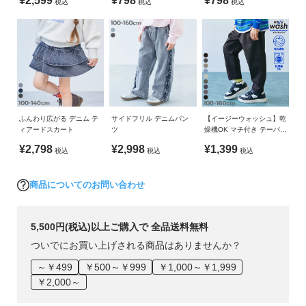
¥2,599
¥798
¥798
ガ
税込
税込
税込
イン 裏起毛ワンピース
イ
ご注意事項
ド
・平置きにて採寸しているため、サイズや形に多少の誤差が
生じる場合がございます。あらかじめご了承ください。
よ
・摩擦や水、汗などで色が移ることがあります。ご注意くだ
く
さい。
あ
・素材の特性上、摩擦や洗濯により毛羽立ち、毛羽落ちが生
る
じる恐れがあります。
ふんわり広がる デニム テ
サイドフリル デニムパン
【イージーウォッシュ】乾
ご
ィアードスカート
ツ
燥機OK マチ付き テーパー
・生産時期により、多少色味が異なる場合がございますが、
ドパンツ
質
¥2,798
¥2,998
¥1,399
素材・サイズ等の品質に違いはございません。
税込
税込
税込
問
・ご使用のパソコンやブラウザの環境により、実際の色とは
多少異なる場合がございます。
商品についてのお問い合わせ
FOLLOW
5,500円(税込)以上ご購入で 全品送料無料
ついでにお買い上げされる商品はありませんか？
～￥499
￥500～￥999
￥1,000～￥1,999
￥2,000～