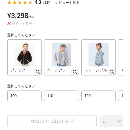
4.3
（16）
レビューを見る
リ
か
¥
3,298
税込
ら
30
ポイント
探
す
選択してください
ラ
ン
キ
ン
ブラック
ペールグレー
ストーンブルー
ネイ
グ
か
ら
選択してください
探
100
110
120
130
す
新
作
お気に入りに登録する
か