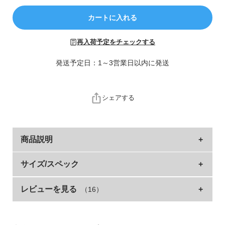
ら
探
カートに入れる
す
再入荷予定をチェックする
特
集
発送予定日：1～3営業日以内に発送
か
ら
探
シェアする
す
子
商品説明
ど
も
ゆるっとしたシルエットに、袖と背中にタックを施し
サイズ/スペック
服
たおしゃれなマウンテンパーカー。
コ
ラ
レビューを見る
（16）
サイズ
着丈
身幅
袖丈
肩幅
シンプルなデザインなのでどんなアイテムとも合わせやすく、
ム
長いシーズン活用できる1枚です。
100cm
41
44
31.5
35
コードを調整すると2つのシルエットが楽しめます。
110cm
44
47
36.5
38
ガ