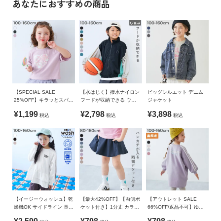
あなたにおすすめの商品
イ
■素材
120cm
47
50
40
41
ド・
ヘ
表面に少し起毛をかけた、ポリエステルピーチ素材
130cm
50
53
43.5
44
ル
140cm
54
57
46.5
48
プ
桃の肌のようなふんわりとした肌ざわりが特徴。
表面にあまり光沢がなく、柔らかな印象を与えてくれます。
150cm
58
61
49.5
52
デ
160cm
61
65
52.5
56
ビ
伸縮性：なし
ロ
【SPECIAL SALE
【水はじく】撥水ナイロン
ビッグシルエット デニム
»サイズガイド
ッ
25%OFF】キラッとスパン
フードが収納できる ウイ
ジャケット
■スタイリング
コール刺繍 半袖Tシャツ
ンドブレーカー
素材・仕様
ク
¥1,199
¥2,798
¥3,898
税込
税込
税込
表面に少し起毛をかけた、ポリエステルピーチ素材
に
ポリエステル100%
つ
桃の肌のようなふんわりとした肌ざわりが特徴。
い
生産国
表面にあまり光沢がなく、柔らかな印象を与えてくれます。
て
CHINA
お
備考
買
洗濯方法
【イージーウォッシュ】乾
【最大42%OFF】【両側ポ
【アウトレット SALE
い
燥機OK サイドライン 長袖
ケット付き】1分丈 カラフ
66%OFF/返品不可】ゆる
洗濯機洗い可(デリケート洗い) / 漂白剤使用不可 / 乾燥機使用
物
チュニック
ル 無地スカッツ
っとシルエット サイドラ
不可 / 日陰つり干し/ 洗濯ネット使用