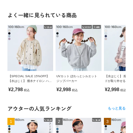
よく一緒に見られている商品
【SPECIAL SALE 15%OFF】
UVカット ぽわっとシルエット
【水はじく】 撥水ナ
【水はじく】 撥水ナイロン ハー
ジップパーカー
ドが取り外せる フリ
ト総柄 ギャザージャケット
ブレーカー
¥2,798
¥2,998
¥2,998
税込
税込
税込
アウターの人気ランキング
もっと見る
1
2
3