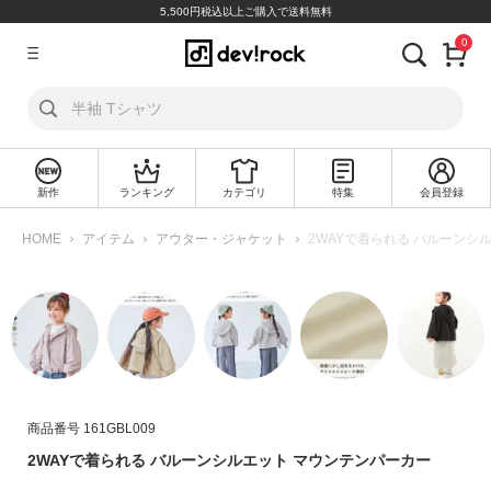
5,500円税込以上ご購入で送料無料
0
ア
カ
ウ
ン
ト
新作
ランキング
カテゴリ
特集
会員登録
ロ
新
グ
規
HOME
アイテム
アウター・ジャケット
2WAYで着られる バルーンシ
イ
会
ン
員
登
録
探
す
商品番号
161GBL009
カ
2WAYで着られる バルーンシルエット マウンテンパーカー
テ
ゴ