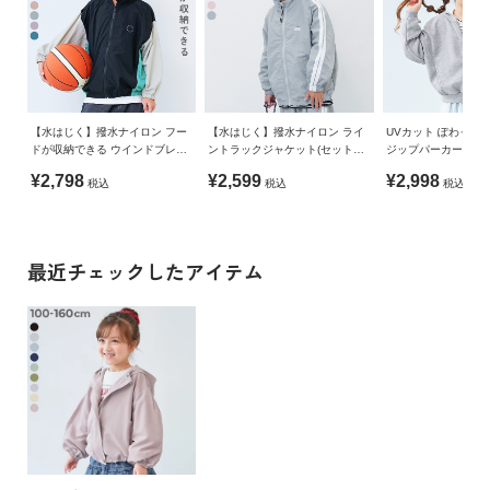
【水はじく】撥水ナイロン フー
【水はじく】撥水ナイロン ライ
UVカット ぽわっと
ドが収納できる ウインドブレー
ントラックジャケット(セットア
ジップパーカー
カー
ップ可能)
¥2,798
¥2,599
¥2,998
税込
税込
税込
最近チェックしたアイテム