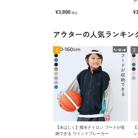
ア
ケ
¥3,898
¥
税込
アウターの人気ランキン
1
2
【水はじく】撥水ナイロン フードが収
【
納できる ウインドブレーカー
ッ