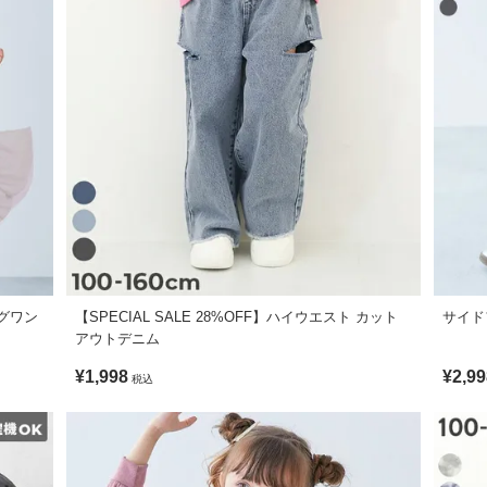
も合わせやすいアイテム。
す。
可 / 乾燥機使用不可 / 日陰つり干し/ 洗濯ネット使用
で、色落ち・色移りしますので、ご使用の際はご注意ください。
のシートなど)との組み合わせはお避けください。
ングワン
【SPECIAL SALE 28%OFF】ハイウエスト カット
サイド
形に多少の誤差が生じる場合があります。また、製品加工のため色ごと
アウトデニム
がございますが、素材・サイズ等の品質に違いはございません。
¥1,998
¥2,99
税込
り、実際の色とは多少異なる場合がございます。