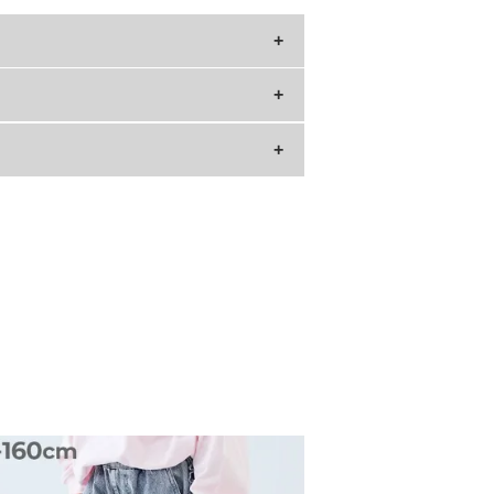
丈
肩幅
.5
39
3
41
7
43
.5
46
.5
49
0
52
.5
55
»サイズガイド