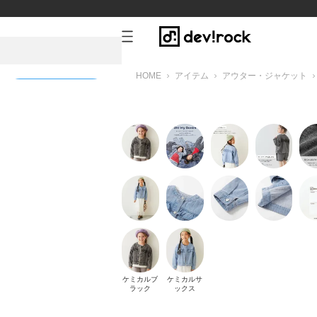
HOME
アイテム
アウター・ジャケット
新規会員登録
ス
ケミカルブ
ケミカルサ
ラック
ックス