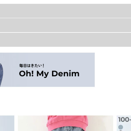
ット。
ップします。
着丈
身幅
袖
トアップもおすすめです。
36
40
28
し デニム フリル スコート
39
42
3
42
44
3
45
47
40
48
50
44
。
51
53
5
54
56
52
タイルが完成。