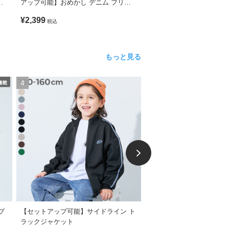
プ
アップ可能】おめかし デニム フリル
く】 撥水ナイロン ハート
スコート
ージャケット
¥2,399
¥2,798
税込
税込
もっと見る
4
5
プ
【セットアップ可能】サイドライン ト
【水はじく】 撥水ナイロン
ラックジャケット
取り外せる フリル ウイン