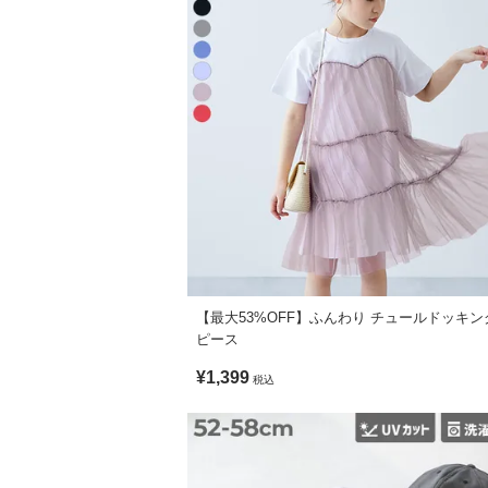
綿100%
パンツスタイルにも、スカートスタイルに
ワンピースの上から羽織るのもおすすめで
生産国
CHINA
備考
洗濯方法
洗濯機洗い可(弱い洗濯処理) / 漂白剤使用不
ご注意事項
・素材の特性上、摩擦や水濡れお洗濯など
・淡色のもの(ソファー、靴、バッグ、車
【最大53%OFF】ふんわり チュールドッキ
・平置きにて採寸しているため、サイズや
ピース
あらかじめご了承ください。
・生産時期により、多少色味が異なる場合
¥1,399
税込
・ご使用のパソコンやブラウザの環境によ