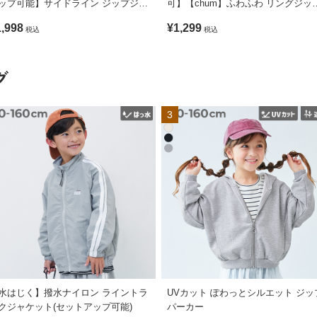
ップ可能】サイドライン ジップジャ
可】【chum】ふわふわ リングジッ
ット
ファーパーカー
1,998
¥1,299
税込
税込
グ
3
水はじく】撥水ナイロン ライントラ
UVカット ぽわっとシルエット ジッ
クジャケット(セットアップ可能)
パーカー