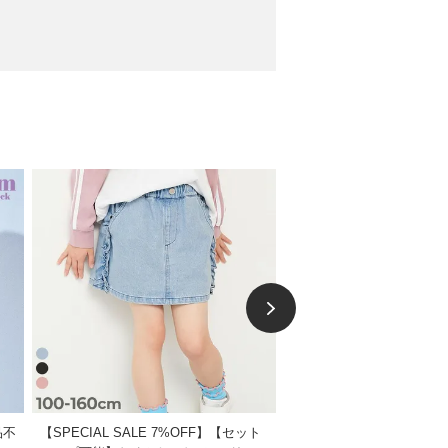
品不
【SPECIAL SALE 7%OFF】【セット
【SPECIAL SALE 15%