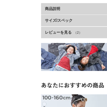
商品説明
前後のフリルがかわいいデニムジャケ
サイズ/スペック
着るだけでいつものコーデがワンランクア
レビューを見る
（2）
サイズ
別ページで販売しているアイテムとのセッ
100cm
1GBT19078 【セットアップ可能】おめか
110cm
■素材
120cm
柔らかな肌ざわりをしたデニム素材
130cm
140cm
季節問わず着やすい柔らかな風合いが魅力
程よい厚みで軽い着心地も特徴です。
150cm
あなたにおすすめの商品
160cm
伸縮性：なし
■スタイリング
素材・仕様
いつもコーデにプラスすれば、トレンドス