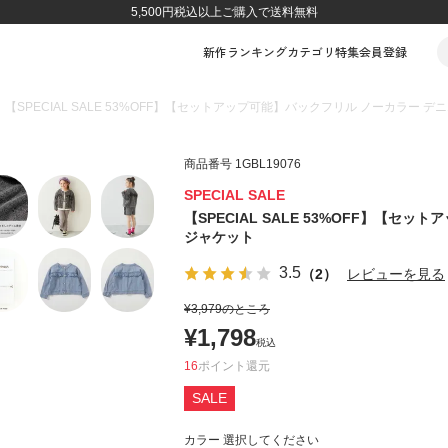
5,500円税込以上ご購入で送料無料
新作
ランキング
カテゴリ
特集
会員登録
【SPECIAL SALE 53%OFF】【セットアップ可能】バックフリル ノーカラー 
商品番号
1GBL19076
SPECIAL SALE
【SPECIAL SALE 53%OFF】【セ
ジャケット
3.5
（2）
レビューを見る
¥
3,979
のところ
¥
1,798
税込
16
ポイント
SALE
カラー
選択してください