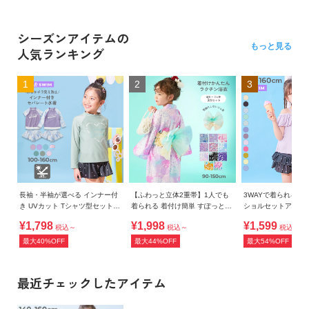
シーズンアイテムの
もっと見る
人気ランキング
1
2
3
長袖・半袖が選べる インナー付
【ふわっと立体2重帯】1人でも
3WAYで着られる U
き UVカット Tシャツ型セットア
着られる 着付け簡単 すぽっと
ショルセットアップ
ップ水着
ワンピース型浴衣
¥1,798
¥1,998
¥1,599
税込～
税込～
税込～
最大40%OFF
最大44%OFF
最大54%OFF
最近チェックしたアイテム