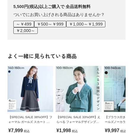
・摩擦や水、汗などで色が移ることがあります。ご注意くだ
5,500円(税込)以上ご購入で 全品送料無料
さい。
表面の凹凸と、柔らかな風合いが特徴です。
・平置きにて採寸しているため、サイズや形に多少の誤差が
ついでにお買い上げされる商品はありませんか？
生じる場合があります。あらかじめご了承ください。
～￥499
￥500～￥999
￥1,000～￥1,999
・生産時期により、多少色味が異なる場合がございますが、
・袴スカート：ハリ感のあるツイル素材
￥2,000～
素材・サイズ等の品質に違いはございません。
・ご使用のパソコンやブラウザの環境により、実際の色とは
きれいなシルエットがでるよう、程よいハリ感をもたせまし
多少異なる場合がございます。
た。
よく一緒に見られている商品
伸縮性：上衣・なし/袴・なし
【SPECIAL SALE 38%OFF】フ
【SPECIAL SALE 33%OFF】え
【ブラウス付き】フ
ォーマル ガールズ スカート 卒
らべる フォーマルデザインブラ
ールズノーカラー 無
服4点セット
ウス
ト
¥7,999
¥1,998
¥9,997
税込
税込
税込