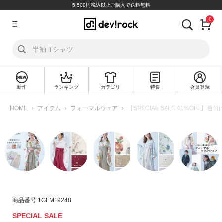
5,500円税込以上ご購入で送料無料
0
ア
カ
ウ
ン
ト
新作
ランキング
カテゴリ
特集
会員登録
ロ
新
グ
規
HOME
アイテム
フォーマルウェア
【SPECIAL SALE 41%OFF】
イ
会
ン
員
登
録
探
す
カ
商品番号
1GFM19248
テ
SPECIAL SALE
ゴ