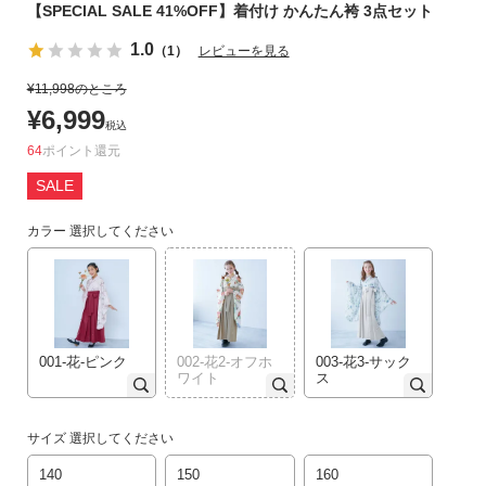
【SPECIAL SALE 41%OFF】着付け かんたん袴 3点セット
リ
か
1.0
（1）
レビューを見る
ら
¥
11,998
のところ
探
¥
6,999
す
税込
64
ポイント
ラ
SALE
ン
キ
カラー
選択してください
ン
グ
か
ら
探
001-花-ピンク
002-花2-オフホ
003-花3-サック
す
ワイト
ス
新
サイズ
選択してください
作
か
140
150
160