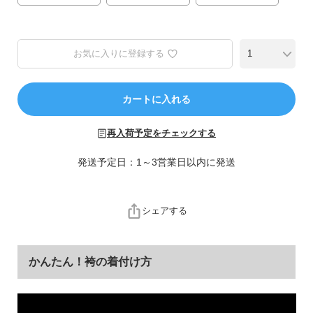
ら
探
す
お気に入りに登録する
特
集
カートに入れる
か
ら
探
再入荷予定をチェックする
す
発送予定日：1～3営業日以内に発送
子
ど
シェアする
も
服
コ
かんたん！袴の着付け方
ラ
ム
ガ