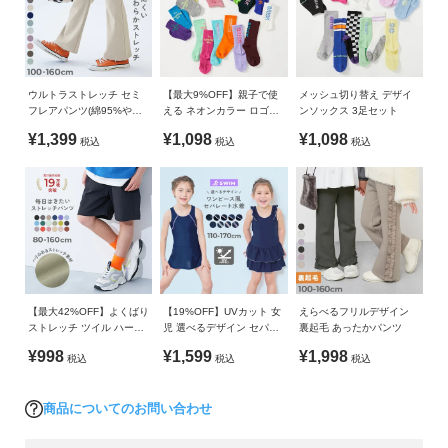
ガ
140cm
83
■シリーズ
イ
150cm
90
ド
160cm
97
一生に一度を、君らしく。
ウルトラストレッチ セミ
【最大9%OFF】親子で使
メッシュ切り替え デザイ
よ
»サイズガイド
フレアパンツ(綿95%やわ
える ネオンカラー ロゴソ
ンソックス 3足セット
ぽかぽかとした春の陽気と共に、たくさんの「一生に一度」が
く
らかタッチ)
ックス 3足セット
¥1,399
¥1,098
¥1,098
やってくる。
素材・仕様
税込
税込
税込
あ
る
[上着] 本体：ポリエステル97%ポリウレタン3% 裏地：ポリエ
ドキドキするお受験。
ご
ステル100% [袴] ポリエステル100% [帯] ポリエステル100%
大好きなお友達、先生とのお別れ。
質
ぴかぴかのランドセル。
問
生産国
CHINA
「一生に一度」の大切な瞬間を、君らしいスタイルで楽しんで
FOLLOW
ほしい。
備考
【最大42%OFF】よくばり
【19%OFF】UVカット 女
えらべるフリルデザイン
ストレッチ ツイル ハーフ
児 選べるデザイン セパレ
裏起毛 あったかパンツ
そんな思いを込めて作った、1000通りから選べる新しいフォー
洗濯方法
パンツ
ート型 スクール水着
¥998
¥1,599
¥1,998
マルスタイル。
税込
税込
税込
洗濯不可 / 漂白剤使用不可 / 乾燥機使用不可 / 弱いドライクリ
ーニング処理
■素材
商品についてのお問い合わせ
ご注意事項
・上衣：ちりめん風の凹凸がある、ポリエステルシフォン