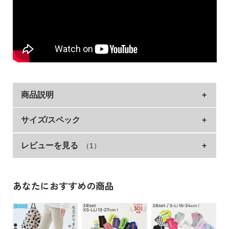
イ
ド・
ヘ
ル
プ
デ
ビ
ロ
商品説明
ッ
ク
和装に不慣れな方でも簡単に着つけられる、上衣・
サイズ/スペック
に
袴・帯の3点セット。
つ
レビューを見る
（1）
上衣
着丈
身幅
袖丈
裄丈
い
て
袴はホックで止めるられる仕様。
140cm
64
48
72
60
後ろ側はゴムになっているので着崩れにくく、簡単に着付けら
150cm
70
52
77
64
れます。
あなたにおすすめの商品
お
モダン柄にくすみカラーがおしゃれ。
160cm
76
56
83
70
買
大切なセレモニーに華やかさを添えるアイテムです。
い
袴
袴丈
物