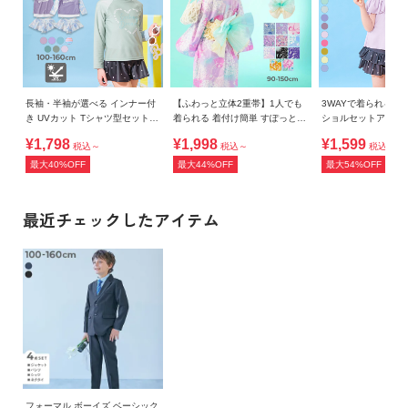
160cm
49
42
»サイズガイド
素材・仕様
[ジャケット] 表地：ポリエステル100％ 裏地：ポリエステル
長袖・半袖が選べる インナー付
【ふわっと立体2重帯】1人でも
3WAYで着られる U
き UVカット Tシャツ型セットア
着られる 着付け簡単 すぽっと
ショルセットアップ
100％ [パンツ] ポリエステル100％ [シャツ] ポリエステル
ップ水着
ワンピース型浴衣
96％ポリウレタン4％ [ネクタイ] ポリエステル100％
¥1,798
¥1,998
¥1,599
税込～
税込～
税込～
最大40%OFF
最大44%OFF
最大54%OFF
生産国
CHINA
最近チェックしたアイテム
備考
洗濯方法
洗濯機洗い可(弱い洗濯処理) / 漂白剤使用不可 / 乾燥機使用不
可 / 日陰つり干し/ 洗濯ネット使用
ご注意事項
・梱包時の畳みシワが生じる場合がございます。
・乾燥機のご使用はお避けください。
フォーマル ボーイズ ベーシック