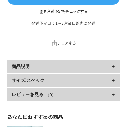
ら
探
再入荷予定をチェックする
す
発送予定日：1～3営業日以内に発送
特
集
か
シェアする
ら
探
す
商品説明
子
王道のスーツスタイルが完成する、フォーマルスーツ4
サイズ/スペック
ど
点（ジャケット・パンツ・シャツ・ネクタイ）セッ
も
服
ト。
レビューを見る
（0）
ジャケット
着丈
身幅
袖丈
肩幅
コ
流行に左右されない、ベーシックで大人っぽい細身のシルエッ
100cm
42
33
32.5
26
ラ
ト。
ム
110cm
45
35
36.5
28
あなたにおすすめの商品
華やかなフォーマルシーンから、発表会などの晴れ舞台まで
120cm
49
37
40.5
30
様々なシーンで活躍する一着です。
ガ