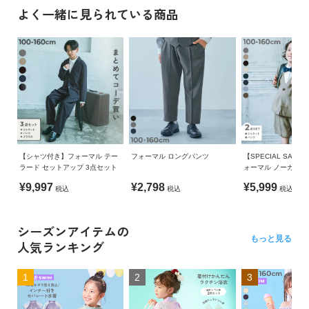
100cm
44
56.5
35.5
20
ガ
よく一緒に見られている商品
イ
110cm
46
62.5
40.5
21
程よいハリ感と、さらっとした肌触りが特徴です。
ド
120cm
49
68.6
45.4
22
・素材2：なめらかなポリエステルブロード
130cm
52
74.6
50.5
23.5
よ
く
つるっとした表面感で、柔らかな肌触りが特徴です。
140cm
54
81.1
55.5
25
あ
150cm
57
88.1
61.5
26.5
る
伸縮性：ジャケット、パンツ・なし/シャツ・なし
ご
160cm
59
95.2
67.5
28
質
【シャツ付き】フォーマル テー
フォーマル ロングパンツ
【SPECIAL SALE 
問
ネクタイ
紐最長
タイ丈（結時）
ラード セットアップ 3点セット
ォーマル ノーカラ
セットアップ(ハーフ
100cm
40.5
34
¥9,997
¥2,798
¥5,999
税込
税込
税込
FOLLOW
110cm
40.5
34
シーズンアイテムの
120cm
40.5
34
もっと見る
人気ランキング
130cm
40.5
34
140cm
49
42
1
2
3
150cm
49
42