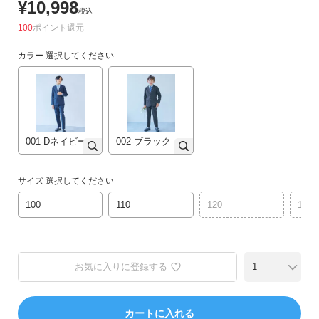
¥
10,998
リ
税込
か
100
ポイント
ら
カラー
選択してください
探
す
ラ
ン
001-Dネイビー
002-ブラック
キ
ン
グ
サイズ
選択してください
か
100
110
120
130
ら
探
す
お気に入りに登録する
新
作
か
カートに入れる