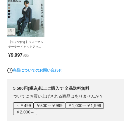
イ
130cm
53
39
43.5
32
■シリーズ
ド・
140cm
57
41.5
47
34
ヘ
ル
150cm
61
44
51
36
一生に一度を、君らしく。
プ
160cm
65
46.5
55
38
ぽかぽかとした春の陽気と共に、たくさんの「一生に一度」が
デ
【シャツ付き】フォーマル
やってくる。
シャツ
着丈
袖丈
肩幅
ビ
テーラード セットアップ
3点セット
ロ
100cm
49.5
32.75
27.5
¥9,997
ドキドキするお受験。
税込
ッ
大好きなお友達、先生とのお別れ。
110cm
52.5
36.75
29.5
ク
ぴかぴかのランドセル。
商品についてのお問い合わせ
に
120cm
55.5
40.75
31.5
つ
「一生に一度」の大切な瞬間を、君らしいスタイルで楽しんで
130cm
58.5
43.75
33.5
い
5,500円(税込)以上ご購入で 全品送料無料
ほしい。
て
140cm
62
47.25
35.5
ついでにお買い上げされる商品はありませんか？
150cm
65
51.25
37.5
そんな思いを込めて作った、1000通りから選べる新しいフォー
～￥499
￥500～￥999
￥1,000～￥1,999
お
マルスタイル。
160cm
68
55.25
39.5
￥2,000～
買
い
■素材
パンツ
ウエスト
総丈
股下
もも幅
物
・素材1：ほのかに光沢のあるヘリンボーン素材