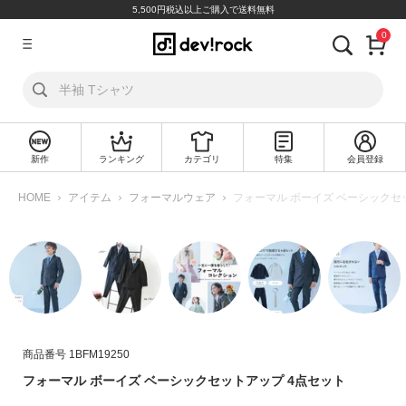
5,500円税込以上ご購入で送料無料
0
ア
カ
ウ
ン
ト
新作
ランキング
カテゴリ
特集
会員登録
ロ
新
グ
規
HOME
アイテム
フォーマルウェア
フォーマル ボーイズ ベーシックセ
イ
会
ン
員
登
録
探
す
商品番号
1BFM19250
カ
フォーマル ボーイズ ベーシックセットアップ 4点セット
テ
ゴ