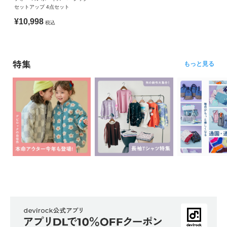
・摩擦や水、汗などで色が移ることがあります。ご注意くだ
セットアップ 4点セット
さい。
¥10,998
税込
・平置きにて採寸しているため、サイズや形に多少の誤差が
生じる場合があります。あらかじめご了承ください。
・生産時期により、多少色味が異なる場合がございますが、
特集
素材・サイズ等の品質に違いはございません。
もっと見る
・ご使用のパソコンやブラウザの環境により、実際の色とは
多少異なる場合がございます。