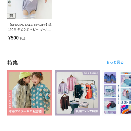
【SPECIAL SALE 68%OFF】綿
100％ デビラボ ベビー ガールズ
プリント ゆったり 長袖 ロンパ
¥500
税込
ース
特集
もっと見る