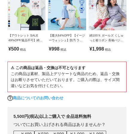
■ギフト
お友達や同僚・ご親戚への出産祝いやプレゼントとしてもおす
すめ。
【アウトレット SALE
【最大64%OFF】【イージ
綿100％ ガールズ くしゅ
49%OFF/返品不可】綿
ーウォッシュ】防汚 ラグ
っと裾リボン 長袖パジャ
100％ デビラボ×【アジア
ラン 5分袖 Tシャツ
マ
¥500
¥998
¥1,998
税込
税込
税込
食堂】 BIGシルエット プ
リント半袖Tシャツ
⚠ この商品は返品・交換は不可となります
この商品は素材、製品上デリケートな商品のため、返品・交換
はお断りさせていただいております。ご購入の際は、サイズ間
違いなどお気を付けください。
商品についてのお問い合わせ
5,500円(税込)以上ご購入で 全品送料無料
ついでにお買い上げされる商品はありませんか？
～￥499
￥500～￥999
￥1,000～￥1,999