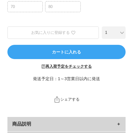
ら
70
80
探
す
特
お気に入りに登録する
集
か
ら
カートに入れる
探
す
再入荷予定をチェックする
発送予定日：1～3営業日以内に発送
子
ど
も
服
シェアする
コ
ラ
ム
商品説明
ガ