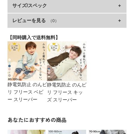
イ
ゆるっとかわいい『綿100％ デビラボ ベビー ガールズ
サイズ/スペック
ド・
プリント ゆったり 長袖 ロンパース』
ヘ
レビューを見る
（0）
サイズ
着丈
身幅
袖丈
肩幅
ル
プ
女の子らしいプリントデザインを豊富に取り揃えました。
70cm
41.5
37.6
21
28
ゆるっと着られるシルエットもポイントです。
【同時購入で送料無料】
80cm
44.5
39.2
25.5
29
デ
同じデザインのキッズTシャツ、チュニックを別ページにご用
ビ
意。
»サイズガイド
ロ
姉妹でリンクコーデを楽しめます。
ッ
素材・仕様
ク
【姉妹リンク早見表】
本体：綿100% / リブ：綿95% ポリウレタン5%
に
リンクコーデしたいカラー番号を元に、キッズ商品を検索して
つ
ください。
生産国
静電気防止 のんビ
静電気防止 のんビ
い
リ フリース ベビ
リ フリース キッ
CHINA
て
▽姉妹でリンク
ー スリーパー
ズ スリーパー
・001,002,007,008：180GDL003 綿100％ デビラボ ガールズ
備考
長袖チュニック
お
洗濯方法
・003,004,005,006：180GDL004 綿100％ デビラボ ガールズ
買
あなたにおすすめの商品
洗濯機洗い可(デリケート洗い) / 漂白剤使用不可 / 乾燥機使用
プリント 長袖Tシャツ
い
不可 / 日陰つり干し/ 洗濯ネット使用 / プリント部分アイロン
物