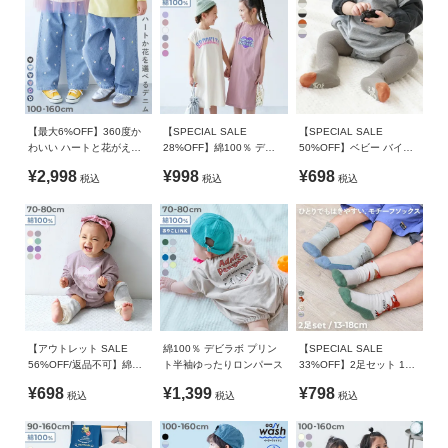
禁止
■シリーズ
ガ
イ
ご注意事項
ド
一緒にえらぶって楽しい
・摩擦や水、汗などで色が移ることがあります。ご注意くだ
さい。
今日はどんな服を着よう？
よ
・平置きにて採寸しているため、サイズや形に多少の誤差が
一緒に服をえらぶ時間は、親子の大切なひと時。
く
生じる場合があります。あらかじめご了承ください。
【最大6%OFF】360度か
【SPECIAL SALE
【SPECIAL SALE
デザインやシルエット、素材など、バリエーション豊富に取り
あ
わいい ハートと花がえら
28%OFF】綿100％ デビ
50%OFF】ベビー バイカ
・生産時期により、多少色味が異なる場合がございますが、
べる 全面 刺繍 デニム ワ
ラボ BOXシルエット プリ
ラータイツ(滑り止め付き)
揃えたデビラボプリントシリーズなら、えらぶ楽しさがもっと
る
¥2,998
¥998
¥698
素材・サイズ等の品質に違いはございません。
税込
税込
税込
イドパンツ
ントタンクワンピース
広がる。
ご
さあ、今日はどれをえらぶ？
質
問
■素材
FOLLOW
素肌に心地よい、綿100%素材
綿100%なので吸汗性が良く、汗ばむ季節にも快適な着心地。
【アウトレット SALE
綿100％ デビラボ プリン
【SPECIAL SALE
丈夫で型崩れしにくいため、ご家庭でのお洗濯にも適していま
56%OFF/返品不可】綿
ト半袖ゆったりロンパース
33%OFF】2足セット 1人
す。
100％ デビラボ ガールズ
で履きたい 取っ手付きモ
¥698
¥1,399
¥798
税込
税込
税込
プリント ゆったり 長袖 ロ
チーフソックス
ンパース
伸縮性：ふつう