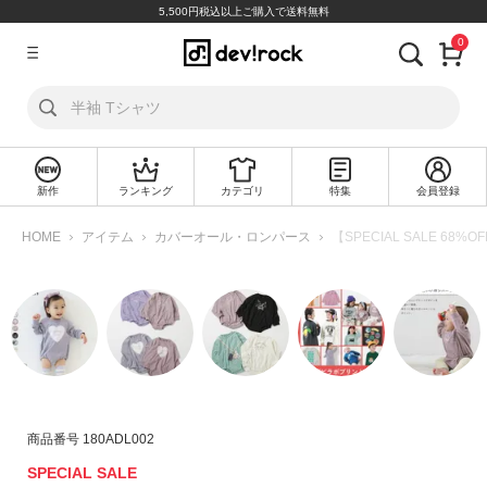
5,500円税込以上ご購入で送料無料
0
ア
カ
ウ
ン
ト
新作
ランキング
カテゴリ
特集
会員登録
ロ
新
グ
規
HOME
アイテム
カバーオール・ロンパース
【SPECIAL SALE 6
イ
会
ン
員
登
録
探
す
カ
商品番号
180ADL002
テ
SPECIAL SALE
ゴ