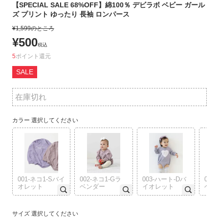
【SPECIAL SALE 68%OFF】綿100％ デビラボ ベビー ガール
リ
ズ プリント ゆったり 長袖 ロンパース
か
¥
1,599
のところ
ら
¥
500
探
税込
す
5
ポイント
SALE
ラ
ン
在庫切れ
キ
ン
グ
カラー
選択してください
か
ら
探
す
001-ネコ1-Sバイ
002-ネコ1-Gラ
003-ハート-Dバ
004
オレット
ベンダー
イオレット
ベン
新
作
か
サイズ
選択してください