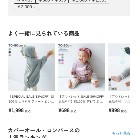
￥2,000～
よく一緒に見られている商品
【SPECIAL SALE 33%OFF】綿
【アウトレット SALE 56%OFF/
【アウトレット SALE
100％ なりきり アソート ロンパ
返品不可】綿100％ デビラボ ガ
返品不可】サスペン
ース
ールズ プリント ゆったり 長袖
ビーレギンス
¥1,998
¥698
¥898
税込
税込
税込
ロンパース
カバーオール・ロンパースの
もっと見る
人気ランキング