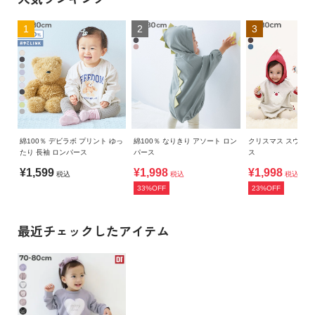
1
2
3
綿100％ デビラボ プリント ゆっ
綿100％ なりきり アソート ロン
クリスマス スウェ
たり 長袖 ロンパース
パース
ス
¥1,599
¥1,998
¥1,998
税込
税込
税込
33%OFF
23%OFF
最近チェックしたアイテム