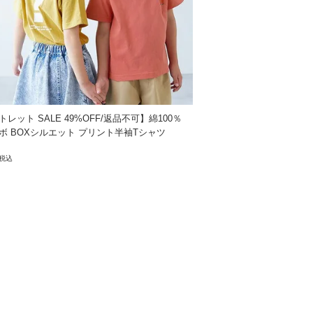
分アイロン禁止
レット SALE 49%OFF/返品不可】綿100％
ボ BOXシルエット プリント半袖Tシャツ
税込
すすめ。
す。