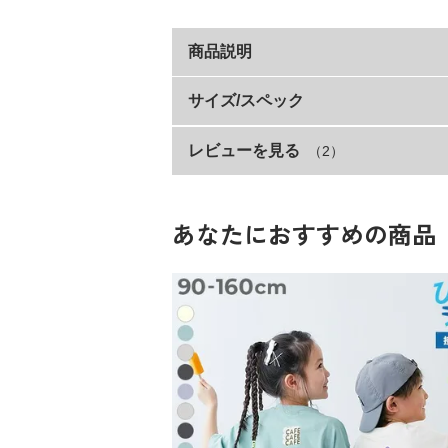
商品説明
袖のラインがポイントの1枚。
サイズ/スペック
ダンスシーンにぴったりなゆるっとBIGシ
レビューを見る
（2）
サイズ
もちろんダンスシーンだけでなく、通園・
110cm
■シリーズ
120cm
あなたにおすすめの商品
130cm
ダンスって楽しい！
140cm
テレビでよく見る憧れのアイドル、最近ダ
150cm
なんだかダンスって楽しそう…
160cm
だけど、すぐに始められるのかな？
何を着ればいいんだろう？
素材・仕様
新しいことを始めるのって、いつだって不
本体：ポリエステル65% 綿35% / リブ：