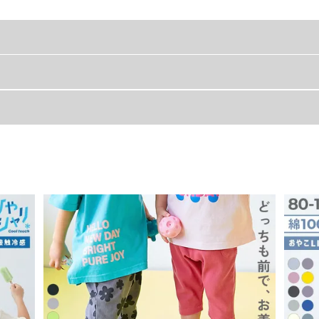
ルエットも魅力。
着丈
身幅
通学時に着用するのもおすすめのアイテムです。
47
44
50
46
53
48
57
51
ンスを習い始めた友達。
61
53
66
55.5
安がいっぱい。
ポリエステル65% 綿30% ポリウレタン5%