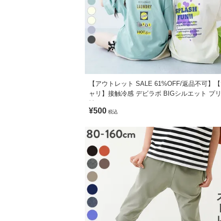
きっとそれは、チャレンジする子ども自身
生産国
そんな親子のチャレンジを応援できるようなア
CHINA
■素材
備考
柔らかな肌ざわりが心地良い、T/C天竺素材
洗濯方法
洗濯機洗い可(デリケート洗い) / 漂白剤使用
【アウトレット SALE 61%OFF/返品不可】
ふんわりとした肌ざわりが魅力。
ャリ】接触冷感 デビラボ BIGシルエット プ
袖Tシャツ
程よい厚みなので、長いシーズン着まわし
ご注意事項
¥500
税込
・摩擦や水、汗などで色が移ることがあり
伸縮性：ふつう
・平置きにて採寸しているため、サイズや
・生産時期により、多少色味が異なる場合
■スタイリング
スウェットパンツやカーゴパンツを合わせ
トップスを主役にデニムやストレッチパン