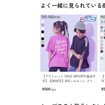
よく一緒に見られている
【アウトレット SALE 58%OFF/返品不
【
可】【DANCE】BIGシルエット プリン
可
ト 半袖Tシャツ
ル
¥500
¥
税込