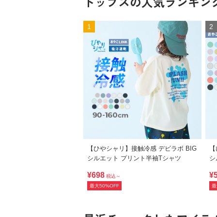
トップスの人気ランキン
1
2
【ひやシャリ】接触冷感 デビラボ BIG
【
シルエット プリント半袖Tシャツ
シ
¥698
¥
税込～
最大50%OFF
最