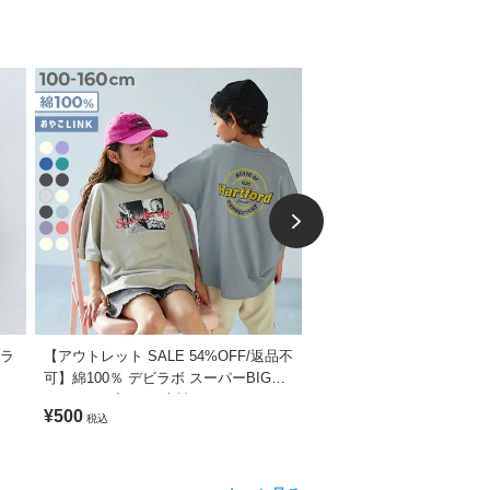
ドラ
【アウトレット SALE 54%OFF/返品不
【アウトレット SALE 54
可】綿100％ デビラボ スーパーBIGシ
可】【DANCE】ガールズ
ルエット プリント半袖Tシャツ
丈 半袖Tシャツ
¥500
¥500
税込
税込