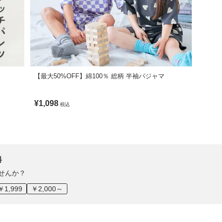
【最大50%OFF】綿100％ 総柄 半袖パジャマ
¥1,098
税込
料
せんか？
￥1,999
￥2,000～