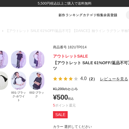
5,500円税込以上ご購入で送料無料
新作
ランキング
カテゴリ
特集
会員登録
【アウトレット SALE 61%OFF/返品不可】【DANCE】袖ライン ラグラン 半袖
商品番号
182UTP014
アウトレットSALE
【アウトレット SALE 61%OFF/返品不
ツ
4.0
（2）
レビューを見る
¥
1,299
のところ
001-ブラッ
002-ブラッ
¥
500
ク-ホワイ
ク
税込
ト
5
ポイント
SALE
カラー
選択してください