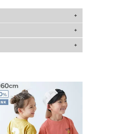
ラグラン袖丈
27.2
29.5
31.7
34.5
36.7
39
»サイズガイド