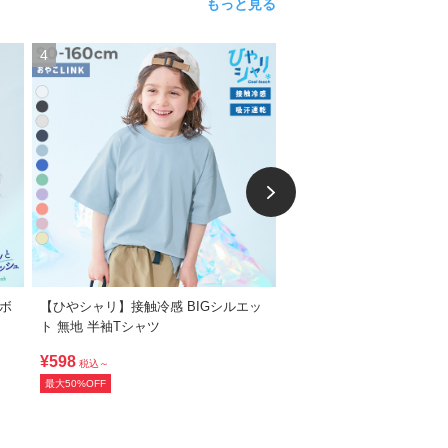
もっと見る
4
5
ラボ
【ひやシャリ】接触冷感 BIGシルエッ
綿100％ デビラボ BIGシ
ト 無地 半袖Tシャツ
ント半袖Tシャツ
¥598
¥398
税込～
税込～
最大50%OFF
最大60%OFF