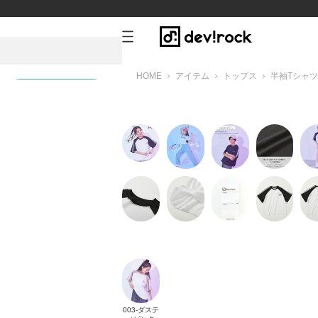
HOME
アイテム
トップス
半袖Tシャツ
新規会員登録
ンク
003-ダステ