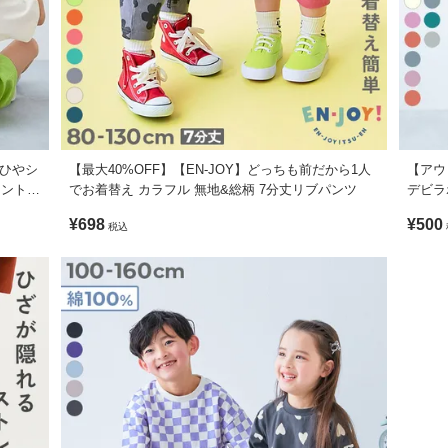
も、応援するママ・パパも一緒。
イテムが、今シーズン、devirockから登場しました。
不可 / 乾燥機使用不可 / 日陰つり干し/ 洗濯ネット使用 / プリント部
【ひやシ
【最大40%OFF】【EN-JOY】どっちも前だから1人
【アウト
リント半
でお着替え カラフル 無地&総柄 7分丈リブパンツ
デビラ
やすい素材です。
¥698
¥500
税込
ます。ご注意ください。
形に多少の誤差が生じる場合があります。あらかじめご了承ください。
がございますが、素材・サイズ等の品質に違いはございません。
て、とことんゆるっとストリート風のコーディネートに仕上げるのがお
ツなどを合わせれば、通園・通学コーデにも着まわしやすいアイテムで