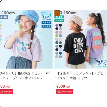
グ
3
ひやシャリ】接触冷感 デビラボ BIG
【涼感 サラッとメッシュ】× デビ
ルエット プリント半袖Tシャツ
プリント 半袖Tシャツ
500
¥500
税込～
税込～
大64%OFF
最大64%OFF