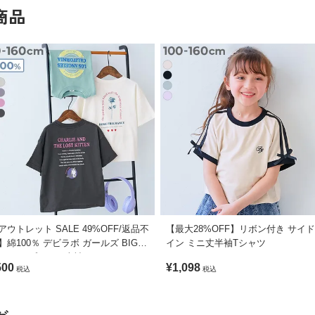
商品
アウトレット SALE 49%OFF/返品不
【最大28%OFF】リボン付き サイ
】綿100％ デビラボ ガールズ BIGシ
イン ミニ丈半袖Tシャツ
エット プリント半袖Tシャツ
500
¥1,098
税込
税込